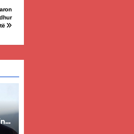
paron
idhur
atë
in