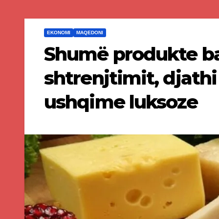
EKONOMI
MAQEDONI
Shumë produkte baz
shtrenjtimit, djath
ushqime luksoze