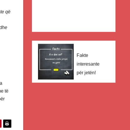
ete që
 dhe
Fakte
interesante
për jetën!
ga
me të
për