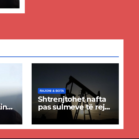
ër
lisë
E-
RAJONI & BOTA
Shtrenjtohet nafta
in
pas sulmeve të reja
a
SHBA–Iran
ër
lisë