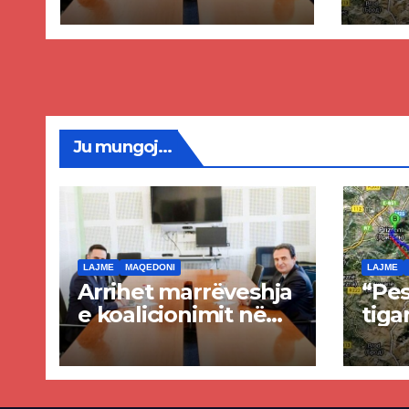
dhe Abdixhikut
proje
kom
nis 
rrug
Priz
Ju mungoj...
LAJME
MAQEDONI
LAJME
Arrihet marrëveshja
“Pes
e koalicionimit në
tiga
parim mes Kurtit
Ende
dhe Abdixhikut
proje
kom
nis 