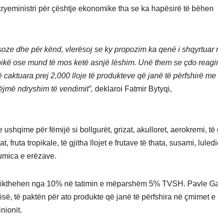
kryeministri për çështje ekonomike tha se ka hapësirë të bëhen
uksoze dhe për kënd, vlerësoj se ky propozim ka qenë i shqyrtuar
pikë ose mund të mos ketë asnjë lëshim. Unë them se çdo reagi
ë caktuara prej 2,000 lloje të produkteve që janë të përfshirë me
ëjmë ndryshim të vendimit”,
deklaroi Fatmir Bytyqi,
hqime për fëmijë si bollgurët, grizat, akulloret, aerokremi, të 
, fruta tropikale, të gjitha llojet e frutave të thata, susami, luledie
humica e erëzave.
 të rikthehen nga 10% në tatimin e mëparshëm 5% TVSH. Pavle G
së, të paktën për ato produkte që janë të përfshira në çmimet e
nionit.