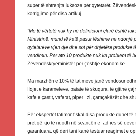
super të shtrenjta luksoze për qytetarët. Zëvendës
korrigjime për disa artikuj.
“Me të vërtetë nuk hy në definicioni çfarë është l
Ministrinë, mund të ketë pasur lëshime në ndonjë 
qytetarëve vjen dje dhe sot për dhjetëra produkte t
vendimin. Për ato 10 produkte nuk ka problem të b
Zëvendëskryeministër për çështje ekonomike.
Ma marzhën e 10% të tatimeve janë vendosur edhe us
llojet e karameleve, patate të skuqura, të gjithë çajrat
kafe e çastit, vaferat, piper i zi, çamçakëzët dhe s
Për ekspertët tatimor-fiskal disa produkte duhet
pret që kjo të ndodh në seancën e radhës së qeveri
garantuara, që deri tani kanë testuar reagimet e opi