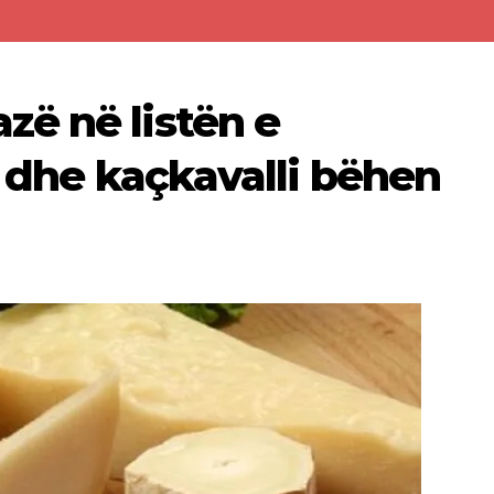
ë në listën e
i dhe kaçkavalli bëhen