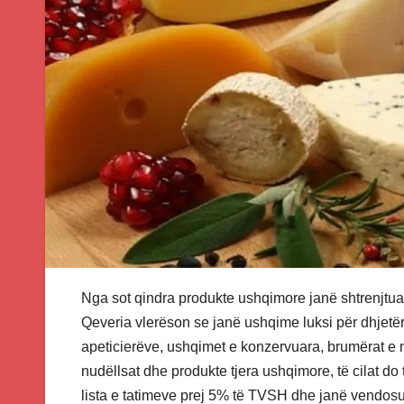
Nga sot qindra produkte ushqimore janë shtrenjtua
Qeveria vlerëson se janë ushqime luksi për dhjetëra
apeticierëve, ushqimet e konzervuara, brumërat e ng
nudëllsat dhe produkte tjera ushqimore, të cilat do
lista e tatimeve prej 5% të TVSH dhe janë vendosu