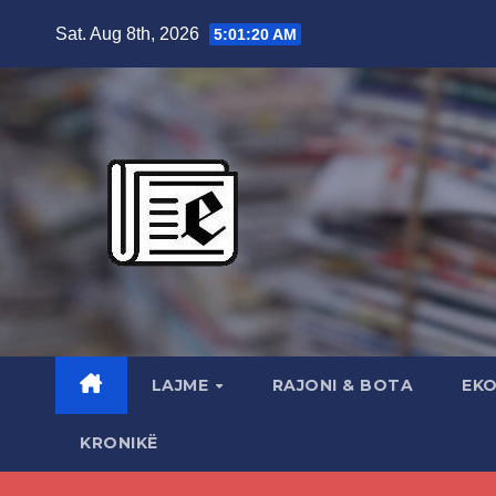
Skip
Sat. Aug 8th, 2026
5:01:21 AM
to
content
LAJME
RAJONI & BOTA
EK
KRONIKË