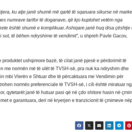
tjera, ku atje janë shumë më qartë të sqaruara sikurse në mark
es numrave tarifor të doganave, që kjo kuptohet vetëm nga
rkete është shumë e komplikuar. Ashiqare janë huq disa çështje
 sot, të bëhen ndryshime të vendimit”,
u shpreh Pavle Gacov,
produktet ushqimore bazë, të cilat janë pjesë e përdorimit të
hen me normën më të ulët të TVSH-së, pra nuk ka ndryshim dhe
min mbi Vlerën e Shtuar dhe të përcaktuara me Vendimin për
rohen normës preferenciale të TVSH-së, i cili është miratuar n
 Por, qytetarët janë të hutuar pasi që në çdo shitore hasin në çmi
et e garantuara, deri në kryerjen e tranzicionit të çmimeve në