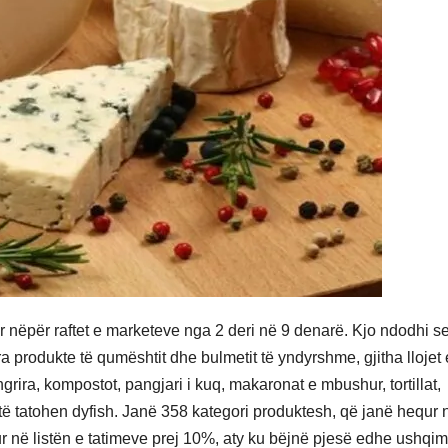
r nëpër raftet e marketeve nga 2 deri në 9 denarë. Kjo ndodhi s
 produkte të qumështit dhe bulmetit të yndyrshme, gjitha llojet 
rira, kompostot, pangjari i kuq, makaronat e mbushur, tortillat,
 të tatohen dyfish. Janë 358 kategori produktesh, që janë hequr 
r në listën e tatimeve prej 10%, aty ku bëjnë pjesë edhe ushqim