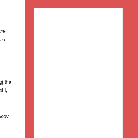
 me
m i
gjitha
lli,
acov