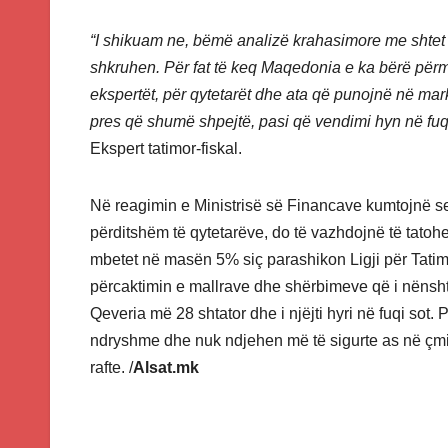
“I shikuam ne, bëmë analizë krahasimore me shtet 
shkruhen. Për fat të keq Maqedonia e ka bërë përm
ekspertët, për qytetarët dhe ata që punojnë në ma
pres që shumë shpejtë, pasi që vendimi hyn në fuqi
Ekspert tatimor-fiskal.
Në reagimin e Ministrisë së Financave kumtojnë se 
përditshëm të qytetarëve, do të vazhdojnë të tato
mbetet në masën 5% siç parashikon Ligji për Tati
përcaktimin e mallrave dhe shërbimeve që i nënsht
Qeveria më 28 shtator dhe i njëjti hyri në fuqi sot.
ndryshme dhe nuk ndjehen më të sigurte as në çmim
rafte. /
Alsat.mk