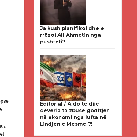
Ja kush planifikoi dhe e
rrëzoi Ali Ahmetin nga
pushteti?
epse
Editorial / A do të dijë
e
qeveria ta zbusë goditjen
në ekonomi nga lufta në
Lindjen e Mesme ?!
nga
et