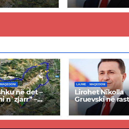
kti i tunelit,
rrëzon akuzat p
una e Tetovës
ndërtimin e
punimet për
paligjshëm të se
ën Tetovë –
së VMRO-DPMN
ren
së
MAQEDONI
LAJME
MAQEDONI
hku në det –
Lirohet Nikolla
ni n`zjarr” –
Gruevski në rast
 pa u kryer
“Talir 2”, gjykat
kti i tunelit,
rrëzon akuzat p
una e Tetovës
ndërtimin e
punimet për
paligjshëm të se