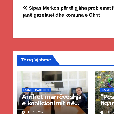
Post
Sipas Merkos për të gjitha problemet f
janë gazetarët dhe komuna e Ohrit
navigation
Të ngjajshme
LAJME
MAQEDONI
LAJME
Arrihet marrëveshja
“Pes
e koalicionimit në
tigan
parim mes Kurtit
Ende
JUL 15, 2026
JUL 14