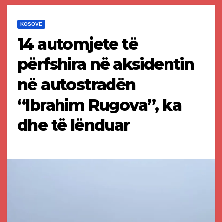
KOSOVË
14 automjete të
përfshira në aksidentin
në autostradën
“Ibrahim Rugova”, ka
dhe të lënduar