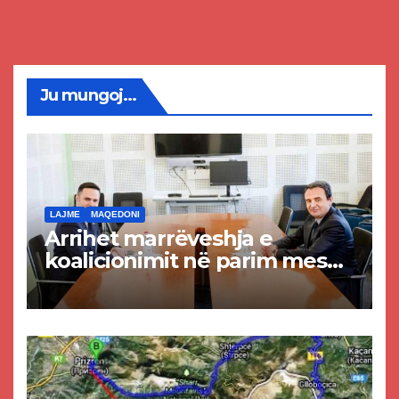
Ju mungoj...
LAJME
MAQEDONI
Arrihet marrëveshja e
koalicionimit në parim mes
Kurtit dhe Abdixhikut