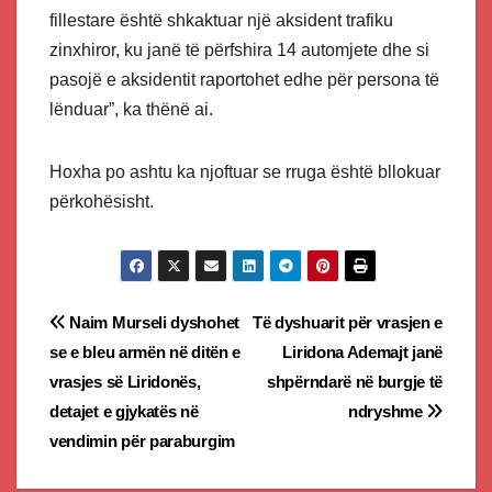
fillestare është shkaktuar një aksident trafiku
zinxhiror, ku janë të përfshira 14 automjete dhe si
pasojë e aksidentit raportohet edhe për persona të
lënduar”, ka thënë ai.
Hoxha po ashtu ka njoftuar se rruga është bllokuar
përkohësisht.
Post
Naim Murseli dyshohet
Të dyshuarit për vrasjen e
se e bleu armën në ditën e
Liridona Ademajt janë
navigation
vrasjes së Liridonës,
shpërndarë në burgje të
detajet e gjykatës në
ndryshme
vendimin për paraburgim