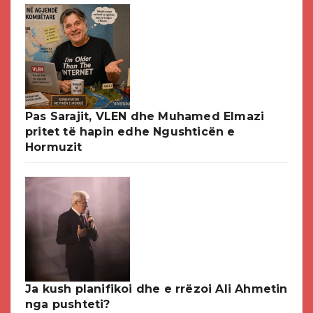
Pas Sarajit, VLEN dhe Muhamed Elmazi
pritet të hapin edhe Ngushticën e
Hormuzit
Ja kush planifikoi dhe e rrëzoi Ali Ahmetin
nga pushteti?