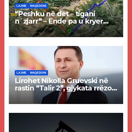
LAJME
MAQEDONI
“Peshku në det – tigani
n`zjarr” – Ende pa u kryer
projekti i tunelit, komuna e
Tetovës nis punimet për
rrugën Tetovë – Prizren
LAJME
MAQEDONI
Lirohet Nikolla Gruevski në
rastin “Talir 2”, gjykata rrëzon
akuzat për ndërtimin e
paligjshëm të selisë së
VMRO-DPMNE-së