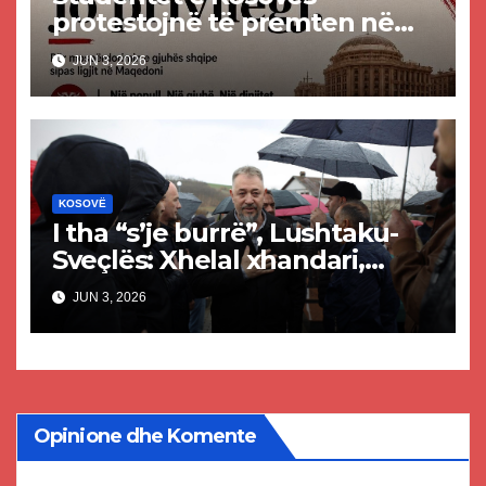
protestojnë të premten në
mbështetje të gjuhës shqipe
JUN 3, 2026
në Maqedoninë e Veriut
KOSOVË
I tha “s’je burrë”, Lushtaku-
Sveçlës: Xhelal xhandari,
dezertor i luftës – s’mund të
JUN 3, 2026
flasësh për burrëri
Opinione dhe Komente