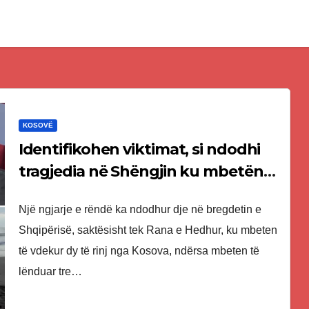
KOSOVË
Identifikohen viktimat, si ndodhi
tragjedia në Shëngjin ku mbetën
të vdekur dy të rinj kosovarë
Një ngjarje e rëndë ka ndodhur dje në bregdetin e
Shqipërisë, saktësisht tek Rana e Hedhur, ku mbeten
të vdekur dy të rinj nga Kosova, ndërsa mbeten të
lënduar tre…