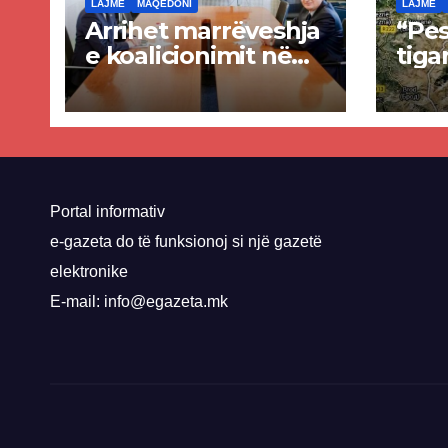
LAJME
MAQEDONI
LAJME
Arrihet marrëveshja
“Pes
e koalicionimit në
tiga
parim mes Kurtit
Ende
dhe Abdixhikut
proje
kom
nis 
rrug
Priz
Portal informativ
e-gazeta do të funksionoj si një gazetë
elektronike
E-mail: info@egazeta.mk