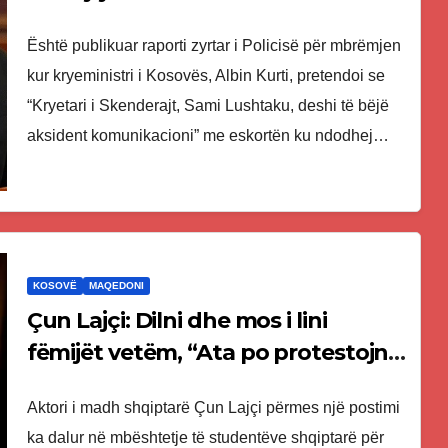
Lushtaku rrezikoi eskortën e Kurtit
Është publikuar raporti zyrtar i Policisë për mbrëmjen
kur kryeministri i Kosovës, Albin Kurti, pretendoi se
“Kryetari i Skenderajt, Sami Lushtaku, deshi të bëjë
aksident komunikacioni” me eskortën ku ndodhej…
KOSOVË
MAQEDONI
Çun Lajçi: Dilni dhe mos i lini
fëmijët vetëm, “Ata po protestojnë
për gjuhën tonë”, mua mkeni aty
Aktori i madh shqiptarë Çun Lajçi përmes një postimi
të lodhun e të plakur
ka dalur në mbështetje të studentëve shqiptarë për