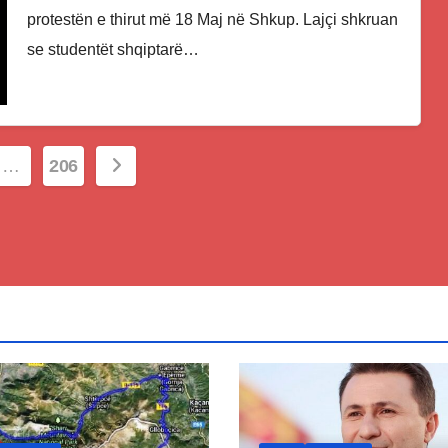
protestën e thirut më 18 Maj në Shkup. Lajçi shkruan
se studentët shqiptarë…
…
206
ion