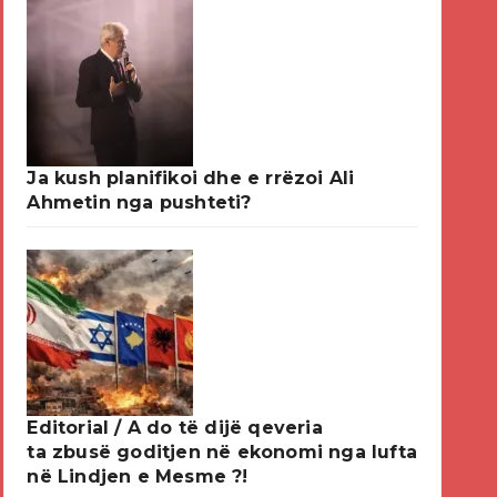
Ja kush planifikoi dhe e rrëzoi Ali
Ahmetin nga pushteti?
Editorial / A do të dijë qeveria
ta zbusë goditjen në ekonomi nga lufta
në Lindjen e Mesme ?!