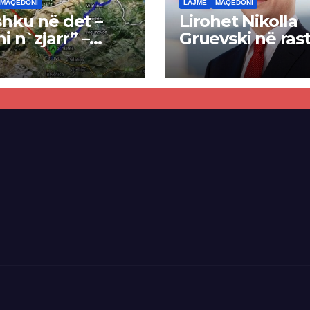
MAQEDONI
LAJME
MAQEDONI
hku në det –
Lirohet Nikolla
ni n`zjarr” –
Gruevski në rast
 pa u kryer
“Talir 2”, gjykat
kti i tunelit,
rrëzon akuzat p
una e Tetovës
ndërtimin e
punimet për
paligjshëm të se
ën Tetovë –
së VMRO-DPMN
ren