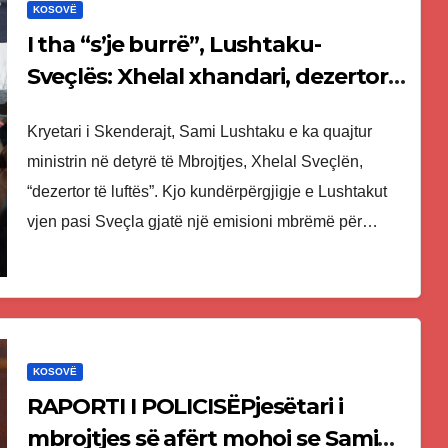
KOSOVË
I tha “s’je burrë”, Lushtaku-
Sveçlës: Xhelal xhandari, dezertor i
luftës – s’mund të flasësh për
Kryetari i Skenderajt, Sami Lushtaku e ka quajtur
burrëri
ministrin në detyrë të Mbrojtjes, Xhelal Sveçlën,
“dezertor të luftës”. Kjo kundërpërgjigje e Lushtakut
vjen pasi Sveçla gjatë një emisioni mbrëmë për…
KOSOVË
RAPORTI I POLICISËPjesëtari i
mbrojtjes së afërt mohoi se Sami