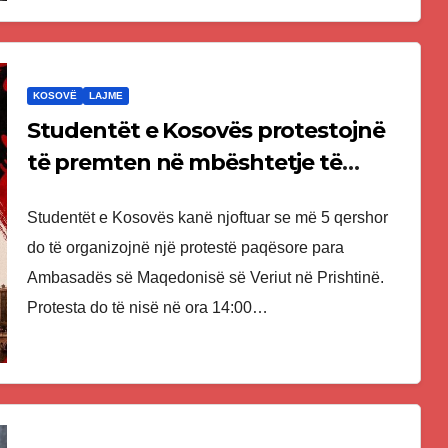
KOSOVË
LAJME
Studentët e Kosovës protestojnë
të premten në mbështetje të
gjuhës shqipe në Maqedoninë e
Studentët e Kosovës kanë njoftuar se më 5 qershor
Veriut
do të organizojnë një protestë paqësore para
Ambasadës së Maqedonisë së Veriut në Prishtinë.
Protesta do të nisë në ora 14:00…