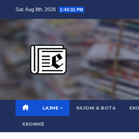
Skip
Sat. Aug 8th, 2026
1:43:32 PM
to
content
LAJME
RAJONI & BOTA
EK
KRONIKË