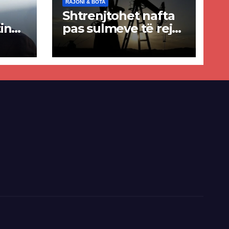
RAJONI & BOTA
Shtrenjtohet nafta
in
pas sulmeve të reja
a
SHBA–Iran
ër
lisë
E-së