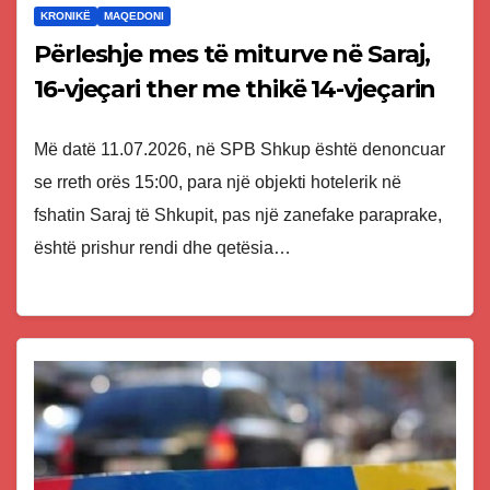
KRONIKË
MAQEDONI
Përleshje mes të miturve në Saraj,
16-vjeçari ther me thikë 14-vjeçarin
Më datë 11.07.2026, në SPB Shkup është denoncuar
se rreth orës 15:00, para një objekti hotelerik në
fshatin Saraj të Shkupit, pas një zanefake paraprake,
është prishur rendi dhe qetësia…