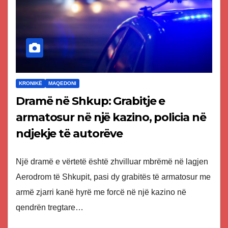
KRONIKË
MAQEDONI
Dramë në Shkup: Grabitje e
armatosur në një kazino, policia në
ndjekje të autorëve
Një dramë e vërtetë është zhvilluar mbrëmë në lagjen
Aerodrom të Shkupit, pasi dy grabitës të armatosur me
armë zjarri kanë hyrë me forcë në një kazino në
qendrën tregtare…