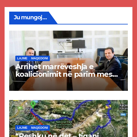
Ju mungoj...
LAJME
MAQEDONI
Arrihet marrëveshja e
koalicionimit në parim mes
Kurtit dhe Abdixhikut
LAJME
MAQEDONI
“Peshku në det – tigani