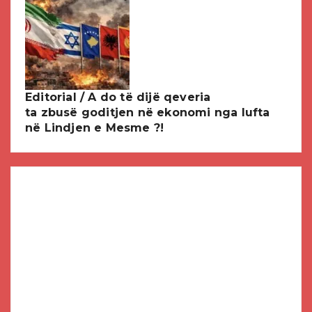
Editorial / A do të dijë qeveria
ta zbusë goditjen në ekonomi nga lufta
në Lindjen e Mesme ?!