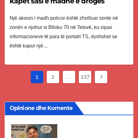
kapet sasi e madhe e drogës
Një aksion i madh policor është zhvilluar sonte në
zonën e njohur si Blloku 70 në Tetovë, ku sipas
informacioneve të para të portalit TS, dyshohet se
është kapur një…
Posts
1
2
…
137
pagination
Opinione dhe Komente