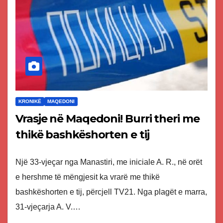
KRONIKË
MAQEDONI
Vrasje në Maqedoni! Burri theri me
thikë bashkëshorten e tij
Një 33-vjeçar nga Manastiri, me iniciale A. R., në orët
e hershme të mëngjesit ka vrarë me thikë
bashkëshorten e tij, përcjell TV21. Nga plagët e marra,
31-vjeçarja A. V.…