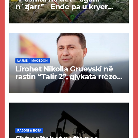
n`zjarr” – Ende pa u kryer
projekti i tunelit, komuna e
Tetovës nis punimet për
rrugën Tetovë – Prizren
LAJME
MAQEDONI
Lirohet Nikolla Gruevski në
rastin “Talir 2”, gjykata rrëzon
akuzat për ndërtimin e
paligjshëm të selisë së
VMRO-DPMNE-së
RAJONI & BOTA