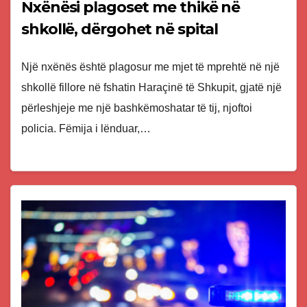
Nxënësi plagoset me thikë në
shkollë, dërgohet në spital
Një nxënës është plagosur me mjet të mprehtë në një
shkollë fillore në fshatin Haraçinë të Shkupit, gjatë një
përleshjeje me një bashkëmoshatar të tij, njoftoi
policia. ​Fëmija i lënduar,…