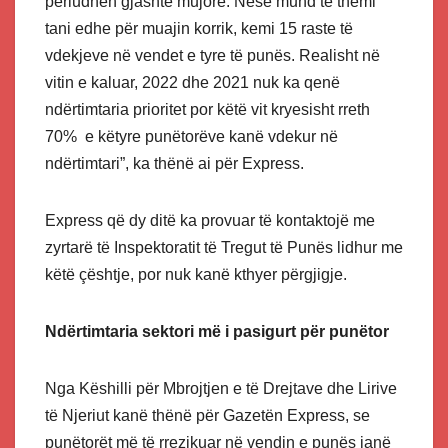
periudhën gjashtë mujore. Nëse mund të themi
tani edhe për muajin korrik, kemi 15 raste të
vdekjeve në vendet e tyre të punës. Realisht në
vitin e kaluar, 2022 dhe 2021 nuk ka qenë
ndërtimtaria prioritet por këtë vit kryesisht rreth
70% e këtyre punëtorëve kanë vdekur në
ndërtimtari”, ka thënë ai për Express.
Express që dy ditë ka provuar të kontaktojë me
zyrtarë të Inspektoratit të Tregut të Punës lidhur me
këtë çështje, por nuk kanë kthyer përgjigje.
Ndërtimtaria sektori më i pasigurt për punëtor
Nga Këshilli për Mbrojtjen e të Drejtave dhe Lirive
të Njeriut kanë thënë për Gazetën Express, se
punëtorët më të rrezikuar në vendin e punës janë