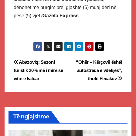
dënohet me burgim prej gjashtë (6) muaj deri në
pesë (5) vjet.
/Gazeta Express
Post
Abazoviq: Sezoni
“Ohër – Kërçovë është
turistik 20% më i mirë se
autostrada e vdekjes”,
navigation
vitin e kaluar
thotë Pecakov
Të ngjajshme