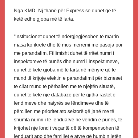
Nga KMDLNj thanë për Express se duhet që të
ketë edhe gjoba më të larta.
“Institucionet duhet të ndërgjegjësohen të marrin
masa konkrete dhe të mos merremi me pasoja por
me parandalim. Fillimisht duhet të rritet numri i
inspektoreve të punës dhe numri i inspektimeve,
duhet të ketë gjoba më të larta në mënyrë që të
mund të krijojë efektin e parandalimit për bizneset
të cilat mund të përballen me të njëjtën situatë,
duhet të ketë një databazë për të gjitha rastet e
lëndimeve dhe natyrës se lëndimeve dhe të
përcillen me prioritet ato sektorë që janë me të
shumta numri i te lënduarve në vendin e punës, të
krijohet një fond i veçantë që të kompensohen të
lënduarit apo dhe familjet e atyre që humbin jetën