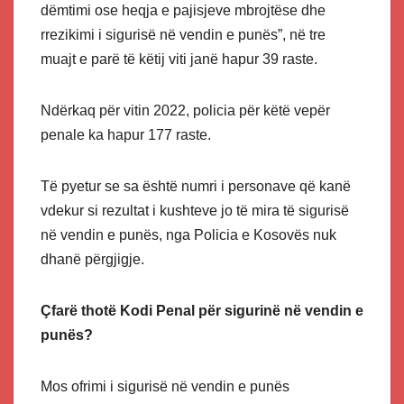
dëmtimi ose heqja e pajisjeve mbrojtëse dhe
rrezikimi i sigurisë në vendin e punës”, në tre
muajt e parë të këtij viti janë hapur 39 raste.
Ndërkaq për vitin 2022, policia për këtë vepër
penale ka hapur 177 raste.
Të pyetur se sa është numri i personave që kanë
vdekur si rezultat i kushteve jo të mira të sigurisë
në vendin e punës, nga Policia e Kosovës nuk
dhanë përgjigje.
Çfarë thotë Kodi Penal për sigurinë në vendin e
punës?
Mos ofrimi i sigurisë në vendin e punës