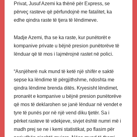
Privat, Jusuf Azemi ka thënë për Express, se
përveç rasteve që përfundojnë me fatalitet, ka
edhe qindra raste të tjera të lëndimeve.
Madje Azemi, tha se ka raste, kur punëtorët e
kompanive private u bëjnë presion punëtorëve të
lënduar që të mos i lajmërojnë rastet në polici.
“Asnjëherë nuk mund të ketë një shifër e saktë
sepse ka lëndime të përgjithshme, ndoshta me
qindra lëndime brenda ditës. Kryesisht lëndimet,
pronarët e kompanive u bëjnë presion punëtorëve
që mos të deklarohen se janë lënduar në vendet e
tyre të punës por në një vend diku tjetër. Sa i
përket rasteve të vdekjeve, sivjet është numri më i
madh prej se ne i kemi statistikat, po flasim për