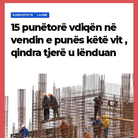
KURIOZITETE
LAJME
15 punëtorë vdiqën në
vendin e punës këtë vit ,
qindra tjerë u lënduan