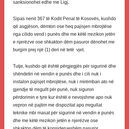
sanksionohet edhe me Ligj.
Sipas nenit 367 të Kodit Penal të Kosovës, kushdo
që asgjëson, dëmton ose heq pajisjen mbrojtëse
nga cilido vend i punës dhe me këtë rrezikon jetën
e njerëzve ose shkakton dëm pasuror dënohet me
burgim prej një (1) deri në tetë vjet.
Tutje, kushdo që është përgjegjës për sigurinë dhe
shëndetin në vendin e punës dhe i cili nuk i
instalon pajisjet mbrojtëse, nuk i mirëmban ato në
gjendje të rregullt për punë, nuk siguron
përdorimin e tyre kur është e nevojshme apo nuk
vepron në pajtim me dispozitat apo rregullat
teknike mbi masat për sigurinë në vendin e punës
dhe me këtë rrezikon jetën e njerëzve ose
shkakton dëm të konsiderueshëm pasuror,