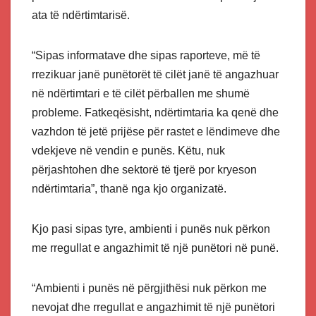
ata të ndërtimtarisë.
“Sipas informatave dhe sipas raporteve, më të
rrezikuar janë punëtorët të cilët janë të angazhuar
në ndërtimtari e të cilët përballen me shumë
probleme. Fatkeqësisht, ndërtimtaria ka qenë dhe
vazhdon të jetë prijëse për rastet e lëndimeve dhe
vdekjeve në vendin e punës. Këtu, nuk
përjashtohen dhe sektorë të tjerë por kryeson
ndërtimtaria”, thanë nga kjo organizatë.
Kjo pasi sipas tyre, ambienti i punës nuk përkon
me rregullat e angazhimit të një punëtori në punë.
“Ambienti i punës në përgjithësi nuk përkon me
nevojat dhe rregullat e angazhimit të një punëtori