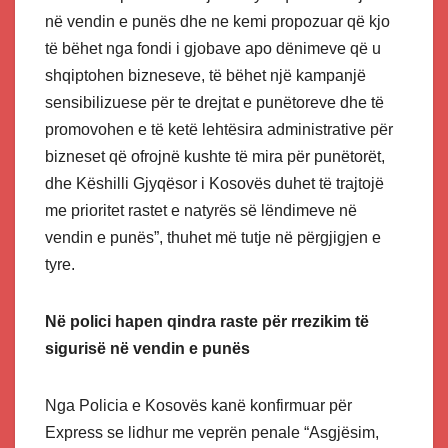
në vendin e punës dhe ne kemi propozuar që kjo
të bëhet nga fondi i gjobave apo dënimeve që u
shqiptohen bizneseve, të bëhet një kampanjë
sensibilizuese për te drejtat e punëtoreve dhe të
promovohen e të ketë lehtësira administrative për
bizneset që ofrojnë kushte të mira për punëtorët,
dhe Këshilli Gjyqësor i Kosovës duhet të trajtojë
me prioritet rastet e natyrës së lëndimeve në
vendin e punës”, thuhet më tutje në përgjigjen e
tyre.
Në polici hapen qindra raste për rrezikim të
sigurisë në vendin e punës
Nga Policia e Kosovës kanë konfirmuar për
Express se lidhur me veprën penale “Asgjësim,