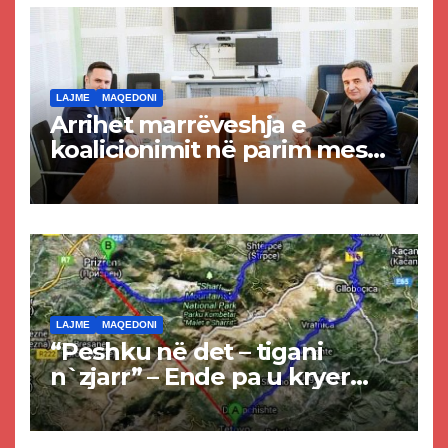
LAJME
MAQEDONI
Arrihet marrëveshja e
koalicionimit në parim mes
Kurtit dhe Abdixhikut
LAJME
MAQEDONI
“Peshku në det – tigani
n`zjarr” – Ende pa u kryer
projekti i tunelit, komuna e
Tetovës nis punimet për