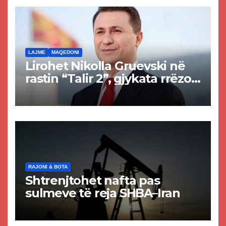
rrugën Tetovë – Prizren
LAJME
MAQEDONI
Lirohet Nikolla Gruevski në
rastin “Talir 2”, gjykata rrëzon
akuzat për ndërtimin e
paligjshëm të selisë së
VMRO-DPMNE-së
RAJONI & BOTA
Shtrenjtohet nafta pas
sulmeve të reja SHBA–Iran