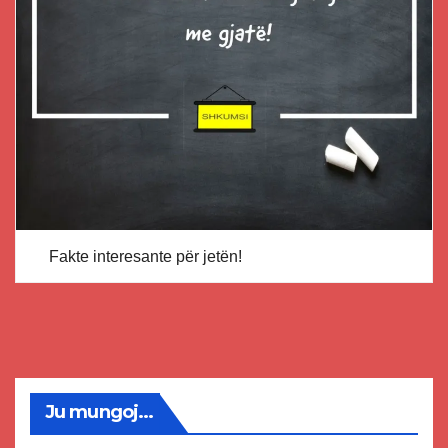
Fakte interesante për jetën!
Ju mungoj...