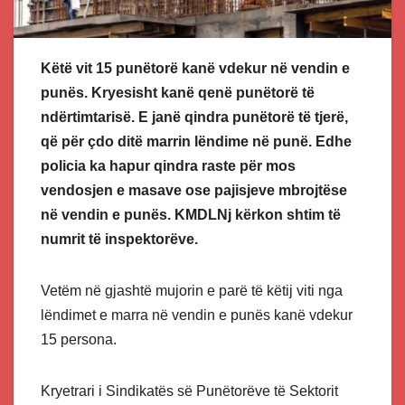
Këtë vit 15 punëtorë kanë vdekur në vendin e
punës. Kryesisht kanë qenë punëtorë të
ndërtimtarisë. E janë qindra punëtorë të tjerë,
që për çdo ditë marrin lëndime në punë. Edhe
policia ka hapur qindra raste për mos
vendosjen e masave ose pajisjeve mbrojtëse
në vendin e punës. KMDLNj kërkon shtim të
numrit të inspektorëve.
Vetëm në gjashtë mujorin e parë të këtij viti nga
lëndimet e marra në vendin e punës kanë vdekur
15 persona.
Kryetrari i Sindikatës së Punëtorëve të Sektorit