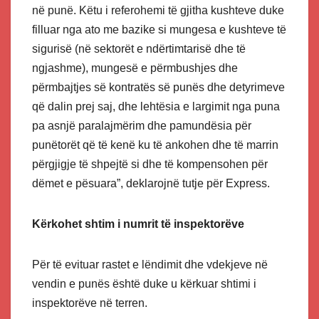
në punë. Këtu i referohemi të gjitha kushteve duke
filluar nga ato me bazike si mungesa e kushteve të
sigurisë (në sektorët e ndërtimtarisë dhe të
ngjashme), mungesë e përmbushjes dhe
përmbajtjes së kontratës së punës dhe detyrimeve
që dalin prej saj, dhe lehtësia e largimit nga puna
pa asnjë paralajmërim dhe pamundësia për
punëtorët që të kenë ku të ankohen dhe të marrin
përgjigje të shpejtë si dhe të kompensohen për
dëmet e pësuara”, deklarojnë tutje për Express.
Kërkohet shtim i numrit të inspektorëve
Për të evituar rastet e lëndimit dhe vdekjeve në
vendin e punës është duke u kërkuar shtimi i
inspektorëve në terren.