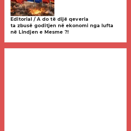
Editorial / A do të dijë qeveria
ta zbusë goditjen në ekonomi nga lufta
në Lindjen e Mesme ?!