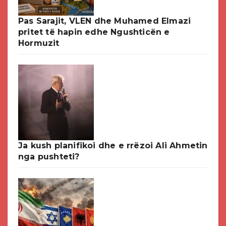
Pas Sarajit, VLEN dhe Muhamed Elmazi
pritet të hapin edhe Ngushticën e
Hormuzit
Ja kush planifikoi dhe e rrëzoi Ali Ahmetin
nga pushteti?