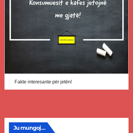
Fakte interesante për jetën!
Ju mungoj...