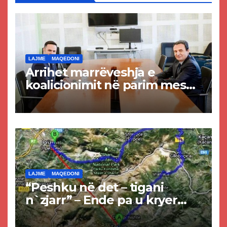
LAJME
MAQEDONI
Arrihet marrëveshja e
koalicionimit në parim mes
Kurtit dhe Abdixhikut
LAJME
MAQEDONI
“Peshku në det – tigani
n`zjarr” – Ende pa u kryer
projekti i tunelit, komuna e
Tetovës nis punimet për