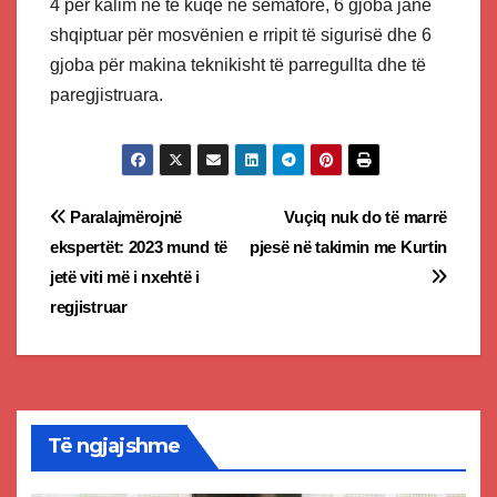
4 për kalim në të kuqe në semaforë, 6 gjoba janë
shqiptuar për mosvënien e rripit të sigurisë dhe 6
gjoba për makina teknikisht të parregullta dhe të
paregjistruara.
Post
Paralajmërojnë
Vuçiq nuk do të marrë
ekspertët: 2023 mund të
pjesë në takimin me Kurtin
navigation
jetë viti më i nxehtë i
regjistruar
Të ngjajshme