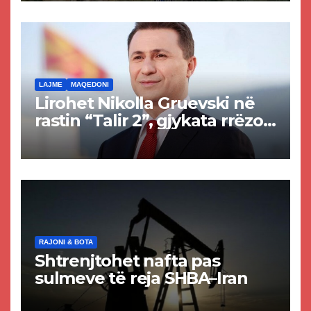
rrugën Tetovë – Prizren
LAJME
MAQEDONI
Lirohet Nikolla Gruevski në
rastin “Talir 2”, gjykata rrëzon
akuzat për ndërtimin e
paligjshëm të selisë së
VMRO-DPMNE-së
RAJONI & BOTA
Shtrenjtohet nafta pas
sulmeve të reja SHBA–Iran