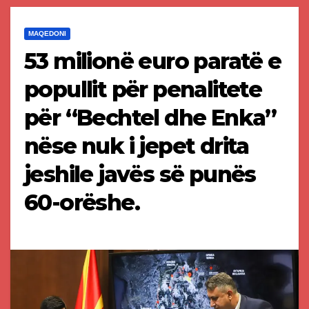
MAQEDONI
53 milionë euro paratë e
popullit për penalitete
për “Bechtel dhe Enka”
nëse nuk i jepet drita
jeshile javës së punës
60-orëshe.