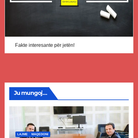
Fakte interesante për jetën!
Ju mungoj...
LAJME
MAQEDONI