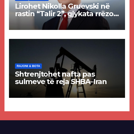
Lirohet Nikolla Gruevski në
rastin “Talir 2”, gjykata rrëzon
akuzat për ndërtimin e
paligjshëm të selisë së
VMRO-DPMNE-së
RAJONI & BOTA
Shtrenjtohet nafta pas
sulmeve të reja SHBA–Iran