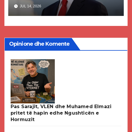
akuzat për ndërtimin e
JUL 14, 2026
paligjshëm të selisë së VMRO-
DPMNE-së
Opinione dhe Komente
Pas Sarajit, VLEN dhe Muhamed Elmazi
pritet të hapin edhe Ngushticën e
Hormuzit