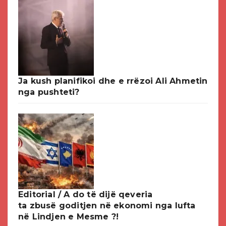
Ja kush planifikoi dhe e rrëzoi Ali Ahmetin
nga pushteti?
Editorial / A do të dijë qeveria
ta zbusë goditjen në ekonomi nga lufta
në Lindjen e Mesme ?!