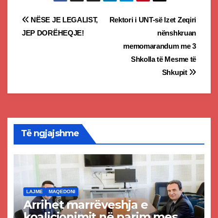
Post
NËSE JE LEGALIST,
Rektori i UNT-së Izet Zeqiri
JEP DORËHEQJE!
nënshkruan
navigation
memomarandum me 3
Shkolla të Mesme të
Shkupit
Të ngjajshme
LAJME
MAQEDONI
Arrihet marrëveshja e
koalicionimit në parim mes