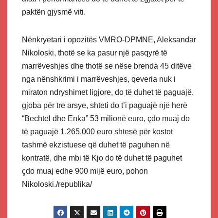
paktën gjysmë viti.
Nënkryetari i opozitës VMRO-DPMNE, Aleksandar
Nikoloski, thotë se ka pasur një pasqyrë të
marrëveshjes dhe thotë se nëse brenda 45 ditëve
nga nënshkrimi i marrëveshjes, qeveria nuk i
miraton ndryshimet ligjore, do të duhet të paguajë.
gjoba për tre arsye, shteti do t’i paguajë një herë
“Bechtel dhe Enka” 53 milionë euro, çdo muaj do
të paguajë 1.265.000 euro shtesë për kostot
tashmë ekzistuese që duhet të paguhen në
kontratë, dhe mbi të Kjo do të duhet të paguhet
çdo muaj edhe 900 mijë euro, pohon
Nikoloski./republika/