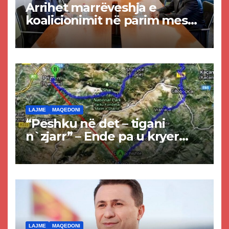
Arrihet marrëveshja e
koalicionimit në parim mes
Kurtit dhe Abdixhikut
LAJME
MAQEDONI
“Peshku në det – tigani
n`zjarr” – Ende pa u kryer
projekti i tunelit, komuna e
Tetovës nis punimet për
rrugën Tetovë – Prizren
LAJME
MAQEDONI