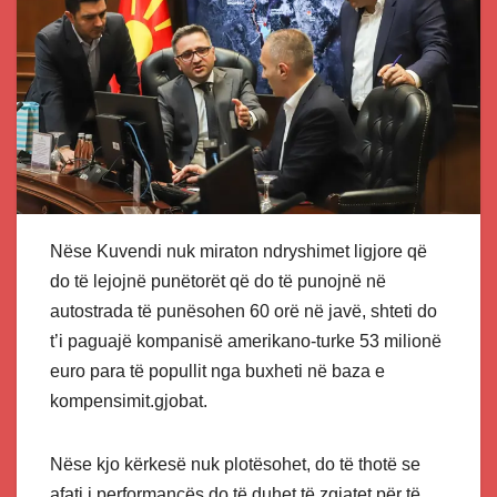
Nëse Kuvendi nuk miraton ndryshimet ligjore që
do të lejojnë punëtorët që do të punojnë në
autostrada të punësohen 60 orë në javë, shteti do
t’i paguajë kompanisë amerikano-turke 53 milionë
euro para të popullit nga buxheti në baza e
kompensimit.gjobat.
Nëse kjo kërkesë nuk plotësohet, do të thotë se
afati i performancës do të duhet të zgjatet për të