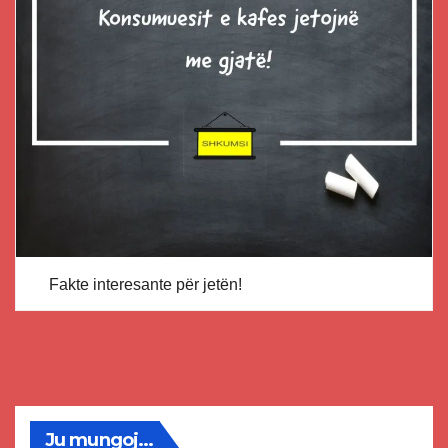
Fakte interesante për jetën!
Ju mungoj...