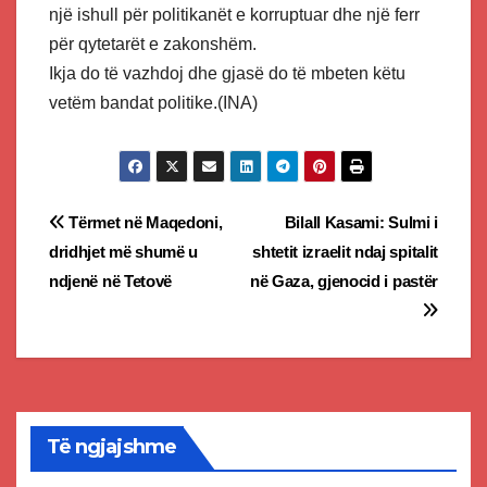
një ishull për politikanët e korruptuar dhe një ferr
për qytetarët e zakonshëm.
Ikja do të vazhdoj dhe gjasë do të mbeten këtu
vetëm bandat politike.(INA)
Post
Tërmet në Maqedoni,
Bilall Kasami: Sulmi i
dridhjet më shumë u
shtetit izraelit ndaj spitalit
navigation
ndjenë në Tetovë
në Gaza, gjenocid i pastër
Të ngjajshme