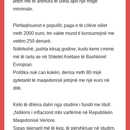
jeton me të ardhura të ulëta apo një rrogë
minimale.
Përfaqësuesit e popullit, paga e të cilëve sillet
rreth 2000 euro, tre vakte mund ti konsumojnë me
vetëm 250 denarë.
Ndërkohë, jashta kësaj godine, kudo kemi cmime
më të larta se në Shtetet Anëtare të Bashkimit
Evropian.
Politika nuk can kokën, derisa rreth 80 mijë
qytetarët të maqedonisë jetojnë me një euro në
ditë.
Këto të dhëna dalin nga studimi i fundit me titull:
„Ndikimi i inflacionit mbi varfërinë në Republikën
Maqedonisë Veriore.
Sipas skenarit më të keq, të përshkruar në studim,