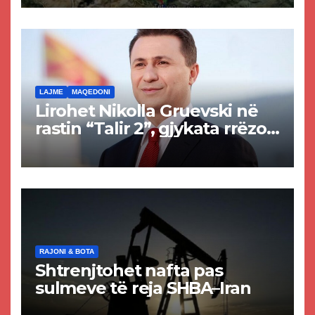
Tetovës nis punimet për
rrugën Tetovë – Prizren
LAJME
MAQEDONI
Lirohet Nikolla Gruevski në
rastin “Talir 2”, gjykata rrëzon
akuzat për ndërtimin e
paligjshëm të selisë së
VMRO-DPMNE-së
RAJONI & BOTA
Shtrenjtohet nafta pas
sulmeve të reja SHBA–Iran