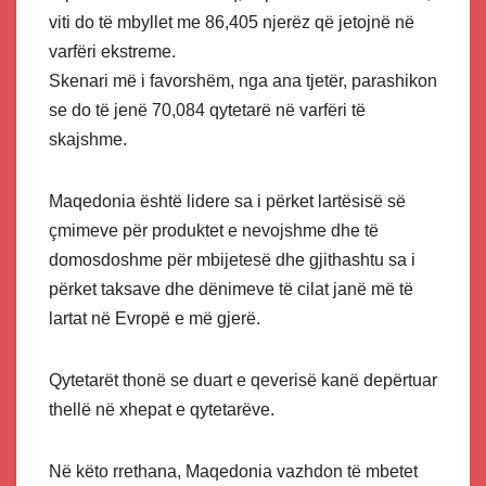
viti do të mbyllet me 86,405 njerëz që jetojnë në
varfëri ekstreme.
Skenari më i favorshëm, nga ana tjetër, parashikon
se do të jenë 70,084 qytetarë në varfëri të
skajshme.
Maqedonia është lidere sa i përket lartësisë së
çmimeve për produktet e nevojshme dhe të
domosdoshme për mbijetesë dhe gjithashtu sa i
përket taksave dhe dënimeve të cilat janë më të
lartat në Evropë e më gjerë.
Qytetarët thonë se duart e qeverisë kanë depërtuar
thellë në xhepat e qytetarëve.
Në këto rrethana, Maqedonia vazhdon të mbetet