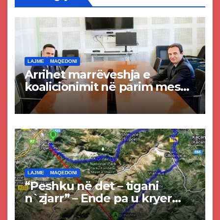
LAJME
MAQEDONI
Arrihet marrëveshja e
koalicionimit në parim mes
Kurtit dhe Abdixhikut
LAJME
MAQEDONI
“Peshku në det – tigani
n`zjarr” – Ende pa u kryer
projekti i tunelit, komuna e