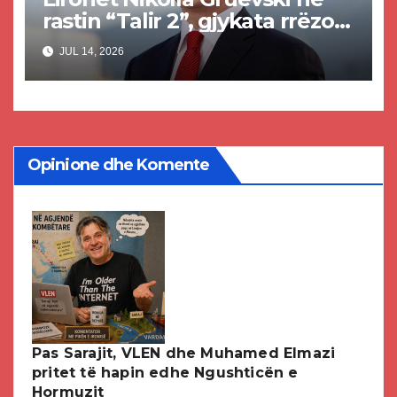
rastin “Talir 2”, gjykata rrëzon
akuzat për ndërtimin e
JUL 14, 2026
paligjshëm të selisë së VMRO-
DPMNE-së
Opinione dhe Komente
Pas Sarajit, VLEN dhe Muhamed Elmazi
pritet të hapin edhe Ngushticën e
Hormuzit