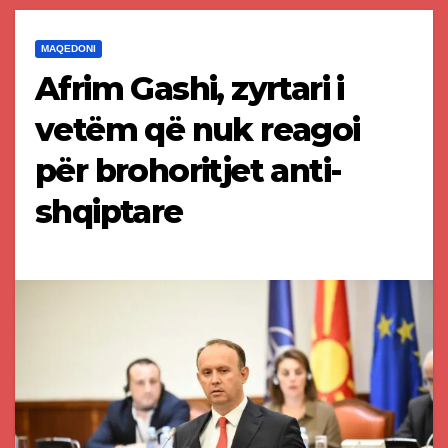
MAQEDONI
Afrim Gashi, zyrtari i
vetëm që nuk reagoi
për brohoritjet anti-
shqiptare