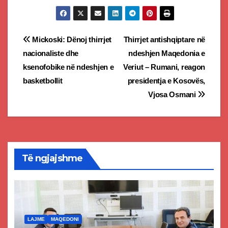
Post
Mickoski: Dënoj thirrjet
Thirrjet antishqiptare në
nacionaliste dhe
ndeshjen Maqedonia e
navigation
ksenofobike në ndeshjen e
Veriut – Rumani, reagon
basketbollit
presidentja e Kosovës,
Vjosa Osmani
Të ngjajshme
LAJME
MAQEDONI