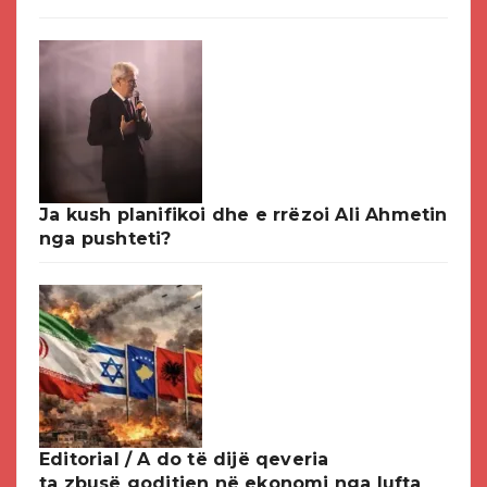
Ja kush planifikoi dhe e rrëzoi Ali Ahmetin
nga pushteti?
Editorial / A do të dijë qeveria
ta zbusë goditjen në ekonomi nga lufta