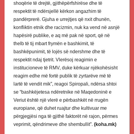
shoqërie të drejtë, gjithëpërfshirëse dhe të
respektit të ndërsjellë kërkon angazhim të
pandërprerë. Gjuha e urrejtjes që nxit dhunën,
konfliktin etnik dhe racizmin, nuk ka vend në asnjë
hapësirë publike, e aq më pak në sport, që në
thelb të tij mbart frymën e bashkimit, të
bashkëpunimit, të lojës së ndershme dhe të
respektit ndaj tjetrit. Vlerësoj reagimin e
institucioneve të RMV, duke kërkuar njëkohësisht
reagim edhe më fortë publik të zyrtarëve më të
lartë të vendit mik”, reagoi Spiropali, ndërsa shtoi
se “bashkëjetesa ndëretnike në Maqedoninë e
Veriut është një vlerë e përbashkët në rrugën
europiane, që duhet ruajtur dhe kultivuar me
përgjegjësi nga të gjithë faktorët në rajon, përmes
veprimit, qëndrimeve dhe shembullit”.
(koha.mk)