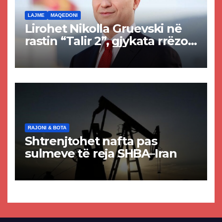
LAJME
MAQEDONI
Lirohet Nikolla Gruevski në
rastin “Talir 2”, gjykata rrëzon
akuzat për ndërtimin e
paligjshëm të selisë së
VMRO-DPMNE-së
RAJONI & BOTA
Shtrenjtohet nafta pas
sulmeve të reja SHBA–Iran