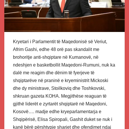
Kryetari i Parlamentit të Maqedonisë së Veriut,
Afrim Gashi, edhe 48 orë pas skandalit me
brohoritje anti-shqiptare në Kumanovë, në
ndeshjen e basketbollit Maqedoni-Rumuni, nuk ka
dalë me reagim dhe dënim të fyerjeve të
shqiptarëve në praninë e kryeministrit Mickoski
dhe dy ministrave, Stoilkoviq dhe Toshkovski,
shkruan gazeta KOHA. Megjithëse reaguan të
gjithë liderët e zyrtarët shqiptarë në Maqedoni,
Kosovë…. madje edhe kryeparlamentarja e
Shqipërisë, Elisa Spiropali, Gashit duket se nuk i
kanë bërë përshtypje sharjet dhe ofendimet ndaj