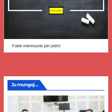
Fakte interesante për jetën!
Ju mungoj...