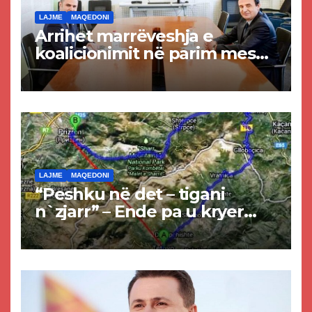
LAJME
MAQEDONI
Arrihet marrëveshja e
koalicionimit në parim mes
Kurtit dhe Abdixhikut
LAJME
MAQEDONI
“Peshku në det – tigani
n`zjarr” – Ende pa u kryer
projekti i tunelit, komuna e
Tetovës nis punimet për
rrugën Tetovë – Prizren