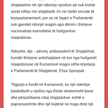
shqiptarëve në një ndeshje sportive që nuk kishte
asnjë lidhje me shqiptarët. As në rrjetet sociale të
kryeparlamentarit, por as në faqen e Parlamentit
nuk gjendet ndonjë reagim apo dënim i thirrjeve
nacionaliste ksenofobie të huliganëve
maqedonas.
Ndryshe, dje – përveç ambasadorit të Shqipërisë,
kundër thirrjeve antishqiptare në kor nga huliganët
maqedonase në Kumanovë reagoi edhe kryetarja
e Parlamentit të Shqipërisë, Elisa Spiropali.
“Ngjarja e fundit në Kumanovë, ku një ndeshje
basketbolli u njollos nga thirrje ekstremisht fyese
dhe përjashtuese ndaj shqiptarëve, është e
papranueshme dhe një kujtesë se rruga drejt një