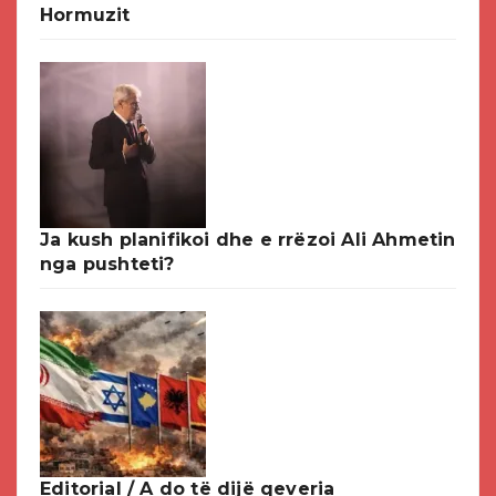
Hormuzit
Ja kush planifikoi dhe e rrëzoi Ali Ahmetin
nga pushteti?
Editorial / A do të dijë qeveria