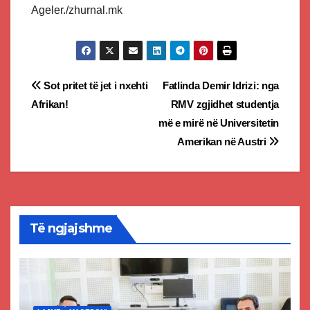
Ageler./zhurnal.mk
Post
Sot pritet të jet i nxehti
Fatlinda Demir Idrizi: nga
Afrikan!
RMV zgjidhet studentja
navigation
më e mirë në Universitetin
Amerikan në Austri
Të ngjajshme