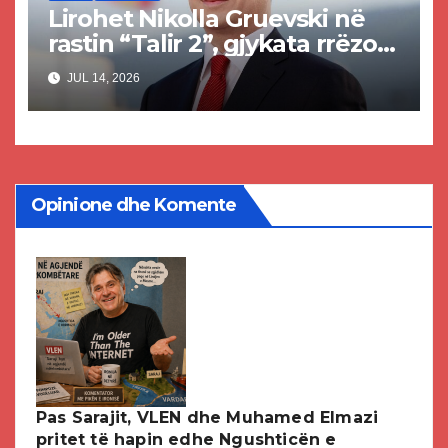
Lirohet Nikolla Gruevski në
rastin “Talir 2”, gjykata rrëzon
akuzat për ndërtimin e
JUL 14, 2026
paligjshëm të selisë së VMRO-
DPMNE-së
Opinione dhe Komente
Pas Sarajit, VLEN dhe Muhamed Elmazi
pritet të hapin edhe Ngushticën e