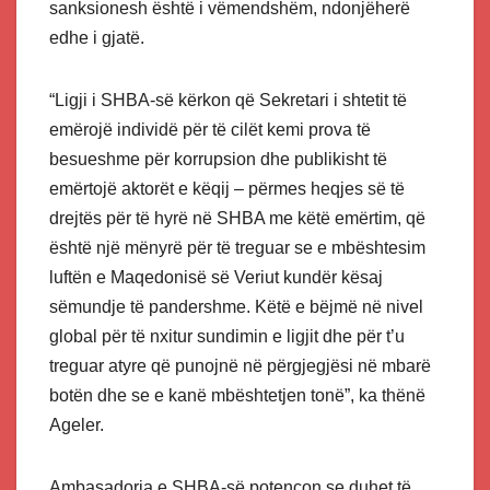
sanksionesh është i vëmendshëm, ndonjëherë
edhe i gjatë.
“Ligji i SHBA-së kërkon që Sekretari i shtetit të
emërojë individë për të cilët kemi prova të
besueshme për korrupsion dhe publikisht të
emërtojë aktorët e këqij – përmes heqjes së të
drejtës për të hyrë në SHBA me këtë emërtim, që
është një mënyrë për të treguar se e mbështesim
luftën e Maqedonisë së Veriut kundër kësaj
sëmundje të pandershme. Këtë e bëjmë në nivel
global për të nxitur sundimin e ligjit dhe për t’u
treguar atyre që punojnë në përgjegjësi në mbarë
botën dhe se e kanë mbështetjen tonë”, ka thënë
Ageler.
Ambasadorja e SHBA-së potencon se duhet të