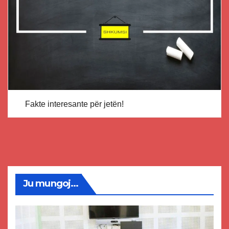
Fakte interesante për jetën!
Ju mungoj...