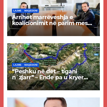
LAJME
MAQEDONI
Arrihet marrëveshja e
koalicionimit në parim mes
Kurtit dhe Abdixhikut
LAJME
MAQEDONI
“Peshku në det – tigani
n`zjarr” – Ende pa u kryer
projekti i tunelit, komuna e
Tetovës nis punimet për
rrugën Tetovë – Prizren