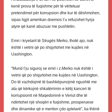
kenë prova të fuqishme për të vërtetuar
pretendimet për korrupsion dhe kur të dëshmohen,
sipas ligjit amerikan doemos t’u refuzohet hyrja
atyre që kanë abuzuar me pushtetin.
Emri i kryetarit të Strugës Merko, thotë ajo, nuk
është i vetmi që po shqyrtohet me kujdes në
Uashington.
“Mund t’ju siguroj se emri i z.Merko nuk është i
vetmi që po shqyrtohet me kujdes në Uashington.
Do të vazhdojmë të bashkëpunojmë ngushtë me
ata që kërkojnë shkatërrimin e këtij kanceri të
korrupsionit në Maqedoninë e Veriut dhe të
ndërtohet një shoqëri e fuqishme, prosperuese
dhe dinamike që e meriton çdo qytetarë”, ka thënë