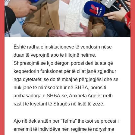
Është radha e institucioneve të vendosin nëse
duan të veprojnë apo të fillojnë hetime.
Shpresojmë se kjo dërgon porosi deri ta ata që
keqpërdorin funksionet për të cilat janë zgjedhur
nga qytetarët, se do të mbajnë përgjegjësi dhe se
nuk janë të mirëseardhur në SHBA, porositi
ambasadorja e SHBA-së, Anxhela Ageler rreth
rastit të kryetarit të Strugës në listë të zezë.
Ajo në deklaratën për “Telma” theksoi se procesi i
emërimit të individëve nën regjime të ndryshme