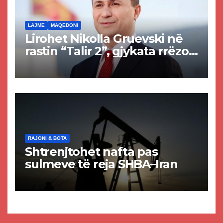
LAJME
MAQEDONI
Lirohet Nikolla Gruevski në
rastin “Talir 2”, gjykata rrëzon
akuzat për ndërtimin e
paligjshëm të selisë së
VMRO-DPMNE-së
RAJONI & BOTA
Shtrenjtohet nafta pas
sulmeve të reja SHBA–Iran