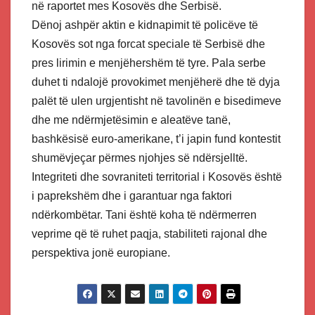
në raportet mes Kosovës dhe Serbisë.
Dënoj ashpër aktin e kidnapimit të policëve të
Kosovës sot nga forcat speciale të Serbisë dhe
pres lirimin e menjëhershëm të tyre. Pala serbe
duhet ti ndalojë provokimet menjëherë dhe të dyja
palët të ulen urgjentisht në tavolinën e bisedimeve
dhe me ndërmjetësimin e aleatëve tanë,
bashkësisë euro-amerikane, t’i japin fund kontestit
shumëvjeçar përmes njohjes së ndërsjelltë.
Integriteti dhe sovraniteti territorial i Kosovës është
i paprekshëm dhe i garantuar nga faktori
ndërkombëtar. Tani është koha të ndërmerren
veprime që të ruhet paqja, stabiliteti rajonal dhe
perspektiva jonë europiane.