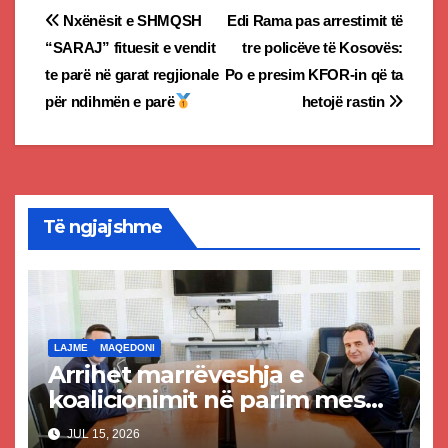
Post
Nxënësit e SHMQSH
Edi Rama pas arrestimit të
“SARAJ” fituesit e vendit
tre policëve të Kosovës:
navigation
te parë në garat regjionale
Po e presim KFOR-in që ta
për ndihmën e parë
hetojë rastin
Të ngjajshme
LAJME
MAQEDONI
Arrihet marrëveshja e
koalicionimit në parim mes
Kurtit dhe Abdixhikut
JUL 15, 2026