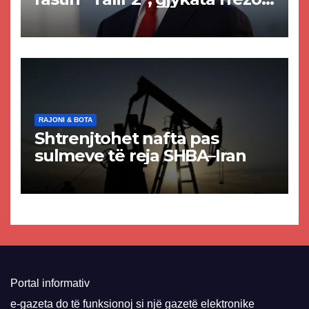
akuzat për ndërtimin e
paligjshëm të selisë së
VMRO-DPMNE-së
RAJONI & BOTA
Shtrenjtohet nafta pas
sulmeve të reja SHBA–Iran
Portal informativ
e-gazeta do të funksionoj si një gazetë elektronike