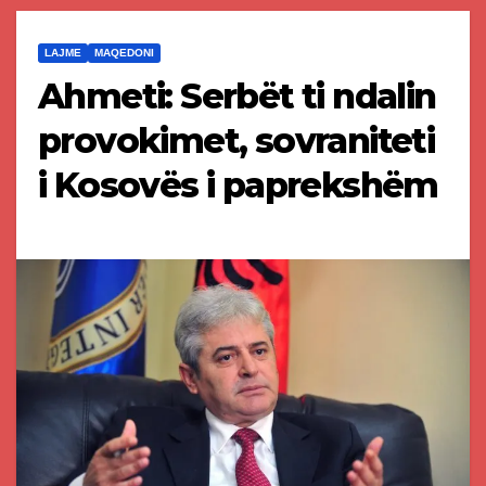
LAJME
MAQEDONI
Ahmeti: Serbët ti ndalin
provokimet, sovraniteti
i Kosovës i paprekshëm