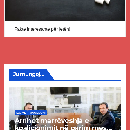
Fakte interesante për jetën!
Ju mungoj...
LAJME
MAQEDONI
Arrihet marrëveshja e
koalicionimit në parim mes