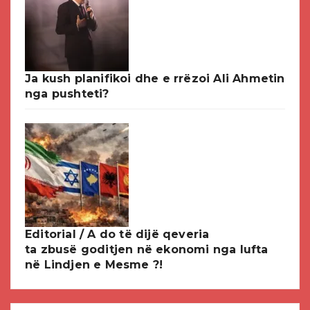
Ja kush planifikoi dhe e rrëzoi Ali Ahmetin
nga pushteti?
Editorial / A do të dijë qeveria
ta zbusë goditjen në ekonomi nga lufta
në Lindjen e Mesme ?!