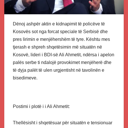
Dënoj ashpër aktin e kidnapimit të policëve të
Kosovës sot nga forcat speciale të Serbisë dhe
pres lirimin e menjëhershëm të tyre. Kështu mes
tjerash e shpreh shqetësimin më situatën në
Kosovë, lideri i BDI-së Ali Ahmetit, ndërsa i apelon
palës serbe ti ndalojë provokimet menjëherë dhe
të dyja palët të ulen urgjentisht në tavolinën e
bisedimeve.
Postimi i plotë i i Ali Ahmetit:
Thellësisht i shqetësuar për situatën e tensionuar