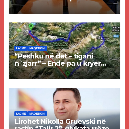
Kurtit dhe Abdixhikut
LAJME
MAQEDONI
“Peshku në det – tigani
n`zjarr” – Ende pa u kryer
projekti i tunelit, komuna e
Tetovës nis punimet për
rrugën Tetovë – Prizren
LAJME
MAQEDONI
Lirohet Nikolla Gruevski në
rastin “Talir 2”, gjykata rrëzon