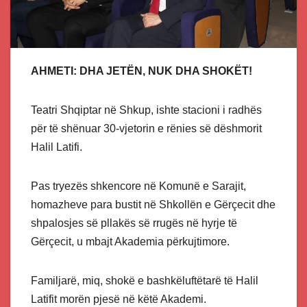
AHMETI: DHA JETËN, NUK DHA SHOKËT!
Teatri Shqiptar në Shkup, ishte stacioni i radhës
për të shënuar 30-vjetorin e rënies së dëshmorit
Halil Latifi.
Pas tryezës shkencore në Komunë e Sarajit,
homazheve para bustit në Shkollën e Gërçecit dhe
shpalosjes së pllakës së rrugës në hyrje të
Gërçecit, u mbajt Akademia përkujtimore.
Familjarë, miq, shokë e bashkëluftëtarë të Halil
Latifit morën pjesë në këtë Akademi.