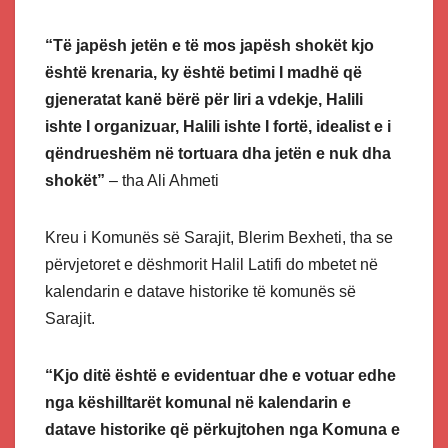
“Të japësh jetën e të mos japësh shokët kjo
është krenaria, ky është betimi I madhë që
gjeneratat kanë bërë për liri a vdekje, Halili
ishte I organizuar, Halili ishte I fortë, idealist e i
qëndrueshëm në tortuara dha jetën e nuk dha
shokët”
– tha Ali Ahmeti
Kreu i Komunës së Sarajit, Blerim Bexheti, tha se
përvjetoret e dëshmorit Halil Latifi do mbetet në
kalendarin e datave historike të komunës së
Sarajit.
“Kjo ditë është e evidentuar dhe e votuar edhe
nga këshilltarët komunal në kalendarin e
datave historike që përkujtohen nga Komuna e