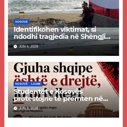
KOSOVË
Identifikohen viktimat, si
ndodhi tragjedia në Shëngjin
ku mbetën të vdekur dy të
JUN 4, 2026
rinj kosovarë
KOSOVË
LAJME
Studentët e Kosovës
protestojnë të premten në
mbështetje të gjuhës shqipe
JUN 3, 2026
në Maqedoninë e Veriut