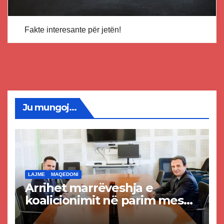
Fakte interesante për jetën!
Ju mungoj...
LAJME
MAQEDONI
Arrihet marrëveshja e
koalicionimit në parim mes
Kurtit dhe Abdixhikut