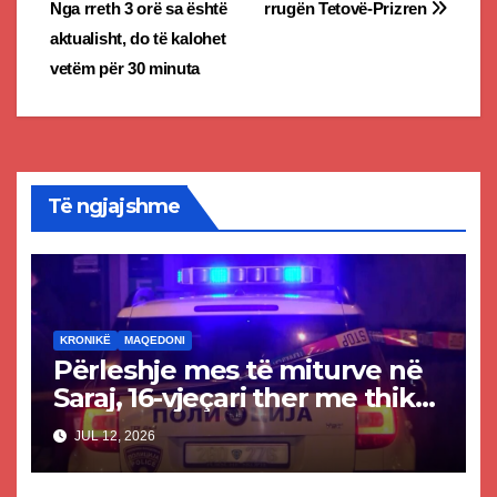
Nga rreth 3 orë sa është
rrugën Tetovë-Prizren
navigation
aktualisht, do të kalohet
vetëm për 30 minuta
Të ngjajshme
KRONIKË
MAQEDONI
Përleshje mes të miturve në
Saraj, 16-vjeçari ther me thikë
14-vjeçarin
JUL 12, 2026