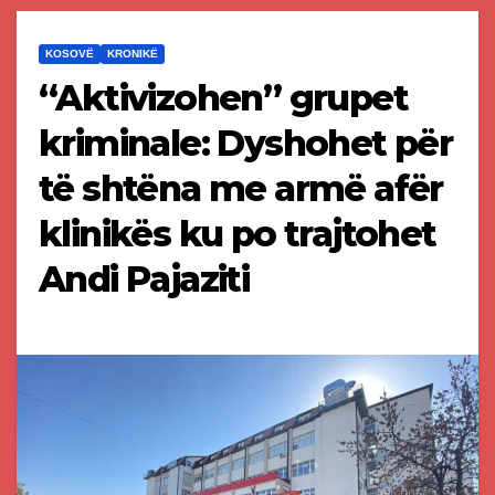
KOSOVË
KRONIKË
“Aktivizohen” grupet
kriminale: Dyshohet për
të shtëna me armë afër
klinikës ku po trajtohet
Andi Pajaziti