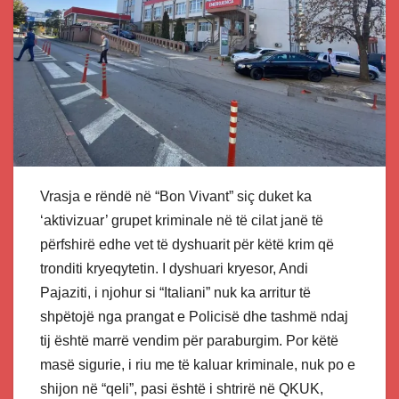
Vrasja e rëndë në “Bon Vivant” siç duket ka
‘aktivizuar’ grupet kriminale në të cilat janë të
përfshirë edhe vet të dyshuarit për këtë krim që
tronditi kryeqytetin. I dyshuari kryesor, Andi
Pajaziti, i njohur si “Italiani” nuk ka arritur të
shpëtojë nga prangat e Policisë dhe tashmë ndaj
tij është marrë vendim për paraburgim. Por këtë
masë sigurie, i riu me të kaluar kriminale, nuk po e
shijon në “qeli”, pasi është i shtrirë në QKUK,