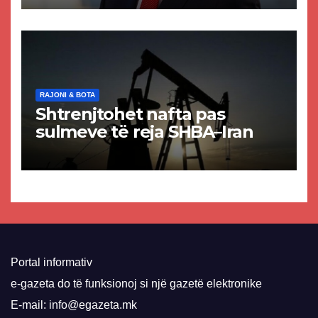
paligjshëm të selisë së
VMRO-DPMNE-së
RAJONI & BOTA
Shtrenjtohet nafta pas
sulmeve të reja SHBA–Iran
Portal informativ
e-gazeta do të funksionoj si një gazetë elektronike
E-mail: info@egazeta.mk