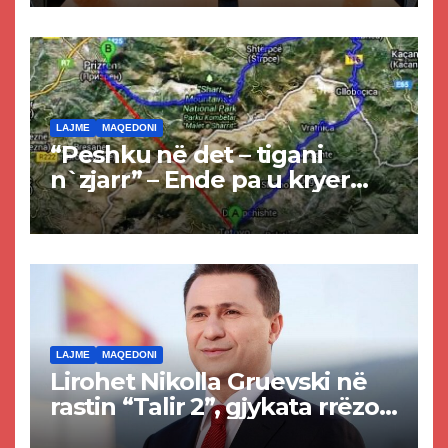
LAJME
MAQEDONI
“Peshku në det – tigani
n`zjarr” – Ende pa u kryer
projekti i tunelit, komuna e
Tetovës nis punimet për
rrugën Tetovë – Prizren
LAJME
MAQEDONI
Lirohet Nikolla Gruevski në
rastin “Talir 2”, gjykata rrëzon
akuzat për ndërtimin e