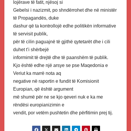
lojërave të fatit, njësoj si
Gebelsi i nazizmit, po shndërrohet dhe në ministër
të Propagandës, duke
dashur që ta kontrollojë edhe politikën informative
të servisit publik,
për të cilin paguajnë të gjithë qytetarët dhe i cili
duhet t’i shërbejë
informimit të drejtë dhe të paanshëm të publik.
Kjo është edhe një arsye se pse Maqedonia e
Veriut ka marrë nota aq
negative në raportin e fundit të Komisionit
Europian, që është argument
më shumë për ne se kjo qeveri nuk e ka me
rëndësi europianizimin e
vendit, por vetëm pushtetin dhe përfitimin prej tij.