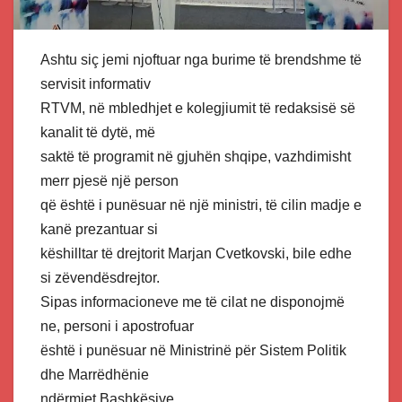
Ashtu siç jemi njoftuar nga burime të brendshme të
servisit informativ
RTVM, në mbledhjet e kolegjiumit të redaksisë së
kanalit të dytë, më
saktë të programit në gjuhën shqipe, vazhdimisht
merr pjesë një person
që është i punësuar në një ministri, të cilin madje e
kanë prezantuar si
këshilltar të drejtorit Marjan Cvetkovski, bile edhe
si zëvendësdrejtor.
Sipas informacioneve me të cilat ne disponojmë
ne, personi i apostrofuar
është i punësuar në Ministrinë për Sistem Politik
dhe Marrëdhënie
ndërmjet Bashkësive.