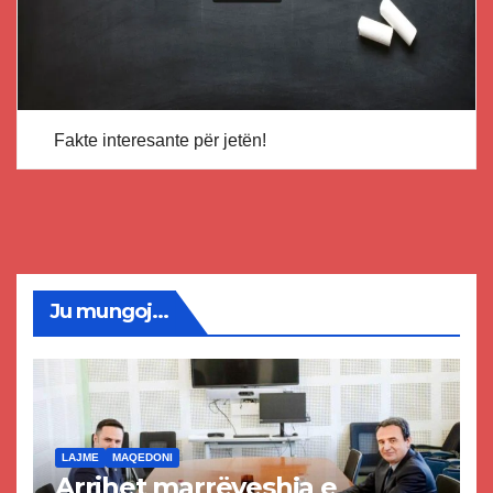
Fakte interesante për jetën!
Ju mungoj...
LAJME
MAQEDONI
Arrihet marrëveshja e