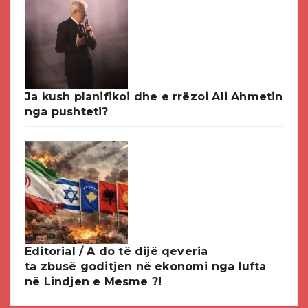
Ja kush planifikoi dhe e rrëzoi Ali Ahmetin
nga pushteti?
Editorial / A do të dijë qeveria
ta zbusë goditjen në ekonomi nga lufta
në Lindjen e Mesme ?!