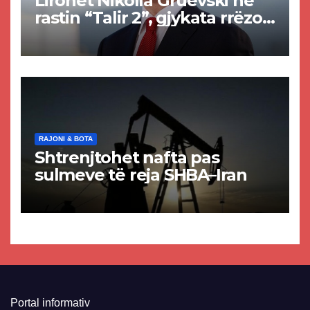
Lirohet Nikolla Gruevski në
rastin “Talir 2”, gjykata rrëzon
akuzat për ndërtimin e
paligjshëm të selisë së
VMRO-DPMNE-së
RAJONI & BOTA
Shtrenjtohet nafta pas
sulmeve të reja SHBA–Iran
Portal informativ