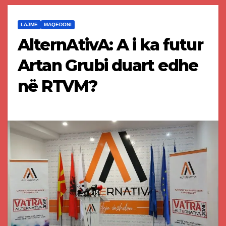
LAJME
MAQEDONI
AlternAtivA: A i ka futur
Artan Grubi duart edhe
në RTVM?