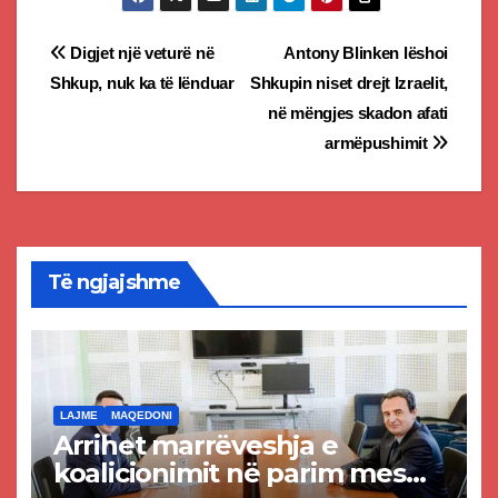
Post
Digjet një veturë në
Antony Blinken lëshoi
Shkup, nuk ka të lënduar
Shkupin niset drejt Izraelit,
navigation
në mëngjes skadon afati
armëpushimit
Të ngjajshme
LAJME
MAQEDONI
Arrihet marrëveshja e
koalicionimit në parim mes