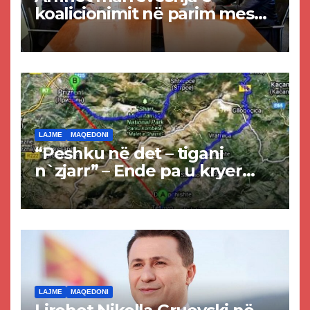
koalicionimit në parim mes
Kurtit dhe Abdixhikut
LAJME
MAQEDONI
“Peshku në det – tigani
n`zjarr” – Ende pa u kryer
projekti i tunelit, komuna e
Tetovës nis punimet për
rrugën Tetovë – Prizren
LAJME
MAQEDONI