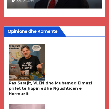
JUL 14, 2026
paligjshëm të selisë së VMRO-
DPMNE-së
Opinione dhe Komente
Pas Sarajit, VLEN dhe Muhamed Elmazi
pritet të hapin edhe Ngushticën e
Hormuzit