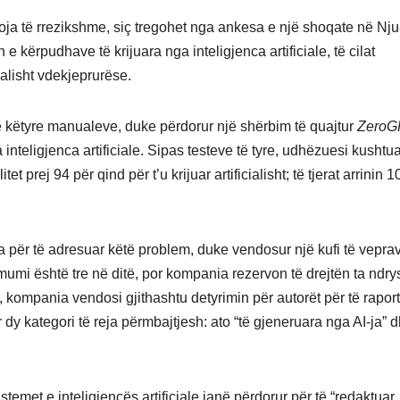
asoja të rrezikshme, siç tregohet nga ankesa e një shoqate në Nju
 kërpudhave të krijuara nga inteligjenca artificiale, të cilat
alisht vdekjeprurëse.
 e këtyre manualeve, duke përdorur një shërbim të quajtur
ZeroG
 inteligjenca artificiale. Sipas testeve të tyre, udhëzuesi kushtu
 prej 94 për qind për t’u krijuar artificialisht; të tjerat arrinin 
reja për të adresuar këtë problem, duke vendosur një kufi të vepra
mumi është tre në ditë, por kompania rezervon të drejtën ta ndry
t, kompania vendosi gjithashtu detyrimin për autorët për të rapor
ar dy kategori të reja përmbajtjesh: ato “të gjeneruara nga AI-ja” 
sistemet e inteligjencës artificiale janë përdorur për të “redaktuar,