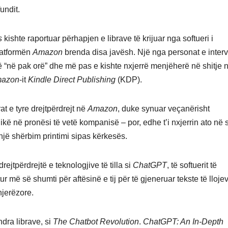
undit.
s
kishte raportuar përhapjen e librave të krijuar nga softueri i
platformën
Amazon
brenda disa javësh. Një nga personat e interv
ijë “në pak orë” dhe më pas e kishte nxjerrë menjëherë në shitje 
azon
-it
Kindle Direct Publishing
(KDP).
t e tyre drejtpërdrejt në
Amazon
, duke synuar veçanërisht
nikë në pronësi të vetë kompanisë – por, edhe t’i nxjerrin ato në s
 një shërbim printimi sipas kërkesës.
rejtpërdrejtë e teknologjive të tilla si
ChatGPT
, të softuerit të
atur më së shumti për aftësinë e tij për të gjeneruar tekste të lloje
njerëzore.
ndra librave, si
The Chatbot Revolution
.
ChatGPT: An In-Depth