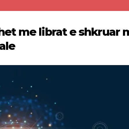
et me librat e shkruar 
iale