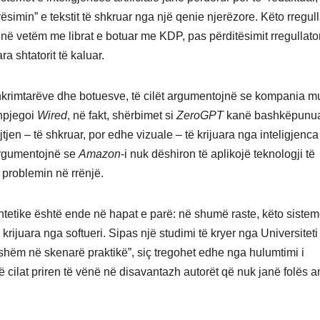
simin” e tekstit të shkruar nga një qenie njerëzore. Këto rregull
ë vetëm me librat e botuar me KDP, pas përditësimit rregullator
ra shtatorit të kaluar.
 shkrimtarëve dhe botuesve, të cilët argumentojnë se kompania 
hpjegoi
Wired
, në fakt, shërbimet si
ZeroGPT
kanë bashkëpunu
jen – të shkruar, por edhe vizuale – të krijuara nga inteligjenca
 argumentojnë se
Amazon
-i nuk dëshiron të aplikojë teknologji të
n problemin në rrënjë.
sintetike është ende në hapat e parë: në shumë raste, këto siste
 krijuara nga softueri. Sipas një studimi të kryer nga Universiteti 
eshëm në skenarë praktikë”, siç tregohet edhe nga hulumtimi i
 (të cilat priren të vënë në disavantazh autorët që nuk janë folës 