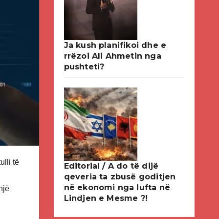
Ja kush planifikoi dhe e
rrëzoi Ali Ahmetin nga
pushteti?
lli të
Editorial / A do të dijë
qeveria ta zbusë goditjen
në ekonomi nga lufta në
një
Lindjen e Mesme ?!