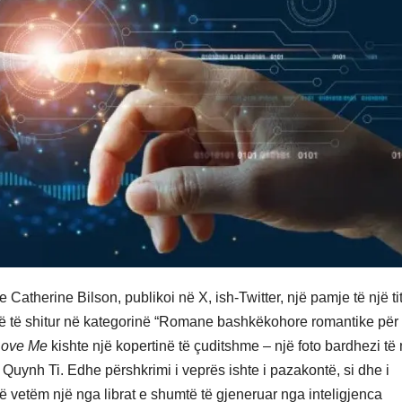
Catherine Bilson, publikoi në X, ish-Twitter, një pamje të një titu
 më të shitur në kategorinë “Romane bashkëkohore romantike për
Love Me
kishte një kopertinë të çuditshme – një foto bardhezi të 
Quynh Ti. Edhe përshkrimi i veprës ishte i pazakontë, si dhe i
shtë vetëm një nga librat e shumtë të gjeneruar nga inteligjenca