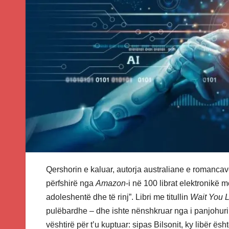
Qershorin e kaluar, autorja australiane e romancave 
përfshirë nga
Amazon
-i në 100 librat elektronikë
adoleshentë dhe të rinj”. Libri me titullin
Wait You 
pulëbardhe – dhe ishte nënshkruar nga i panjohuri 
vështirë për t’u kuptuar: sipas Bilsonit, ky libër ë