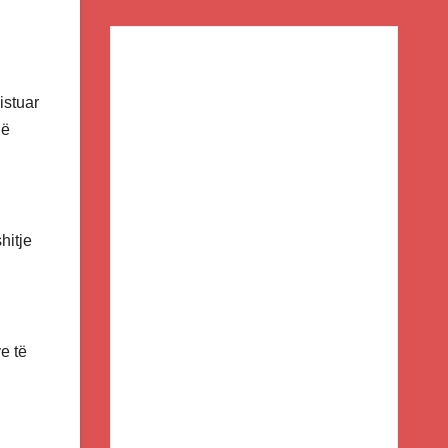
istuar
në
hitje
ve të