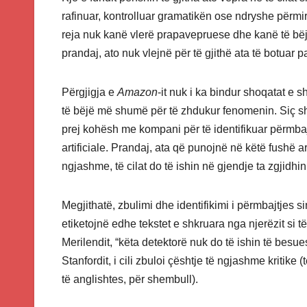
rafinuar, kontrolluar gramatikën ose ndryshe përmirë
reja nuk kanë vlerë prapavepruese dhe kanë të bëjn
prandaj, ato nuk vlejnë për të gjithë ata të botuar pa
Përgjigja e
Amazon
-it nuk i ka bindur shoqatat e
të bëjë më shumë për të zhdukur fenomenin. Siç s
prej kohësh me kompani për të identifikuar përmbajt
artificiale. Prandaj, ata që punojnë në këtë fushë
ngjashme, të cilat do të ishin në gjendje ta zgjidhi
Megjithatë, zbulimi dhe identifikimi i përmbajtjes 
etiketojnë edhe tekstet e shkruara nga njerëzit si të
Merilendit, “këta detektorë nuk do të ishin të besu
Stanfordit, i cili zbuloi çështje të ngjashme kritike
të anglishtes, për shembull).