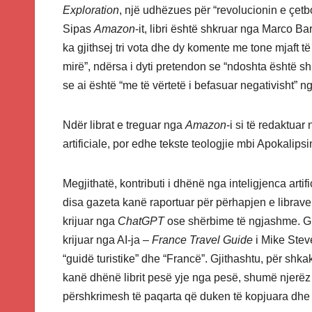
Exploration
, një udhëzues për “revolucionin e çetb
Sipas
Amazon
-it, libri është shkruar nga Marco Ba
ka gjithsej tri vota dhe dy komente me tone mjaft të 
mirë”, ndërsa i dyti pretendon se “ndoshta është 
se ai është “me të vërtetë i befasuar negativisht” ng
Ndër librat e treguar nga
Amazon
-i si të redaktuar
artificiale, por edhe tekste teologjie mbi Apokalips
Megjithatë, kontributi i dhënë nga inteligjenca arti
disa gazeta kanë raportuar për përhapjen e librave 
krijuar nga
ChatGPT
ose shërbime të ngjashme. Gu
krijuar nga AI-ja –
France Travel Guide
i Mike Steve
“guidë turistike” dhe “Francë”. Gjithashtu, për shk
kanë dhënë librit pesë yje nga pesë, shumë njerë
përshkrimesh të paqarta që duken të kopjuara dhe 