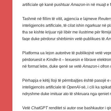
artificiale që kanë pushtuar
Amazon
-in në muajt e f
Tashmë në fillim të vitit, agjencia e lajmeve
Reuter
inteligjencës artificiale, të cilat ishin ngarkuar në 
tha se kishte krijuar një libër me ilustrime për fëm
faqe duke përdorur shërbimin vetë-publikues të
Am
Platforma ua lejon autorëve të publikojnë vetë vepra
përdoruesit e
Kindle
-it – lexuesin e librave elektro
në format letre, duke qenë se vetë
Amazon
-i ofron
Përhapja e këtij lloji të përmbajtjes është pasojë e d
inteligjencës artificiale të
OpenAI
-së, i cili ka spik
ndryshme duke imituar ato të shkruara nga qeniet 
Vetë
ChatGPT
renditet si autor ose bashkautor i qi