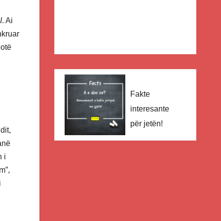
I
. Ai
hkruar
hotë
Fakte
interesante
për jetën!
dit,
janë
 i
m”,
i