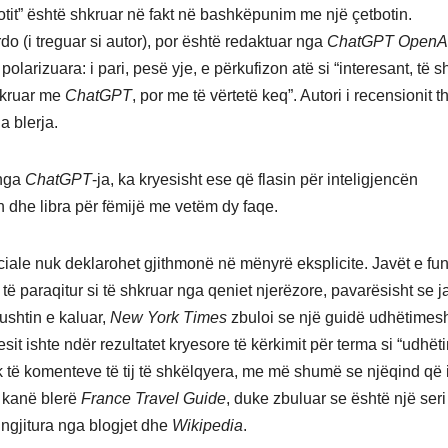
otit” është shkruar në fakt në bashkëpunim me një çetbotin.
rdo (i treguar si autor), por është redaktuar nga
ChatGPT OpenA
polarizuara: i pari, pesë yje, e përkufizon atë si “interesant, të s
shkruar me
ChatGPT
, por me të vërtetë keq”. Autori i recensionit t
a blerja.
 nga
ChatGPT
-ja, ka kryesisht ese që flasin për inteligjencën
in dhe libra për fëmijë me vetëm dy faqe.
ficiale nuk deklarohet gjithmonë në mënyrë eksplicite. Javët e fun
të paraqitur si të shkruar nga qeniet njerëzore, pavarësisht se 
shtin e kaluar,
New York Times
zbuloi se një guidë udhëtimesh
sit ishte ndër rezultatet kryesore të kërkimit për terma si “udhëti
ak të komenteve të tij të shkëlqyera, me më shumë se njëqind që 
z kanë blerë
France Travel Guide
, duke zbuluar se është një seri
ngjitura nga blogjet dhe
Wikipedia
.