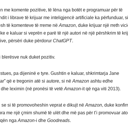
en me komente pozitive, të lëna nga botët e programuar për të
t i librave të krijuar me inteligjencë artificiale ka përfunduar, s
hësh të komenteve të rreme në
Amazon
, duke krijuar një rreth vic
duke e kaluar si veprën e parë të një autori në një përshkrim të kri
ve, përsëri duke përdorur
ChatGPT
.
 i blerësve nuk duket pozitiv.
stues, pa dijeninë e tyre. Gushtin e kaluar, shkrimtarja Jane
r” që e tregonin atë si autore, si në
Amazon
ashtu edhe
at dhe leximin (në pronësi të vetë
Amazon
-it që nga viti 2013).
se si të promovoheshin veprat e dikujt në
Amazon
, duke konfi
ibra me një çmim shumë të ulët dhe më pas për t’i promovuar ato
 hoqën nga
Amazon
-i dhe
Goodreads
.