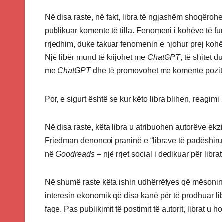
Në disa raste, në fakt, libra të ngjashëm shoqëroh
publikuar komente të tilla. Fenomeni i kohëve të fundi
rrjedhim, duke takuar fenomenin e njohur prej ko
Një libër mund të krijohet me
ChatGPT
, të shitet 
me
ChatGPT
dhe të promovohet me komente poziti
Por, e sigurt është se kur këto libra blihen, reagimi
Në disa raste, këta libra u atribuohen autorëve ekzi
Friedman denoncoi praninë e “librave të padëshirua
në
Goodreads
– një rrjet social i dedikuar për libr
Në shumë raste këta ishin udhërrëfyes që mësonin 
interesin ekonomik që disa kanë për të prodhuar l
faqe. Pas publikimit të postimit të autorit, librat u