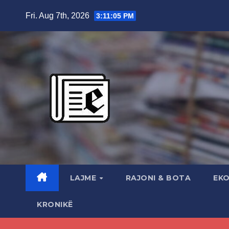
Skip
Fri. Aug 7th, 2026
3:11:06 PM
to
content
LAJME
RAJONI & BOTA
EK
KRONIKË