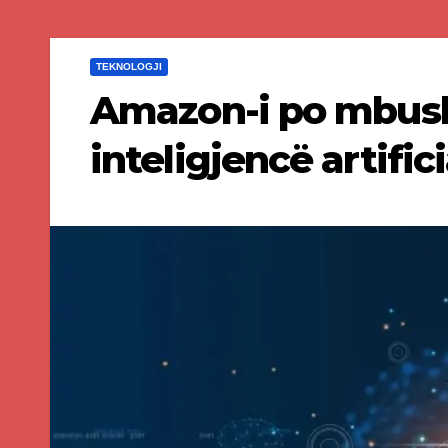
TEKNOLOGJI
Amazon-i po mbush
inteligjencë artific