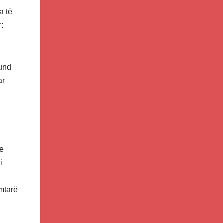
a të
:
mund
ar
me
i
amtarë