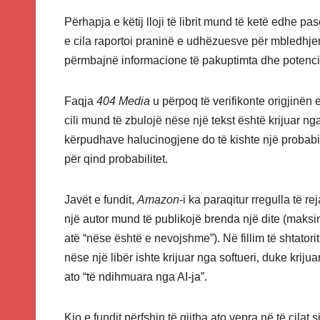
Përhapja e këtij lloji të librit mund të ketë edhe p
e cila raportoi praninë e udhëzuesve për mbledhjen e
përmbajnë informacione të pakuptimta dhe potenci
Faqja
404 Media
u përpoq të verifikonte origjinën
cili mund të zbulojë nëse një tekst është krijuar nga
kërpudhave halucinogjene do të kishte një probabilitet
për qind probabilitet.
Javët e fundit,
Amazon
-i ka paraqitur rregulla të 
një autor mund të publikojë brenda një dite (maksi
atë “nëse është e nevojshme”). Në fillim të shtatori
nëse një libër ishte krijuar nga softueri, duke kriju
ato “të ndihmuara nga AI-ja”.
Kjo e fundit përfshin të gjitha ato vepra në të cilat 