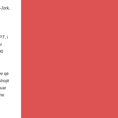
-Jork,
PT
, i
ar
100
ve që
shojë
tuar
dhe