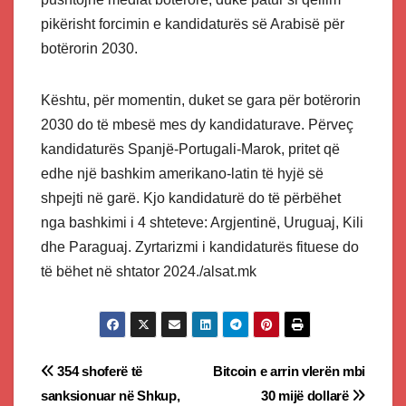
pikërisht forcimin e kandidaturës së Arabisë për
botërorin 2030.
Kështu, për momentin, duket se gara për botërorin
2030 do të mbesë mes dy kandidaturave. Përveç
kandidaturës Spanjë-Portugali-Marok, pritet që
edhe një bashkim amerikano-latin të hyjë së
shpejti në garë. Kjo kandidaturë do të përbëhet
nga bashkimi i 4 shteteve: Argjentinë, Uruguaj, Kili
dhe Paraguaj. Zyrtarizmi i kandidaturës fituese do
të bëhet në shtator 2024./alsat.mk
Post
354 shoferë të
Bitcoin e arrin vlerën mbi
sanksionuar në Shkup,
30 mijë dollarë