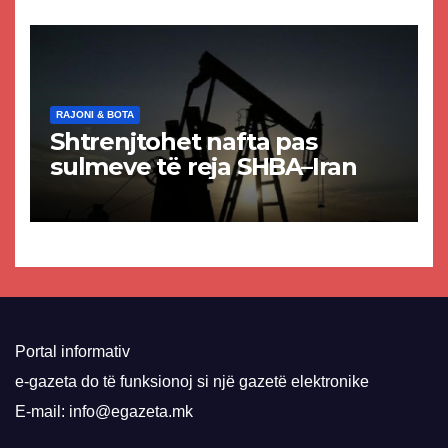
VMRO-DPMNE-së
RAJONI & BOTA
Shtrenjtohet nafta pas
sulmeve të reja SHBA–Iran
Portal informativ
e-gazeta do të funksionoj si një gazetë elektronike
E-mail: info@egazeta.mk