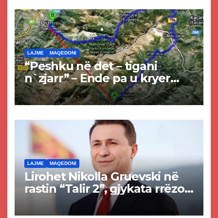
LAJME
MAQEDONI
“Peshku në det – tigani
n`zjarr” – Ende pa u kryer
projekti i tunelit, komuna e
Tetovës nis punimet për
rrugën Tetovë – Prizren
LAJME
MAQEDONI
Lirohet Nikolla Gruevski në
rastin “Talir 2”, gjykata rrëzon
akuzat për ndërtimin e
paligjshëm të selisë së