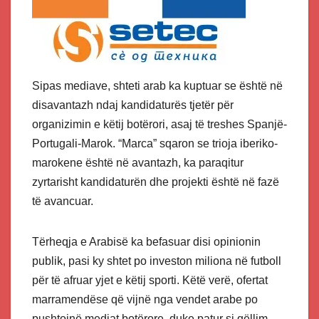
Sipas mediave, shteti arab ka kuptuar se është në
disavantazh ndaj kandidaturës tjetër për
organizimin e këtij botërori, asaj të treshes Spanjë-
Portugali-Marok. “Marca” sqaron se trioja iberiko-
marokene është në avantazh, ka paraqitur
zyrtarisht kandidaturën dhe projekti është në fazë
të avancuar.
Tërheqja e Arabisë ka befasuar disi opinionin
publik, pasi ky shtet po investon miliona në futboll
për të afruar yjet e këtij sporti. Këtë verë, ofertat
marramendëse që vijnë nga vendet arabe po
pushtojnë mediat botërore, duke patur si qëllim