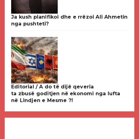
Ja kush planifikoi dhe e rrëzoi Ali Ahmetin
nga pushteti?
Editorial / A do të dijë qeveria
ta zbusë goditjen në ekonomi nga lufta
në Lindjen e Mesme ?!