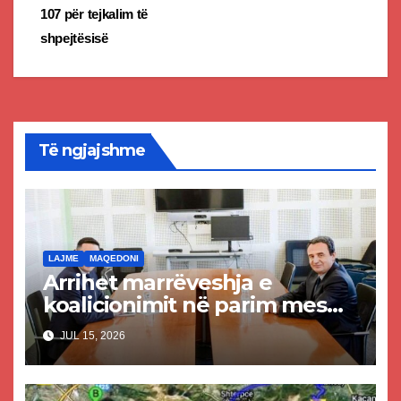
navigation
107 për tejkalim të
shpejtësisë
Të ngjajshme
LAJME
MAQEDONI
Arrihet marrëveshja e
koalicionimit në parim mes
Kurtit dhe Abdixhikut
JUL 15, 2026