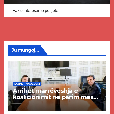
Fakte interesante për jetën!
Ju mungoj...
LAJME
MAQEDONI
Arrihet marrëveshja e
koalicionimit në parim mes
Kurtit dhe Abdixhikut