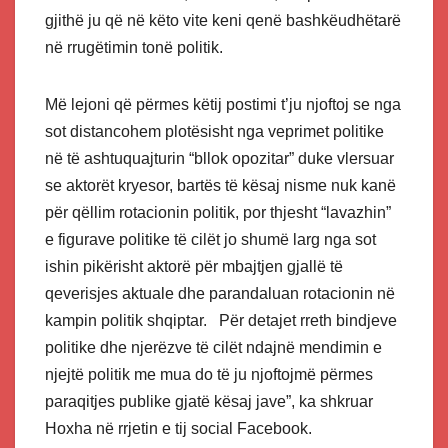
gjithë ju që në këto vite keni qenë bashkëudhëtarë
në rrugëtimin tonë politik.
Më lejoni që përmes këtij postimi t’ju njoftoj se nga
sot distancohem plotësisht nga veprimet politike
në të ashtuquajturin “bllok opozitar” duke vlersuar
se aktorët kryesor, bartës të kësaj nisme nuk kanë
për qëllim rotacionin politik, por thjesht “lavazhin”
e figurave politike të cilët jo shumë larg nga sot
ishin pikërisht aktorë për mbajtjen gjallë të
qeverisjes aktuale dhe parandaluan rotacionin në
kampin politik shqiptar. Për detajet rreth bindjeve
politike dhe njerëzve të cilët ndajnë mendimin e
njejtë politik me mua do të ju njoftojmë përmes
paraqitjes publike gjatë kësaj jave”, ka shkruar
Hoxha në rrjetin e tij social Facebook.