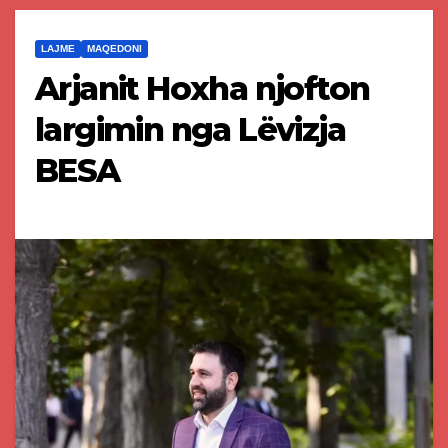
LAJME
MAQEDONI
Arjanit Hoxha njofton
largimin nga Lëvizja
BESA