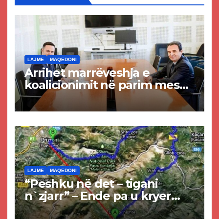
LAJME
MAQEDONI
Arrihet marrëveshja e
koalicionimit në parim mes
Kurtit dhe Abdixhikut
LAJME
MAQEDONI
“Peshku në det – tigani
n`zjarr” – Ende pa u kryer
projekti i tunelit, komuna e