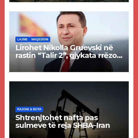
Tetovës nis punimet për
rrugën Tetovë – Prizren
LAJME
MAQEDONI
Lirohet Nikolla Gruevski në
rastin “Talir 2”, gjykata rrëzon
akuzat për ndërtimin e
paligjshëm të selisë së
VMRO-DPMNE-së
RAJONI & BOTA
Shtrenjtohet nafta pas
sulmeve të reja SHBA–Iran