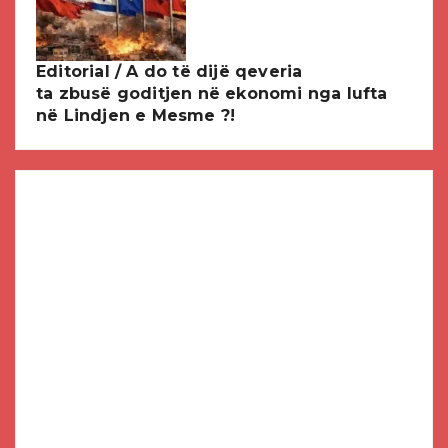
Editorial / A do të dijë qeveria
ta zbusë goditjen në ekonomi nga lufta
në Lindjen e Mesme ?!