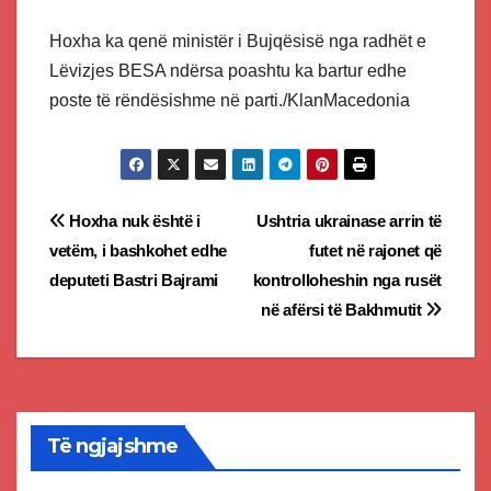
Hoxha ka qenë ministër i Bujqësisë nga radhët e
Lëvizjes BESA ndërsa poashtu ka bartur edhe
poste të rëndësishme në parti./KlanMacedonia
Post
Hoxha nuk është i
Ushtria ukrainase arrin të
vetëm, i bashkohet edhe
futet në rajonet që
navigation
deputeti Bastri Bajrami
kontrolloheshin nga rusët
në afërsi të Bakhmutit
Të ngjajshme