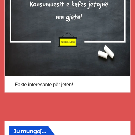
Fakte interesante për jetën!
Ju mungoj...