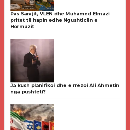
Pas Sarajit, VLEN dhe Muhamed Elmazi
pritet të hapin edhe Ngushticën e
Hormuzit
Ja kush planifikoi dhe e rrëzoi Ali Ahmetin
nga pushteti?