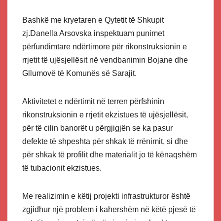
Bashkë me kryetaren e Qytetit të Shkupit
zj.Danella Arsovska inspektuam punimet
përfundimtare ndërtimore për rikonstruksionin e
rrjetit të ujësjellësit në vendbanimin Bojane dhe
Gllumovë të Komunës së Sarajit.
Aktivitetet e ndërtimit në terren përfshinin
rikonstruksionin e rrjetit ekzistues të ujësjellësit,
për të cilin banorët u përgjigjën se ka pasur
defekte të shpeshta për shkak të rrënimit, si dhe
për shkak të profilit dhe materialit jo të kënaqshëm
të tubacionit ekzistues.
Me realizimin e këtij projekti infrastrukturor është
zgjidhur një problem i kahershëm në këtë pjesë të