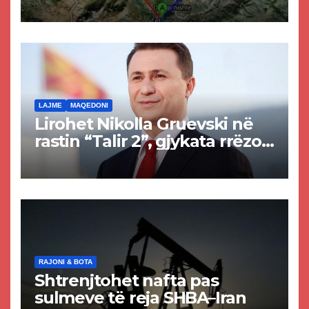
projekti i tunelit, komuna e
Tetovës nis punimet për
rrugën Tetovë – Prizren
LAJME
MAQEDONI
Lirohet Nikolla Gruevski në
rastin “Talir 2”, gjykata rrëzon
akuzat për ndërtimin e
paligjshëm të selisë së
VMRO-DPMNE-së
RAJONI & BOTA
Shtrenjtohet nafta pas
sulmeve të reja SHBA–Iran