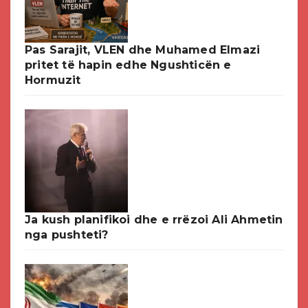
Pas Sarajit, VLEN dhe Muhamed Elmazi
pritet të hapin edhe Ngushticën e
Hormuzit
Ja kush planifikoi dhe e rrëzoi Ali Ahmetin
nga pushteti?