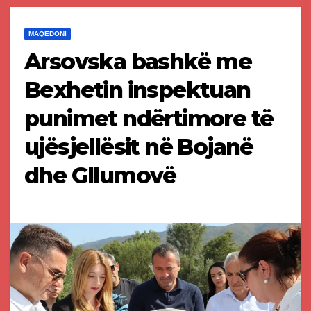
MAQEDONI
Arsovska bashkë me
Bexhetin inspektuan
punimet ndërtimore të
ujësjellësit në Bojanë
dhe Gllumovë