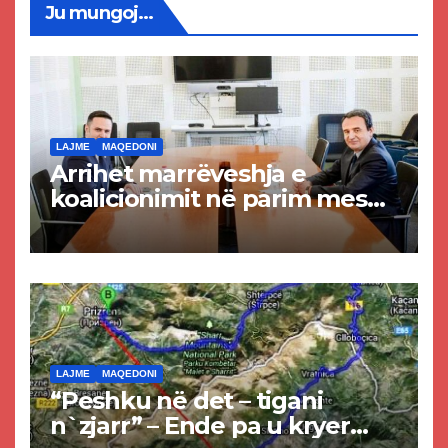
Ju mungoj...
LAJME
MAQEDONI
Arrihet marrëveshja e
koalicionimit në parim mes
Kurtit dhe Abdixhikut
LAJME
MAQEDONI
“Peshku në det – tigani
n`zjarr” – Ende pa u kryer