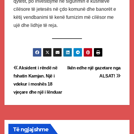
qytetit, po investojmë në sigurimin e kushteve
cilësore të jetesës në çdo komunë dhe banorët e
këtij vendbanimi të kenë furnizim më cilësor me
ujë dhe lidhje të reja.
Post
Aksident i rëndë në
Ikën edhe një gazetare nga
fshatin Kamjan. Një i
ALSAT!
navigation
vdekur i moshës 18
vjeçare dhe një i lënduar
Të ngjajshme