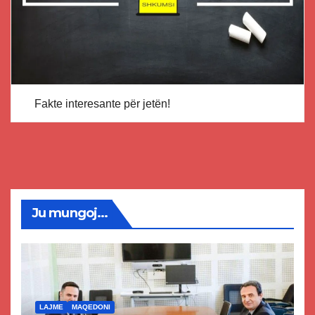
Fakte interesante për jetën!
Ju mungoj...
LAJME
MAQEDONI