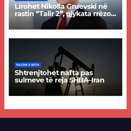
Lirohet Nikolla Gruevski në
rastin “Talir 2”, gjykata rrëzon
akuzat për ndërtimin e
paligjshëm të selisë së
VMRO-DPMNE-së
RAJONI & BOTA
Shtrenjtohet nafta pas
sulmeve të reja SHBA–Iran