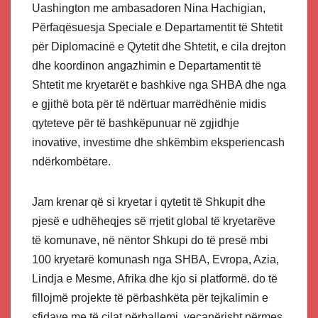
Uashington me ambasadoren Nina Hachigian,
Përfaqësuesja Speciale e Departamentit të Shtetit
për Diplomacinë e Qytetit dhe Shtetit, e cila drejton
dhe koordinon angazhimin e Departamentit të
Shtetit me kryetarët e bashkive nga SHBA dhe nga
e gjithë bota për të ndërtuar marrëdhënie midis
qyteteve për të bashkëpunuar në zgjidhje
inovative, investime dhe shkëmbim eksperiencash
ndërkombëtare.
Jam krenar që si kryetar i qytetit të Shkupit dhe
pjesë e udhëheqjes së rrjetit global të kryetarëve
të komunave, në nëntor Shkupi do të presë mbi
100 kryetarë komunash nga SHBA, Evropa, Azia,
Lindja e Mesme, Afrika dhe kjo si platformë. do të
fillojmë projekte të përbashkëta për tejkalimin e
sfidave me të cilat përballemi, veçanërisht përmes