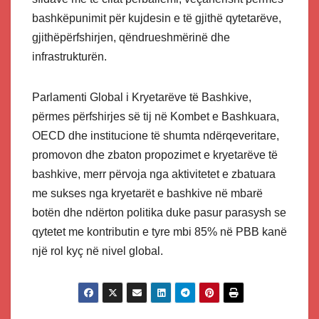
bashkëpunimit për kujdesin e të gjithë qytetarëve,
gjithëpërfshirjen, qëndrueshmërinë dhe
infrastrukturën.
Parlamenti Global i Kryetarëve të Bashkive,
përmes përfshirjes së tij në Kombet e Bashkuara,
OECD dhe institucione të shumta ndërqeveritare,
promovon dhe zbaton propozimet e kryetarëve të
bashkive, merr përvoja nga aktivitetet e zbatuara
me sukses nga kryetarët e bashkive në mbarë
botën dhe ndërton politika duke pasur parasysh se
qytetet me kontributin e tyre mbi 85% në PBB kanë
një rol kyç në nivel global.