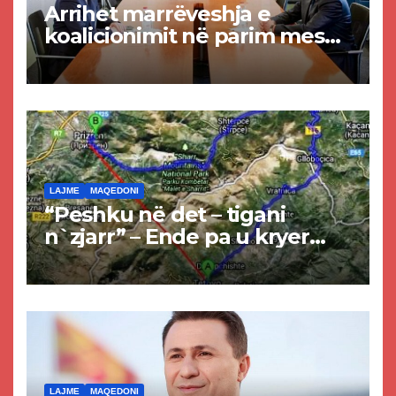
Arrihet marrëveshja e
koalicionimit në parim mes
Kurtit dhe Abdixhikut
LAJME
MAQEDONI
“Peshku në det – tigani
n`zjarr” – Ende pa u kryer
projekti i tunelit, komuna e
Tetovës nis punimet për
rrugën Tetovë – Prizren
LAJME
MAQEDONI