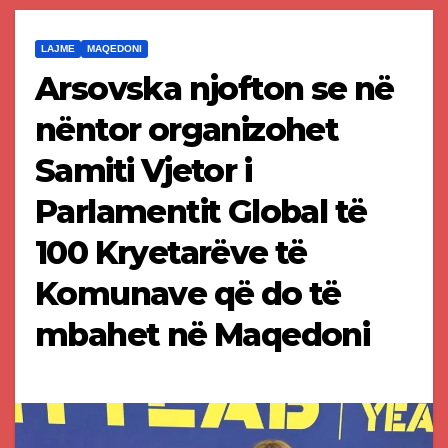
LAJME
MAQEDONI
Arsovska njofton se në
nëntor organizohet
Samiti Vjetor i
Parlamentit Global të
100 Kryetarëve të
Komunave që do të
mbahet në Maqedoni