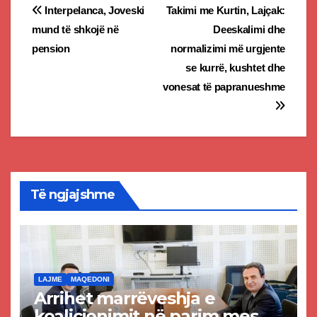
Post
Interpelanca, Joveski
Takimi me Kurtin, Lajçak:
mund të shkojë në
Deeskalimi dhe
navigation
pension
normalizimi më urgjente
se kurrë, kushtet dhe
vonesat të papranueshme
Të ngjajshme
LAJME
MAQEDONI
Arrihet marrëveshja e
koalicionimit në parim mes