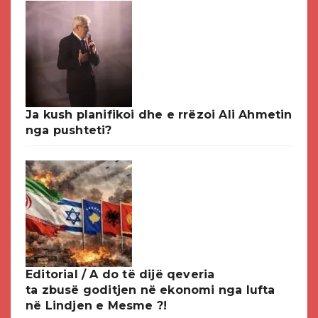
Ja kush planifikoi dhe e rrëzoi Ali Ahmetin
nga pushteti?
Editorial / A do të dijë qeveria
ta zbusë goditjen në ekonomi nga lufta
në Lindjen e Mesme ?!