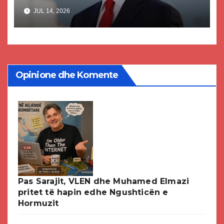
akuzat për ndërtimin e
JUL 14, 2026
paligjshëm të selisë së VMRO-
DPMNE-së
Opinione dhe Komente
Pas Sarajit, VLEN dhe Muhamed Elmazi
pritet të hapin edhe Ngushticën e
Hormuzit