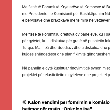
Me ftesë të Forumit të Kryetarëve të Kombeve të 
me Presidenten e Komisionit për Bashkëpunim Ndë
e përvojave dhe praktikave më të mira në vetqeveri
Me ftesë të Forumit iu drejtova dy paneleve, ku i p
për qytetet, ku u diskutua për gratë në pushtetin l
Turqia, Mali i Zi dhe Suedia. , dhe u diskutua dh
kujdes shëndetësor dhe planifikim të qëndrueshë
Në panelin e dytë kushtuar rinovimit që synon mj
projektet për elasticitetin e qyteteve dhe projektet
Post
Kalon vendimi për formimin e komisio
hetimor për rastin “Onkologjisë”