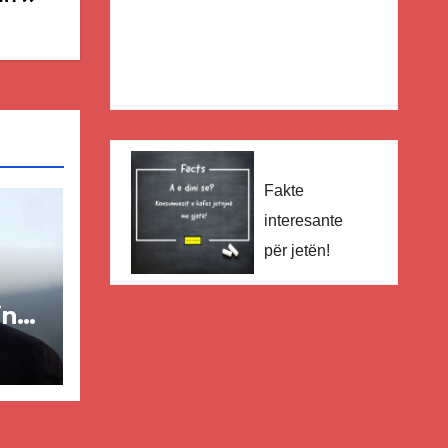
Fakte
interesante
për jetën!
in
ër
lisë
E-