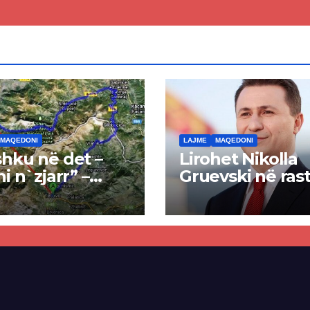
ren
së
MAQEDONI
LAJME
MAQEDONI
hku në det –
Lirohet Nikolla
ni n`zjarr” –
Gruevski në rast
 pa u kryer
“Talir 2”, gjykat
kti i tunelit,
rrëzon akuzat p
una e Tetovës
ndërtimin e
punimet për
paligjshëm të se
ën Tetovë –
së VMRO-DPMN
ren