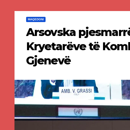
MAQEDONI
Arsovska pjesmarr
Kryetarëve të Kom
Gjenevë