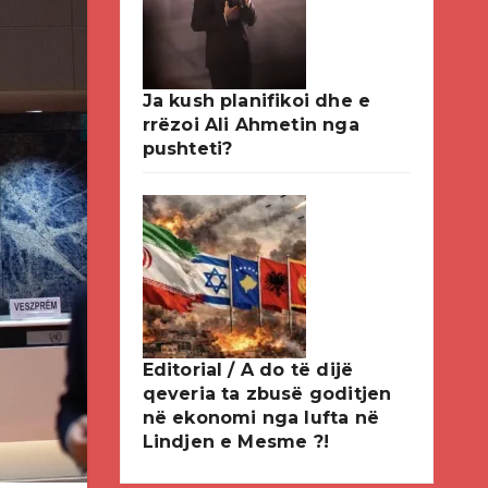
Ja kush planifikoi dhe e
rrëzoi Ali Ahmetin nga
pushteti?
Editorial / A do të dijë
qeveria ta zbusë goditjen
në ekonomi nga lufta në
Lindjen e Mesme ?!