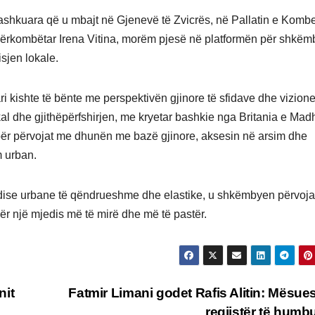
Bashkuara që u mbajt në Gjenevë të Zvicrës, në Pallatin e Komb
rkombëtar Irena Vitina, morëm pjesë në platformën për shkëm
sjen lokale.
ari kishte të bënte me perspektivën gjinore të sfidave dhe vizion
okal dhe gjithëpërfshirjen, me kryetar bashkie nga Britania e Mad
e për përvojat me dhunën me bazë gjinore, aksesin në arsim dhe
m urban.
edise urbane të qëndrueshme dhe elastike, u shkëmbyen përvoj
 për një mjedis më të mirë dhe më të pastër.
nit
Fatmir Limani godet Rafis Alitin: Mësue
regjistër të humb