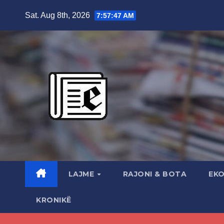
Skip
Sat. Aug 8th, 2026
7:57:48 AM
to
content
LAJME
RAJONI & BOTA
EK
KRONIKË