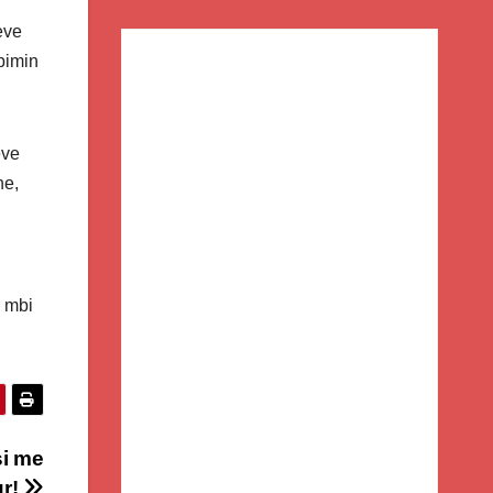
eve
bimin
eve
he,
a mbi
si me
ur!