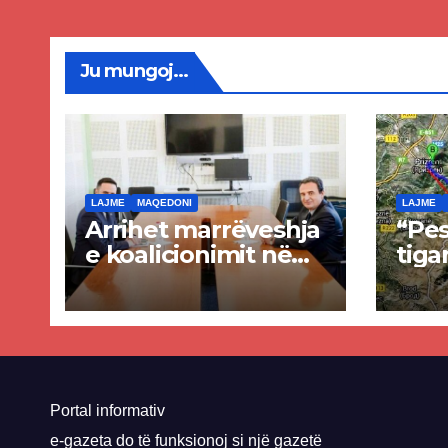
Priz
Ju mungoj...
LAJME
MAQEDONI
LAJME
Arrihet marrëveshja
“Pes
e koalicionimit në
tiga
parim mes Kurtit
Ende
dhe Abdixhikut
proje
kom
nis 
rrug
Priz
Portal informativ
e-gazeta do të funksionoj si një gazetë