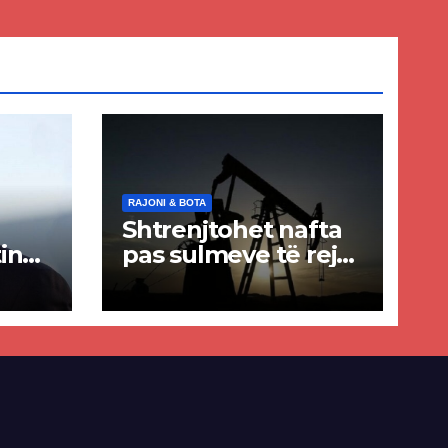
RAJONI & BOTA
Shtrenjtohet nafta
in
pas sulmeve të reja
a
SHBA–Iran
ër
lisë
E-së