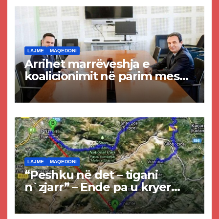
LAJME
MAQEDONI
Arrihet marrëveshja e
koalicionimit në parim mes
Kurtit dhe Abdixhikut
LAJME
MAQEDONI
“Peshku në det – tigani
n`zjarr” – Ende pa u kryer
projekti i tunelit, komuna e
Tetovës nis punimet për