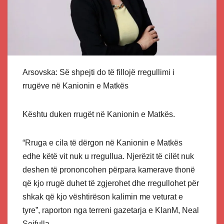
Arsovska: Së shpejti do të fillojë rregullimi i
rrugëve në Kanionin e Matkës
Kështu duken rrugët në Kanionin e Matkës.
“Rruga e cila të dërgon në Kanionin e Matkës
edhe këtë vit nuk u rregullua. Njerëzit të cilët nuk
deshen të prononcohen përpara kamerave thonë
që kjo rrugë duhet të zgjerohet dhe rregullohet për
shkak që kjo vështirëson kalimin me veturat e
tyre”, raporton nga terreni gazetarja e KlanM, Neal
Sejfulla.