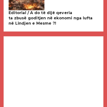
Editorial / A do të dijë qeveria
ta zbusë goditjen në ekonomi nga lufta
në Lindjen e Mesme ?!