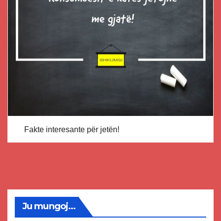
Fakte interesante për jetën!
Ju mungoj...