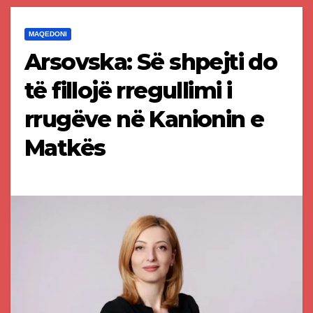
MAQEDONI
Arsovska: Së shpejti do
të fillojë rregullimi i
rrugëve në Kanionin e
Matkës