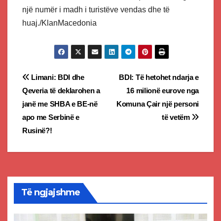
një numër i madh i turistëve vendas dhe të
huaj./KlanMacedonia
Post
Limani: BDI dhe
BDI: Të hetohet ndarja e
Qeveria të deklarohen a
16 milionë eurove nga
navigation
janë me SHBA e BE-në
Komuna Çair një personi
apo me Serbinë e
të vetëm
Rusinë?!
Të ngjajshme