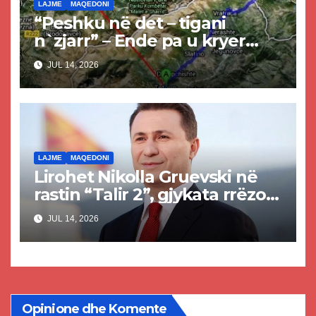
LAJME
MAQEDONI
“Peshku në det – tigani
n`zjarr” – Ende pa u kryer
projekti i tunelit, komuna e
JUL 14, 2026
Tetovës nis punimet për
rrugën Tetovë – Prizren
LAJME
MAQEDONI
Lirohet Nikolla Gruevski në
rastin “Talir 2”, gjykata rrëzon
akuzat për ndërtimin e
JUL 14, 2026
paligjshëm të selisë së VMRO-
DPMNE-së
Opinione dhe Komente