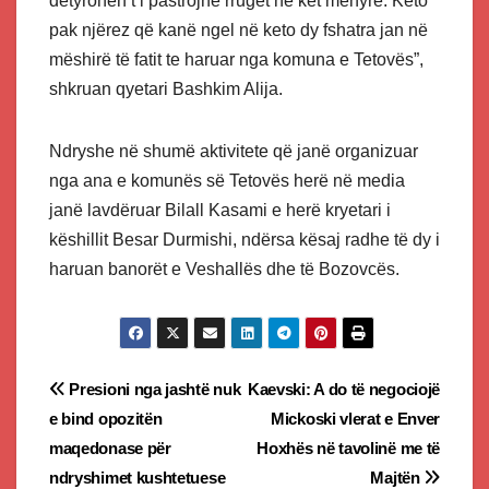
detyrohen t’i pastrojnë rrugët në ket menyrë. Këto
pak njërez që kanë ngel në keto dy fshatra jan në
mëshirë të fatit te haruar nga komuna e Tetovës”,
shkruan qyetari Bashkim Alija.
Ndryshe në shumë aktivitete që janë organizuar
nga ana e komunës së Tetovës herë në media
janë lavdëruar Bilall Kasami e herë kryetari i
këshillit Besar Durmishi, ndërsa kësaj radhe të dy i
haruan banorët e Veshallës dhe të Bozovcës.
Post
Presioni nga jashtë nuk
Kaevski: A do të negociojë
e bind opozitën
Mickoski vlerat e Enver
navigation
maqedonase për
Hoxhës në tavolinë me të
ndryshimet kushtetuese
Majtën