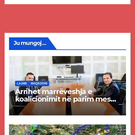
Ju mungoj...
LAJME
MAQEDONI
Arrihet marrëveshja e
koalicionimit në parim mes
Kurtit dhe Abdixhikut