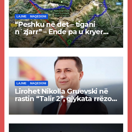
LAJME
MAQEDONI
“Peshku në det – tigani
n`zjarr” – Ende pa u kryer
projekti i tunelit, komuna e
Tetovës nis punimet për
rrugën Tetovë – Prizren
LAJME
MAQEDONI
Lirohet Nikolla Gruevski në
rastin “Talir 2”, gjykata rrëzon
akuzat për ndërtimin e
paligjshëm të selisë së
VMRO-DPMNE-së