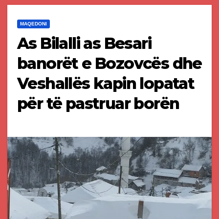
MAQEDONI
As Bilalli as Besari
banorët e Bozovcës dhe
Veshallës kapin lopatat
për të pastruar borën