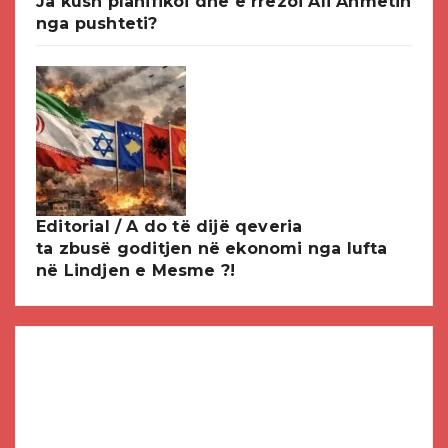
Ja kush planifikoi dhe e rrëzoi Ali Ahmetin
nga pushteti?
Editorial / A do të dijë qeveria
ta zbusë goditjen në ekonomi nga lufta
në Lindjen e Mesme ?!