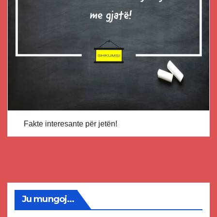
Fakte interesante për jetën!
Ju mungoj...