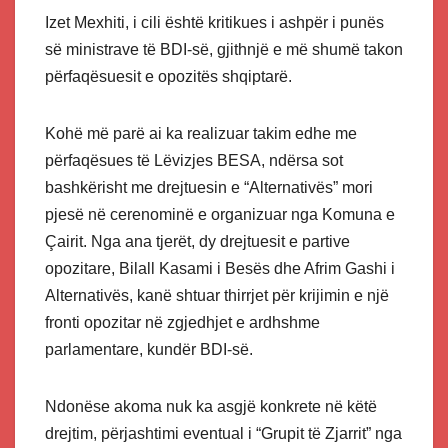
Izet Mexhiti, i cili është kritikues i ashpër i punës
së ministrave të BDI-së, gjithnjë e më shumë takon
përfaqësuesit e opozitës shqiptarë.
Kohë më parë ai ka realizuar takim edhe me
përfaqësues të Lëvizjes BESA, ndërsa sot
bashkërisht me drejtuesin e “Alternativës” mori
pjesë në cerenominë e organizuar nga Komuna e
Çairit. Nga ana tjerët, dy drejtuesit e partive
opozitare, Bilall Kasami i Besës dhe Afrim Gashi i
Alternativës, kanë shtuar thirrjet për krijimin e një
fronti opozitar në zgjedhjet e ardhshme
parlamentare, kundër BDI-së.
Ndonëse akoma nuk ka asgjë konkrete në këtë
drejtim, përjashtimi eventual i “Grupit të Zjarrit” nga