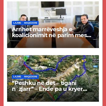
LAJME
MAQEDONI
Arrihet marrëveshja e
koalicionimit në parim mes
Kurtit dhe Abdixhikut
LAJME
MAQEDONI
“Peshku në det – tigani
n`zjarr” – Ende pa u kryer
projekti i tunelit, komuna e
Tetovës nis punimet për