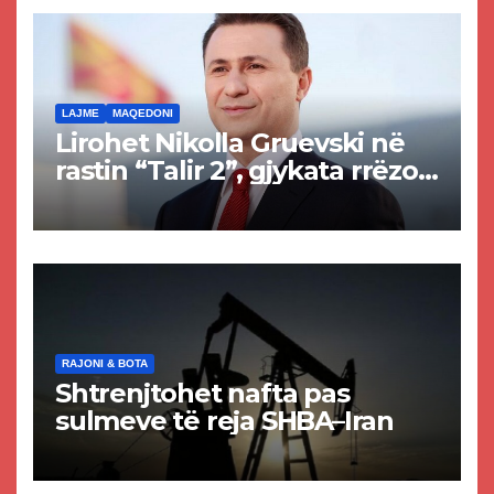
rrugën Tetovë – Prizren
LAJME
MAQEDONI
Lirohet Nikolla Gruevski në
rastin “Talir 2”, gjykata rrëzon
akuzat për ndërtimin e
paligjshëm të selisë së
VMRO-DPMNE-së
RAJONI & BOTA
Shtrenjtohet nafta pas
sulmeve të reja SHBA–Iran