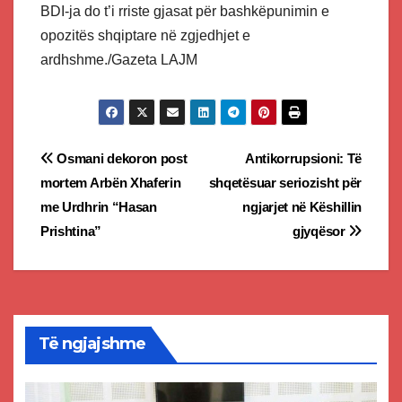
BDI-ja do t’i rriste gjasat për bashkëpunimin e
opozitës shqiptare në zgjedhjet e
ardhshme./Gazeta LAJM
Post
Osmani dekoron post
Antikorrupsioni: Të
mortem Arbën Xhaferin
shqetësuar seriozisht për
navigation
me Urdhrin “Hasan
ngjarjet në Këshillin
Prishtina”
gjyqësor
Të ngjajshme