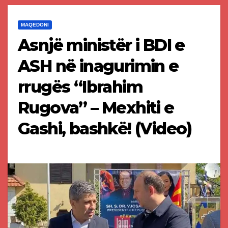
MAQEDONI
Asnjë ministër i BDI e
ASH në inagurimin e
rrugës “Ibrahim
Rugova” – Mexhiti e
Gashi, bashkë! (Video)