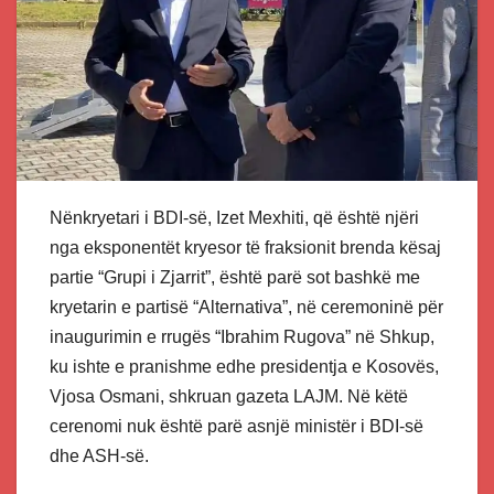
Nënkryetari i BDI-së, Izet Mexhiti, që është njëri
nga eksponentët kryesor të fraksionit brenda kësaj
partie “Grupi i Zjarrit”, është parë sot bashkë me
kryetarin e partisë “Alternativa”, në ceremoninë për
inaugurimin e rrugës “Ibrahim Rugova” në Shkup,
ku ishte e pranishme edhe presidentja e Kosovës,
Vjosa Osmani, shkruan gazeta LAJM. Në këtë
cerenomi nuk është parë asnjë ministër i BDI-së
dhe ASH-së.