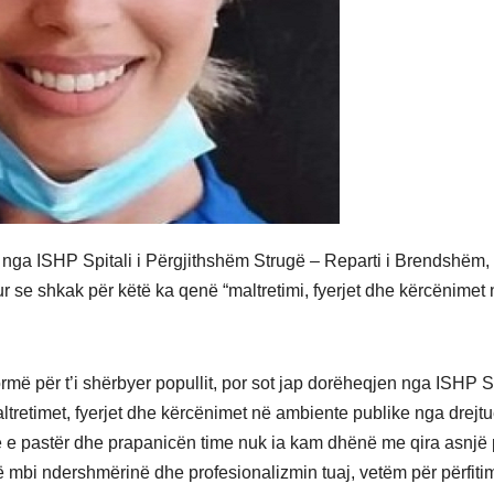
nga ISHP Spitali i Përgjithshëm Strugë – Reparti i Brendshëm,
ur se shkak për këtë ka qenë “maltretimi, fyerjet dhe kërcënimet
ë për t’i shërbyer popullit, por sot jap dorëheqjen nga ISHP Sp
ltretimet, fyerjet dhe kërcënimet në ambiente publike nga drejt
htë e pastër dhe prapanicën time nuk ia kam dhënë me qira asnjë 
 mbi ndershmërinë dhe profesionalizmin tuaj, vetëm për përfiti