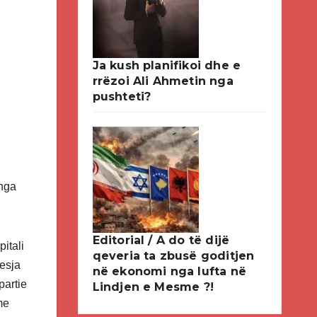
Ja kush planifikoi dhe e
rrëzoi Ali Ahmetin nga
pushteti?
 nga
Editorial / A do të dijë
itali
qeveria ta zbusë goditjen
uesja
në ekonomi nga lufta në
partie
Lindjen e Mesme ?!
me