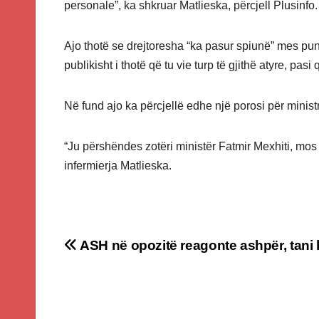
personale”, ka shkruar Matlieska, përcjell Plusinfo.
Ajo thotë se drejtoresha “ka pasur spiunë” mes pu
publikisht i thotë që tu vie turp të gjithë atyre, pa
Në fund ajo ka përcjellë edhe një porosi për ministr
“Ju përshëndes zotëri ministër Fatmir Mexhiti, mos u
infermierja Matlieska.
Post
ASH në opozitë reagonte ashpër, tani 
navigation