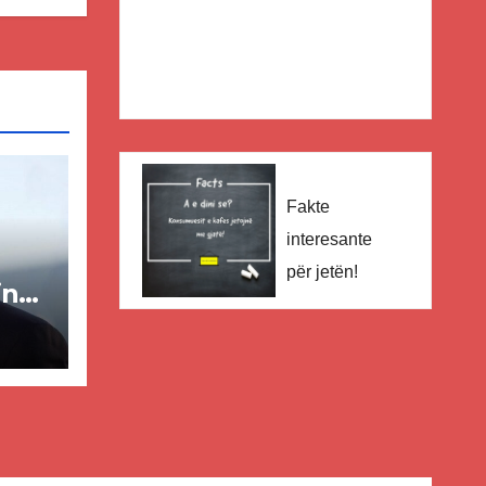
Fakte
interesante
për jetën!
in
ër
lisë
E-