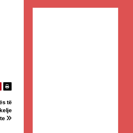
ës të
kelje
ete