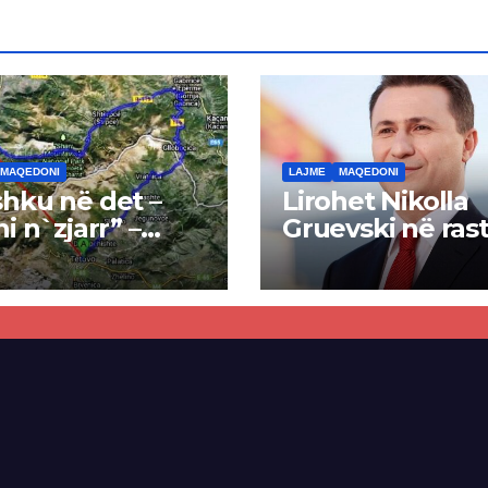
MAQEDONI
LAJME
MAQEDONI
hku në det –
Lirohet Nikolla
ni n`zjarr” –
Gruevski në rast
 pa u kryer
“Talir 2”, gjykat
kti i tunelit,
rrëzon akuzat p
una e Tetovës
ndërtimin e
punimet për
paligjshëm të se
ën Tetovë –
së VMRO-DPMN
ren