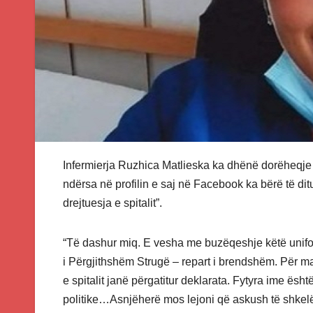
Infermierja Ruzhica Matlieska ka dhënë dorëheqje 
ndërsa në profilin e saj në Facebook ka bërë të dit
drejtuesja e spitalit”.
“Të dashur miq. E vesha me buzëqeshje këtë uniform
i Përgjithshëm Strugë – repart i brendshëm. Për ma
e spitalit janë përgatitur deklarata. Fytyra ime ës
politike…Asnjëherë mos lejoni që askush të shkelë