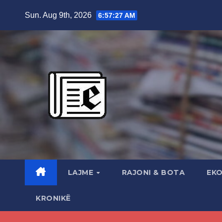
Skip
Sun. Aug 9th, 2026
6:57:29 AM
to
content
LAJME
RAJONI & BOTA
EK
KRONIKË