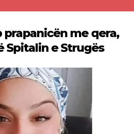
ap prapanicën me qera,
ë Spitalin e Strugës