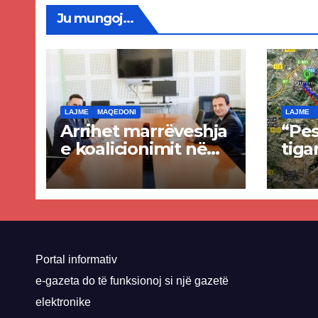
Ju mungoj...
LAJME
MAQEDONI
LAJME
Arrihet marrëveshja
“Pes
e koalicionimit në
tiga
parim mes Kurtit
Ende
dhe Abdixhikut
proje
kom
nis 
rrug
Priz
Portal informativ
e-gazeta do të funksionoj si një gazetë
elektronike