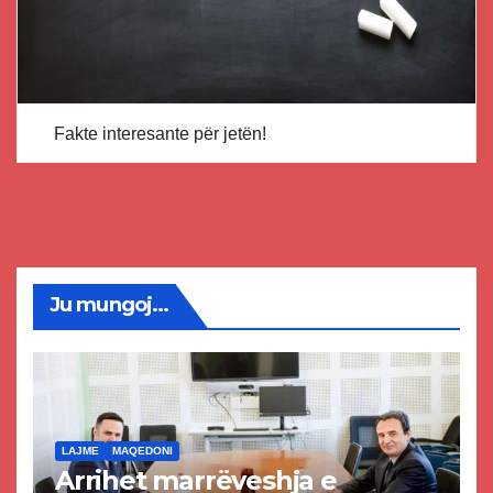
Fakte interesante për jetën!
Ju mungoj...
LAJME
MAQEDONI
Arrihet marrëveshja e