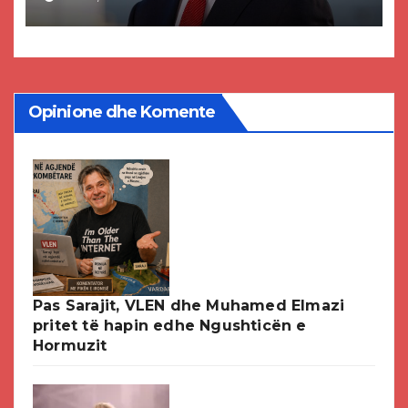
paligjshëm të selisë së VMRO-
DPMNE-së
Opinione dhe Komente
Pas Sarajit, VLEN dhe Muhamed Elmazi
pritet të hapin edhe Ngushticën e
Hormuzit