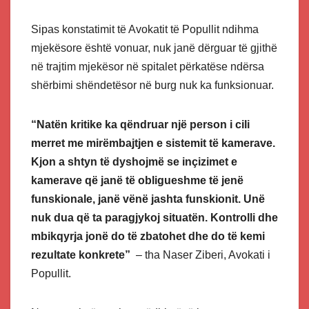
Sipas konstatimit të Avokatit të Popullit ndihma
mjekësore është vonuar, nuk janë dërguar të gjithë
në trajtim mjekësor në spitalet përkatëse ndërsa
shërbimi shëndetësor në burg nuk ka funksionuar.
“Natën kritike ka qëndruar një person i cili
merret me mirëmbajtjen e sistemit të kamerave.
Kjon a shtyn të dyshojmë se inçizimet e
kamerave që janë të obligueshme të jenë
funskionale, janë vënë jashta funskionit. Unë
nuk dua që ta paragjykoj situatën. Kontrolli dhe
mbikqyrja jonë do të zbatohet dhe do të kemi
rezultate konkrete”
– tha Naser Ziberi, Avokati i
Popullit.