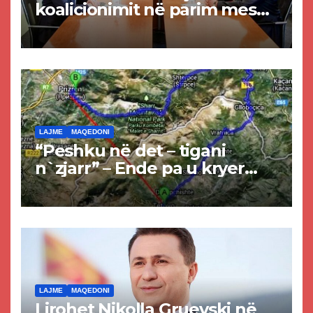
koalicionimit në parim mes
Kurtit dhe Abdixhikut
LAJME
MAQEDONI
“Peshku në det – tigani
n`zjarr” – Ende pa u kryer
projekti i tunelit, komuna e
Tetovës nis punimet për
rrugën Tetovë – Prizren
LAJME
MAQEDONI
Lirohet Nikolla Gruevski në