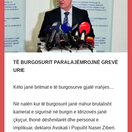
TË BURGOSURIT PARALAJËMROJNË GREVË
URIE
Këto janë britmat e të burgosurve gjatë rrahjes…
Në natën kur të burgosurit janë rrahur brutalisht
kamerat e sigurisë në burgin e Idrizovës janë
çkyçur, thonë dëshmitarët dhe personat e
implikuar, deklaroi Avokati i Popullit Naser Ziberi.