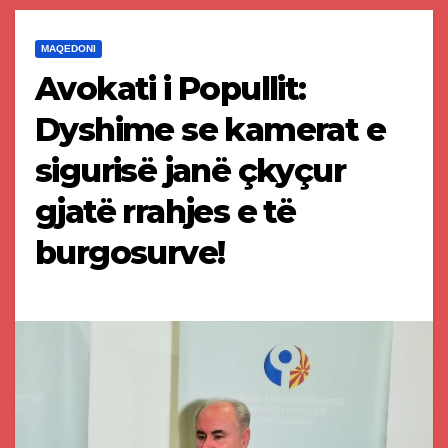
MAQEDONI
Avokati i Popullit:
Dyshime se kamerat e
sigurisë janë çkyçur
gjatë rrahjes e të
burgosurve!