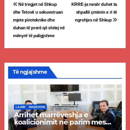
Post
Në tregjet në Shkup
KRRE-ja nesër duhet ta
dhe Tetovë u sekuestruan
shpallë çmimin e ri të
navigation
mjete piroteknike dhe
ngrohjes në Shkup
duhan të prerë që shitej në
mënyrë të paligjshme
Të ngjajshme
LAJME
MAQEDONI
Arrihet marrëveshja e
koalicionimit në parim mes
Kurtit dhe Abdixhikut