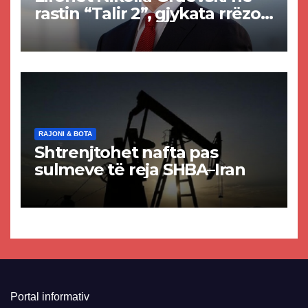
rastin “Talir 2”, gjykata rrëzon
akuzat për ndërtimin e
paligjshëm të selisë së
VMRO-DPMNE-së
RAJONI & BOTA
Shtrenjtohet nafta pas
sulmeve të reja SHBA–Iran
Portal informativ