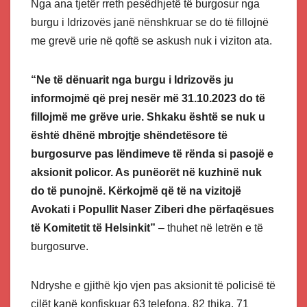
Nga ana tjetër rreth pesëdhjetë të burgosur nga
burgu i Idrizovës janë nënshkruar se do të fillojnë
me grevë urie në qoftë se askush nuk i viziton ata.
“Ne të dënuarit nga burgu i Idrizovës ju
informojmë që prej nesër më 31.10.2023 do të
fillojmë me grëve urie. Shkaku është se nuk u
është dhënë mbrojtje shëndetësore të
burgosurve pas lëndimeve të rënda si pasojë e
aksionit policor. As punëorët në kuzhinë nuk
do të punojnë. Kërkojmë që të na vizitojë
Avokati i Popullit Naser Ziberi dhe përfaqësues
të Komitetit të Helsinkit”
– thuhet në letrën e të
burgosurve.
Ndryshe e gjithë kjo vjen pas aksionit të policisë të
cilët kanë konfiskuar 63 telefona, 82 thika, 71