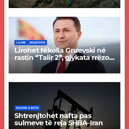
Tetovës nis punimet për
rrugën Tetovë – Prizren
LAJME
MAQEDONI
Lirohet Nikolla Gruevski në
rastin “Talir 2”, gjykata rrëzon
akuzat për ndërtimin e
paligjshëm të selisë së
VMRO-DPMNE-së
RAJONI & BOTA
Shtrenjtohet nafta pas
sulmeve të reja SHBA–Iran