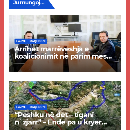
Ju mungoj...
LAJME
MAQEDONI
Arrihet marrëveshja e
koalicionimit në parim mes
Kurtit dhe Abdixhikut
LAJME
MAQEDONI
“Peshku në det – tigani
n`zjarr” – Ende pa u kryer
projekti i tunelit, komuna e