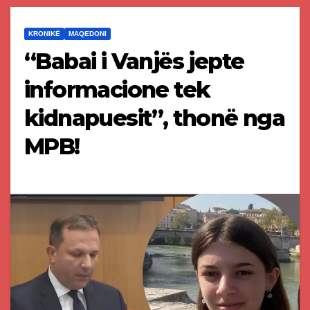
KRONIKË
MAQEDONI
“Babai i Vanjës jepte
informacione tek
kidnapuesit”, thonë nga
MPB!