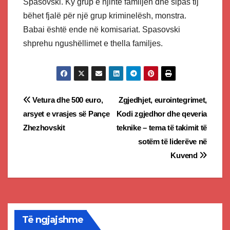
Spasovski. Ky grup e njihte familjen dhe sipas tij
bëhet fjalë për një grup kriminelësh, monstra.
Babai është ende në komisariat. Spasovski
shprehu ngushëllimet e thella familjes.
Post
Vetura dhe 500 euro,
Zgjedhjet, eurointegrimet,
arsyet e vrasjes së Pançe
Kodi zgjedhor dhe qeveria
navigation
Zhezhovskit
teknike – tema të takimit të
sotëm të liderëve në
Kuvend
Të ngjajshme