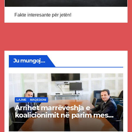
Fakte interesante për jetën!
Ju mungoj...
LAJME
MAQEDONI
Arrihet marrëveshja e
koalicionimit në parim mes
Kurtit dhe Abdixhikut