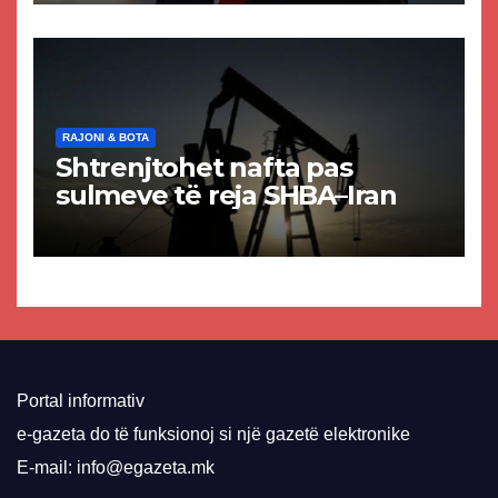
VMRO-DPMNE-së
RAJONI & BOTA
Shtrenjtohet nafta pas
sulmeve të reja SHBA–Iran
Portal informativ
e-gazeta do të funksionoj si një gazetë elektronike
E-mail: info@egazeta.mk