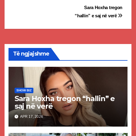
Post
Sara Hoxha tregon
“hallin” e saj në verë
navigation
Të ngjajshme
SHOW BIZ
Sara Hoxha tregon “hallin” e
saj në verë
APR 17, 2026