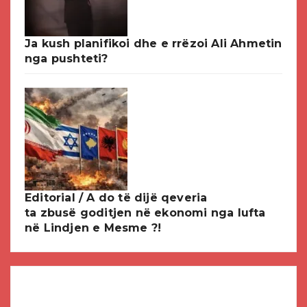
Ja kush planifikoi dhe e rrëzoi Ali Ahmetin
nga pushteti?
Editorial / A do të dijë qeveria
ta zbusë goditjen në ekonomi nga lufta
në Lindjen e Mesme ?!