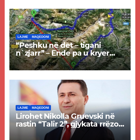
LAJME
MAQEDONI
“Peshku në det – tigani
n`zjarr” – Ende pa u kryer
projekti i tunelit, komuna e
Tetovës nis punimet për
rrugën Tetovë – Prizren
LAJME
MAQEDONI
Lirohet Nikolla Gruevski në
rastin “Talir 2”, gjykata rrëzon
akuzat për ndërtimin e
paligjshëm të selisë së