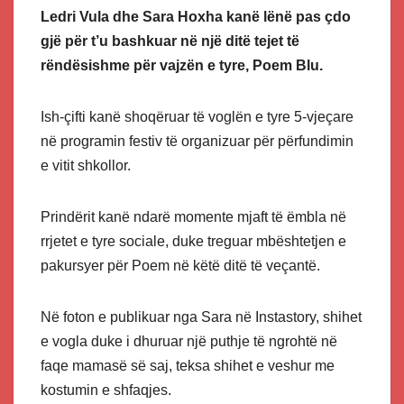
Ledri Vula dhe Sara Hoxha kanë lënë pas çdo
gjë për t’u bashkuar në një ditë tejet të
rëndësishme për vajzën e tyre, Poem Blu.
Ish-çifti kanë shoqëruar të voglën e tyre 5-vjeçare
në programin festiv të organizuar për përfundimin
e vitit shkollor.
Prindërit kanë ndarë momente mjaft të ëmbla në
rrjetet e tyre sociale, duke treguar mbështetjen e
pakursyer për Poem në këtë ditë të veçantë.
Në foton e publikuar nga Sara në Instastory, shihet
e vogla duke i dhuruar një puthje të ngrohtë në
faqe mamasë së saj, teksa shihet e veshur me
kostumin e shfaqjes.