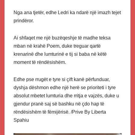
Nga ana tjetër, edhe Ledri ka ndarë një imazh tejet
prindëror.
Ai shfaqet me një buzëqeshje të madhe teksa
mban në krahë Poem, duke treguar qartë
krenarinë dhe lumturinë e tij si baba në këtë
moment të rëndësishëm.
Edhe pse rrugët e tyre si çift kanë përfunduar,
dyshja dëshmon edhe një herë se prioriteti i tyre
absolut mbetet lumturia dhe rritja e vajzës, duke u
gjendur pranë saj së bashku në çdo hap të
rëndësishëm të fëmijërisë. /Prive By Liberta
Spahiu