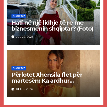
SHOW BIZ
Hati në një lidhje të re me
biznesmenin shqiptar? (Foto)
JUL 22, 2025
SHOW BIZ
Përlotet Xhensila flet për
martesën: Ka ardhur
momenti ta them, martesa
DEC 3, 2024
përfundoi para se sytë e mi të
shihnin atë që panë (VIDEO)