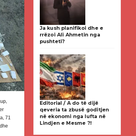
Ja kush planifikoi dhe e
rrëzoi Ali Ahmetin nga
pushteti?
kup,
Editorial / A do të dijë
er
qeveria ta zbusë goditjen
në ekonomi nga lufta në
ba, 71
Lindjen e Mesme ?!
 dhe