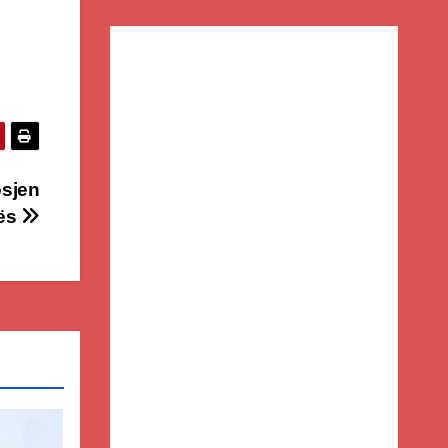
osjen
zës