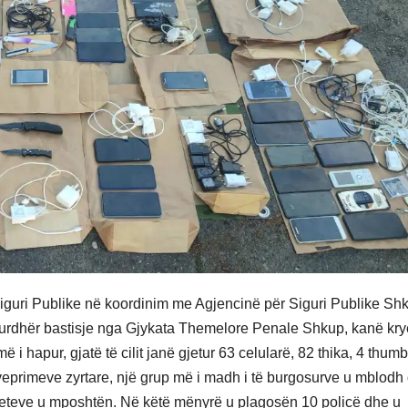
Siguri Publike në koordinim me Agjencinë për Siguri Publike Sh
 urdhër bastisje nga Gjykata Themelore Penale Shkup, kanë kry
 i hapur, gjatë të cilit janë gjetur 63 celularë, 82 thika, 4 thum
 veprimeve zyrtare, një grup më i madh i të burgosurve u mblodh
iteteve u mposhtën. Në këtë mënyrë u plagosën 10 policë dhe u