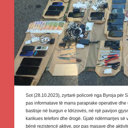
Sot (28.10.2023), zyrtarë policorë nga Byroja për 
pas informatave të marra paraprake operative dhe
bastisje në burgun e Idrizovës, në një pavijon gjysmë
karikues telefoni dhe drogë. Gjatë ndërmarrjes së
bënë rezistencë aktive, por pas masave dhe aktiv