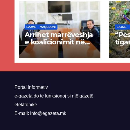
LAJME
MAQEDONI
LAJME
Arrihet marrëveshja
“Pes
e koalicionimit në
tiga
parim mes Kurtit
Ende
dhe Abdixhikut
proje
kom
nis 
rrug
Priz
Portal informativ
e-gazeta do të funksionoj si një gazetë
elektronike
E-mail: info@egazeta.mk