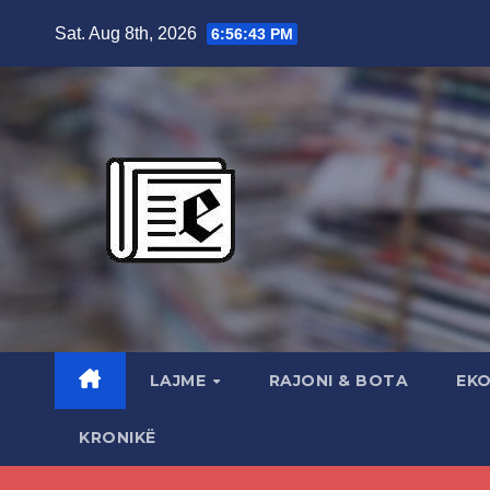
Skip
Sat. Aug 8th, 2026
6:56:44 PM
to
content
LAJME
RAJONI & BOTA
EK
KRONIKË