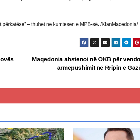
sat përkatëse” – thuhet në kumtesën e MPB-së. /KlanMacedonia/
zovës
Maqedonia abstenoi në OKB për vend
armëpushimit në Rripin e Ga