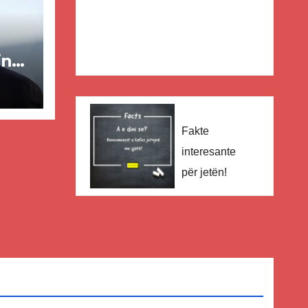
in
ër
lisë
Fakte
E-
interesante
për jetën!