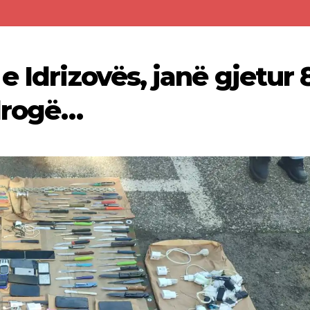
e Idrizovës, janë gjetur 
 drogë…