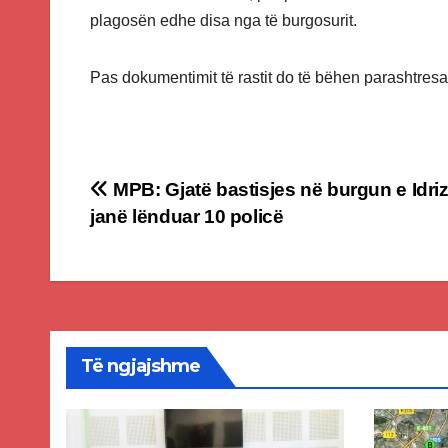
plagosën edhe disa nga të burgosurit.
Pas dokumentimit të rastit do të bëhen parashtre
Post
MPB: Gjatë bastisjes në burgun e Idri
janë lënduar 10 policë
navigation
Të ngjajshme