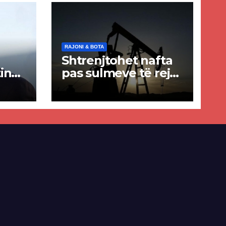
RAJONI & BOTA
Shtrenjtohet nafta
in
pas sulmeve të reja
a
SHBA–Iran
ër
lisë
E-së