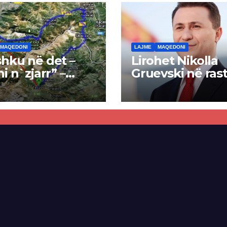
MAQEDONI
LAJME
MAQEDONI
hku në det –
Lirohet Nikolla
ni n`zjarr” –
Gruevski në rast
 pa u kryer
“Talir 2”, gjykat
kti i tunelit,
rrëzon akuzat p
una e Tetovës
ndërtimin e
punimet për
paligjshëm të se
ën Tetovë –
së VMRO-DPMN
ren