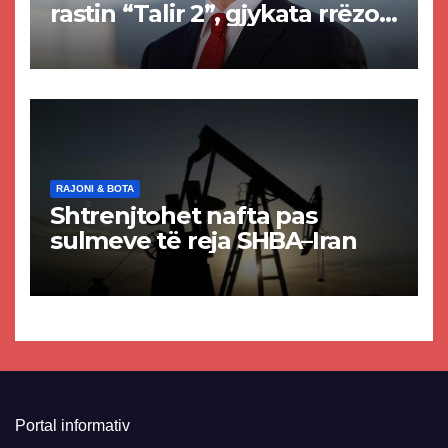
rastin “Talir 2”, gjykata rrëzon
akuzat për ndërtimin e
paligjshëm të selisë së
VMRO-DPMNE-së
RAJONI & BOTA
Shtrenjtohet nafta pas
sulmeve të reja SHBA–Iran
Portal informativ