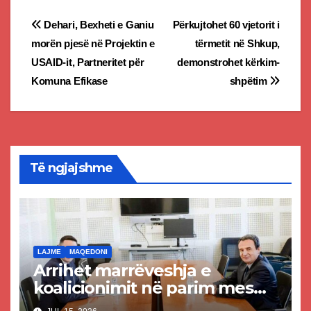
Post
Dehari, Bexheti e Ganiu
Përkujtohet 60 vjetorit i
morën pjesë në Projektin e
tërmetit në Shkup,
navigation
USAID-it, Partneritet për
demonstrohet kërkim-
Komuna Efikase
shpëtim
Të ngjajshme
LAJME
MAQEDONI
Arrihet marrëveshja e
koalicionimit në parim mes
Kurtit dhe Abdixhikut