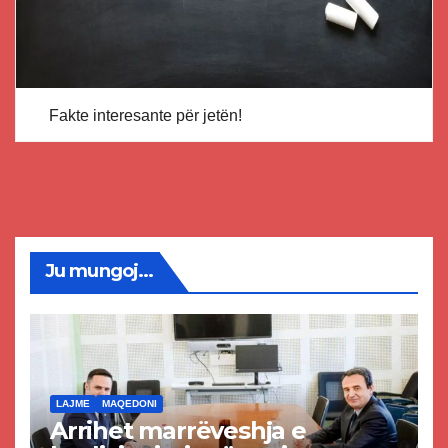
Fakte interesante për jetën!
Ju mungoj...
LAJME
MAQEDONI
Arrihet marrëveshja e