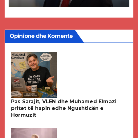
paligjshëm të selisë së VMRO-
DPMNE-së
Opinione dhe Komente
Pas Sarajit, VLEN dhe Muhamed Elmazi
pritet të hapin edhe Ngushticën e
Hormuzit