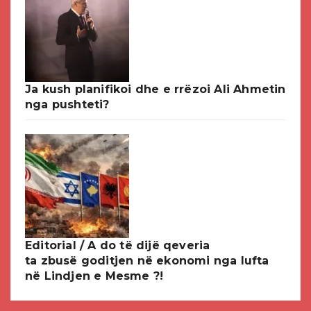
Ja kush planifikoi dhe e rrëzoi Ali Ahmetin
nga pushteti?
Editorial / A do të dijë qeveria
ta zbusë goditjen në ekonomi nga lufta
në Lindjen e Mesme ?!