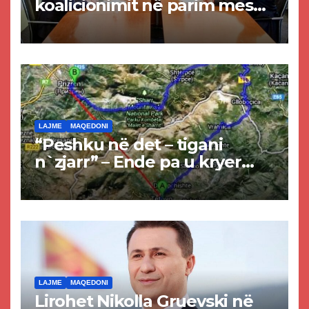
koalicionimit në parim mes
Kurtit dhe Abdixhikut
LAJME
MAQEDONI
“Peshku në det – tigani
n`zjarr” – Ende pa u kryer
projekti i tunelit, komuna e
Tetovës nis punimet për
rrugën Tetovë – Prizren
LAJME
MAQEDONI
Lirohet Nikolla Gruevski në