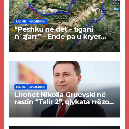
LAJME
MAQEDONI
“Peshku në det – tigani
n`zjarr” – Ende pa u kryer
projekti i tunelit, komuna e
Tetovës nis punimet për
rrugën Tetovë – Prizren
LAJME
MAQEDONI
Lirohet Nikolla Gruevski në
rastin “Talir 2”, gjykata rrëzon
akuzat për ndërtimin e
paligjshëm të selisë së
VMRO-DPMNE-së