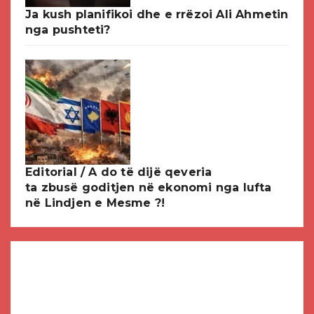
Ja kush planifikoi dhe e rrëzoi Ali Ahmetin
nga pushteti?
Editorial / A do të dijë qeveria
ta zbusë goditjen në ekonomi nga lufta
në Lindjen e Mesme ?!