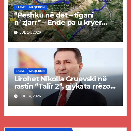
LAJME
MAQEDONI
“Peshku në det – tigani
n`zjarr” – Ende pa u kryer
projekti i tunelit, komuna e
JUL 14, 2026
Tetovës nis punimet për
rrugën Tetovë – Prizren
LAJME
MAQEDONI
Lirohet Nikolla Gruevski në
rastin “Talir 2”, gjykata rrëzon
akuzat për ndërtimin e
JUL 14, 2026
paligjshëm të selisë së VMRO-
DPMNE-së