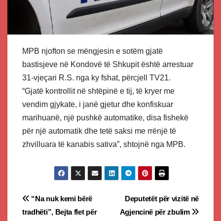
MPB njofton se mëngjesin e sotëm gjatë
bastisjeve në Kondovë të Shkupit është arrestuar
31-vjeçari R.S. nga ky fshat, përcjell TV21.
“Gjatë kontrollit në shtëpinë e tij, të kryer me
vendim gjykate, i janë gjetur dhe konfiskuar
marihuanë, një pushkë automatike, disa fishekë
për një automatik dhe tetë saksi me rrënjë të
zhvilluara të kanabis sativa”, shtojnë nga MPB.
Post
“Na nuk kemi bërë
Deputetët për vizitë në
tradhëti”, Bejta flet për
Agjencinë për zbulim