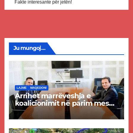
Fakte interesante për jetën!
Ju mungoj...
LAJME
MAQEDONI
Arrihet marrëveshja e
koalicionimit në parim mes
Kurtit dhe Abdixhikut