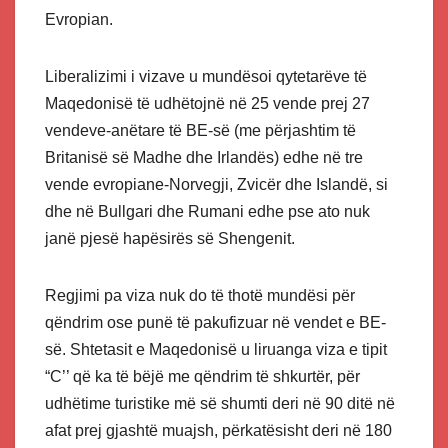
Evropian.
Liberalizimi i vizave u mundësoi qytetarëve të
Maqedonisë të udhëtojnë në 25 vende prej 27
vendeve-anëtare të BE-së (me përjashtim të
Britanisë së Madhe dhe Irlandës) edhe në tre
vende evropiane-Norvegji, Zvicër dhe Islandë, si
dhe në Bullgari dhe Rumani edhe pse ato nuk
janë pjesë hapësirës së Shengenit.
Regjimi pa viza nuk do të thotë mundësi për
qëndrim ose punë të pakufizuar në vendet e BE-
së. Shtetasit e Maqedonisë u liruanga viza e tipit
“C’’ që ka të bëjë me qëndrim të shkurtër, për
udhëtime turistike më së shumti deri në 90 ditë në
afat prej gjashtë muajsh, përkatësisht deri në 180