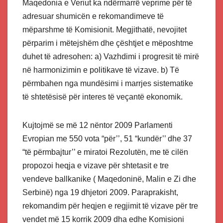
Maqedonia e Veriut ka ndërmarrë veprime për të
adresuar shumicën e rekomandimeve të
mëparshme të Komisionit. Megjithatë, nevojitet
përparim i mëtejshëm dhe çështjet e mëposhtme
duhet të adresohen: a) Vazhdimi i progresit të mirë
në harmonizimin e politikave të vizave. b) Të
përmbahen nga mundësimi i marrjes sistematike
të shtetësisë për interes të veçantë ekonomik.
Kujtojmë se më 12 nëntor 2009 Parlamenti
Evropian me 550 vota “për’’, 51 “kundër’’ dhe 37
“të përmbajtur’’ e miratoi Rezolutën, me të cilën
propozoi heqja e vizave për shtetasit e tre
vendeve ballkanike ( Maqedoninë, Malin e Zi dhe
Serbinë) nga 19 dhjetori 2009. Paraprakisht,
rekomandim për heqjen e regjimit të vizave për tre
vendet më 15 korrik 2009 dha edhe Komisioni