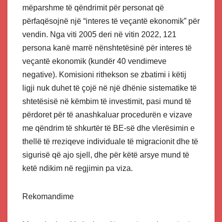
mëparshme të qëndrimit për personat që
përfaqësojnë një “interes të veçantë ekonomik” për
vendin. Nga viti 2005 deri në vitin 2022, 121
persona kanë marrë nënshtetësinë për interes të
veçantë ekonomik (kundër 40 vendimeve
negative). Komisioni rithekson se zbatimi i këtij
ligji nuk duhet të çojë në një dhënie sistematike të
shtetësisë në këmbim të investimit, pasi mund të
përdoret për të anashkaluar procedurën e vizave
me qëndrim të shkurtër të BE-së dhe vlerësimin e
thellë të rreziqeve individuale të migracionit dhe të
sigurisë që ajo sjell, dhe për këtë arsye mund të
ketë ndikim në regjimin pa viza.
Rekomandime