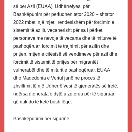
së për Azil (EUAA), Udhërrëfyesi për
Bashkëpunim për periudhën tetor 2020 – shtator
2022 mbeti një mjet i rëndësishëm për forcimin e
sistemit të azilit, veçanërisht për sa i përket
personave me nevoja të veçanta dhe të miturve të
pashoqëruar, forcimit të trajnimit për azilin dhe
pritjen, rritjen e cilësisë së vendimeve për azil dhe
forcimit të sistemit të pritjes për migrantët
vulnerabël dhe të miturit e pashoqëruar. EUAA
dhe Maqedonia e Veriut janë në proces të
zhvillimit të një Udhërrëfyesi të gjeneratës së tretë,
ndërsa gjenerata e dytë u zgjerua për të siguruar
që nuk do të ketë boshllëqe.
Bashkëpunimi për sigurinë