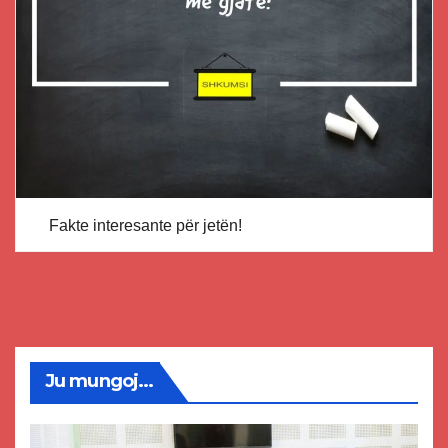
Fakte interesante për jetën!
Ju mungoj...