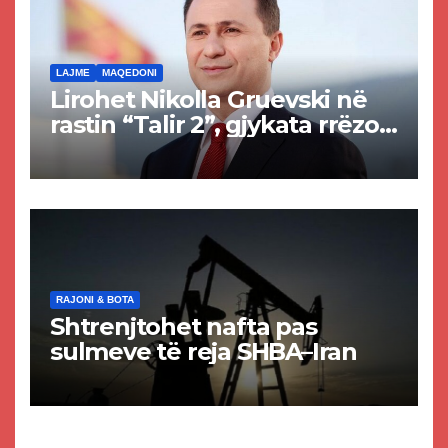
LAJME
MAQEDONI
Lirohet Nikolla Gruevski në
rastin “Talir 2”, gjykata rrëzon
akuzat për ndërtimin e
paligjshëm të selisë së
VMRO-DPMNE-së
RAJONI & BOTA
Shtrenjtohet nafta pas
sulmeve të reja SHBA–Iran