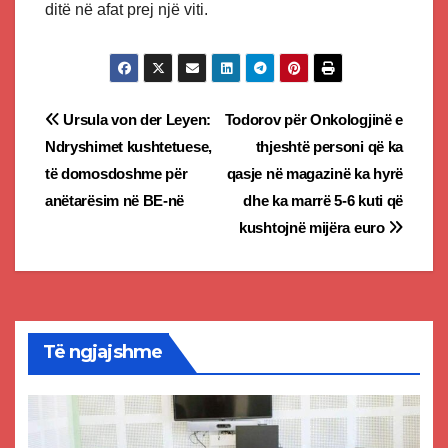
ditë në afat prej një viti.
Post
Ursula von der Leyen:
Todorov për Onkologjinë e
Ndryshimet kushtetuese,
thjeshtë personi që ka
navigation
të domosdoshme për
qasje në magazinë ka hyrë
anëtarësim në BE-në
dhe ka marrë 5-6 kuti që
kushtojnë mijëra euro
Të ngjajshme