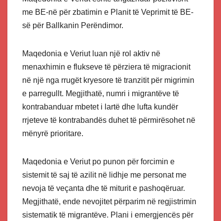
me BE-në për zbatimin e Planit të Veprimit të BE-
së për Ballkanin Perëndimor.
Maqedonia e Veriut luan një rol aktiv në
menaxhimin e flukseve të përziera të migracionit
në një nga rrugët kryesore të tranzitit për migrimin
e parregullt. Megjithatë, numri i migrantëve të
kontrabanduar mbetet i lartë dhe lufta kundër
rrjeteve të kontrabandës duhet të përmirësohet në
mënyrë prioritare.
Maqedonia e Veriut po punon për forcimin e
sistemit të saj të azilit në lidhje me personat me
nevoja të veçanta dhe të miturit e pashoqëruar.
Megjithatë, ende nevojitet përparim në regjistrimin
sistematik të migrantëve. Plani i emergjencës për