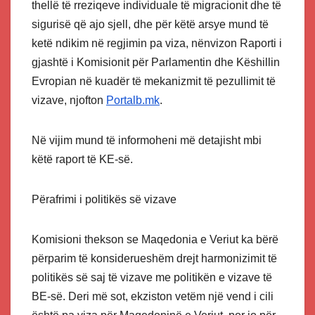
thellë të rreziqeve individuale të migracionit dhe të
sigurisë që ajo sjell, dhe për këtë arsye mund të
ketë ndikim në regjimin pa viza, nënvizon Raporti i
gjashtë i Komisionit për Parlamentin dhe Këshillin
Evropian në kuadër të mekanizmit të pezullimit të
vizave, njofton
Portalb.mk
.
Në vijim mund të informoheni më detajisht mbi
këtë raport të KE-së.
Përafrimi i politikës së vizave
Komisioni thekson se Maqedonia e Veriut ka bërë
përparim të konsiderueshëm drejt harmonizimit të
politikës së saj të vizave me politikën e vizave të
BE-së. Deri më sot, ekziston vetëm një vend i cili