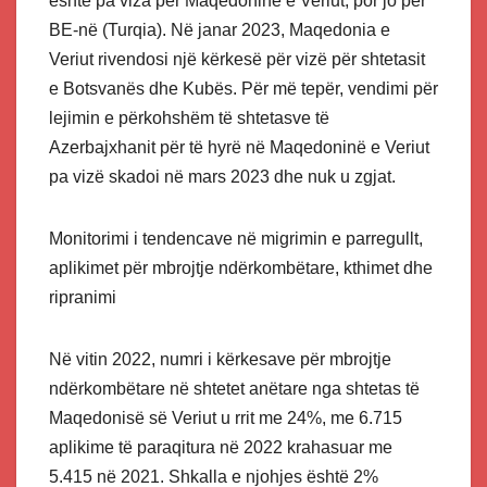
është pa viza për Maqedoninë e Veriut, por jo për
BE-në (Turqia). Në janar 2023, Maqedonia e
Veriut rivendosi një kërkesë për vizë për shtetasit
e Botsvanës dhe Kubës. Për më tepër, vendimi për
lejimin e përkohshëm të shtetasve të
Azerbajxhanit për të hyrë në Maqedoninë e Veriut
pa vizë skadoi në mars 2023 dhe nuk u zgjat.
Monitorimi i tendencave në migrimin e parregullt,
aplikimet për mbrojtje ndërkombëtare, kthimet dhe
ripranimi
Në vitin 2022, numri i kërkesave për mbrojtje
ndërkombëtare në shtetet anëtare nga shtetas të
Maqedonisë së Veriut u rrit me 24%, me 6.715
aplikime të paraqitura në 2022 krahasuar me
5.415 në 2021. Shkalla e njohjes është 2%