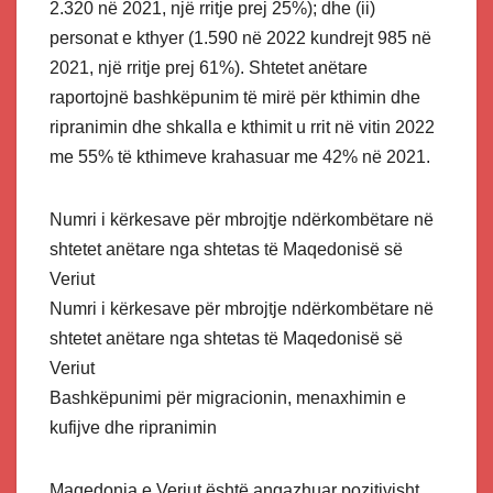
2.320 në 2021, një rritje prej 25%); dhe (ii)
personat e kthyer (1.590 në 2022 kundrejt 985 në
2021, një rritje prej 61%). Shtetet anëtare
raportojnë bashkëpunim të mirë për kthimin dhe
ripranimin dhe shkalla e kthimit u rrit në vitin 2022
me 55% të kthimeve krahasuar me 42% në 2021.
Numri i kërkesave për mbrojtje ndërkombëtare në
shtetet anëtare nga shtetas të Maqedonisë së
Veriut
Numri i kërkesave për mbrojtje ndërkombëtare në
shtetet anëtare nga shtetas të Maqedonisë së
Veriut
Bashkëpunimi për migracionin, menaxhimin e
kufijve dhe ripranimin
Maqedonia e Veriut është angazhuar pozitivisht