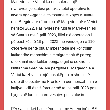
Maqedonia e Veriut ka nënshkruar një
marrëveshje statusi për aktivitetet operative të
kryera nga Agjencia Evropiane e Rojës Kufitare
dhe Bregdetare (Frontex) në Maqedoninë e Veriut
në tetor 2022. Pas hyrjes në fuqi të Marrëveshjes
së Statusit më 1 prill 2023, filloi një operacion i
përbashkët në 19 prill 2023 me vendosjen e 110
oficerëve për të ofruar mbështetje me kontrollin
kufitar dhe menaxhimin e migracionit të parregullt
dhe krimit ndërkufitar përgjatë gjithë seksionit
kufitar me Greqinë. Në përgjithësi, Maqedonia e
Veriut ka zhvilluar një bashkëpunim shumë të
gjerë dhe pozitiv me Frontex-in për menaxhimin e
kufijve, i cili është forcuar më tej në prill 2023 pas
hyrjes në fuqi të marrëveshjes për statusin.
Për sa i përket bashkëpunimit me Agjencinë e BE-