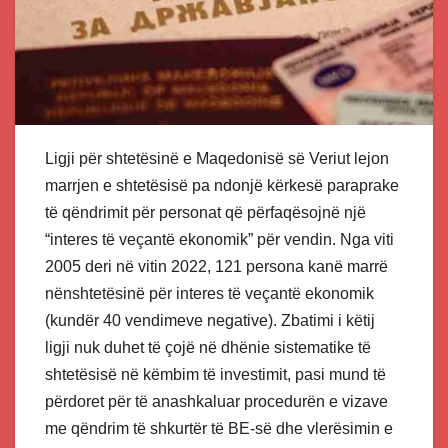
Ligji për shtetësinë e Maqedonisë së Veriut lejon
marrjen e shtetësisë pa ndonjë kërkesë paraprake
të qëndrimit për personat që përfaqësojnë një
“interes të veçantë ekonomik” për vendin. Nga viti
2005 deri në vitin 2022, 121 persona kanë marrë
nënshtetësinë për interes të veçantë ekonomik
(kundër 40 vendimeve negative). Zbatimi i këtij
ligji nuk duhet të çojë në dhënie sistematike të
shtetësisë në këmbim të investimit, pasi mund të
përdoret për të anashkaluar procedurën e vizave
me qëndrim të shkurtër të BE-së dhe vlerësimin e