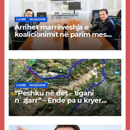
LAJME
MAQEDONI
Arrihet marrëveshja e
koalicionimit në parim mes
Kurtit dhe Abdixhikut
LAJME
MAQEDONI
“Peshku në det – tigani
n`zjarr” – Ende pa u kryer
projekti i tunelit, komuna e
Tetovës nis punimet për
rrugën Tetovë – Prizren