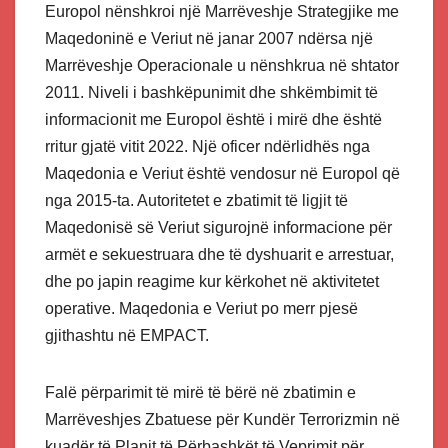
Europol nënshkroi një Marrëveshje Strategjike me
Maqedoninë e Veriut në janar 2007 ndërsa një
Marrëveshje Operacionale u nënshkrua në shtator
2011. Niveli i bashkëpunimit dhe shkëmbimit të
informacionit me Europol është i mirë dhe është
rritur gjatë vitit 2022. Një oficer ndërlidhës nga
Maqedonia e Veriut është vendosur në Europol që
nga 2015-ta. Autoritetet e zbatimit të ligjit të
Maqedonisë së Veriut sigurojnë informacione për
armët e sekuestruara dhe të dyshuarit e arrestuar,
dhe po japin reagime kur kërkohet në aktivitetet
operative. Maqedonia e Veriut po merr pjesë
gjithashtu në EMPACT.
Falë përparimit të mirë të bërë në zbatimin e
Marrëveshjes Zbatuese për Kundër Terrorizmin në
kuadër të Planit të Përbashkët të Veprimit për