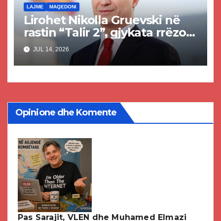
LAJME
MAQEDONI
Lirohet Nikolla Gruevski në
rastin “Talir 2”, gjykata rrëzon
akuzat për ndërtimin e
JUL 14, 2026
paligjshëm të selisë së VMRO-
DPMNE-së
Opinione dhe Komente
Pas Sarajit, VLEN dhe Muhamed Elmazi