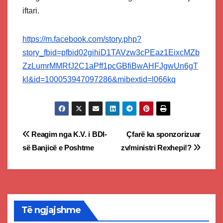
iftari.
https://m.facebook.com/story.php?
story_fbid=pfbid02gihiD1TAVzw3cPEaz1EixcMZb
ZzLumrMMRfJ2C1aPff1pcGBfiBwAHFJgwUn6gT
kl&id=100053947097286&mibextid=l066kq
Post
Reagim nga K.V. i BDI-
Çfarë ka sponzorizuar
së Banjicë e Poshtme
zv/ministri Rexhepi!?
navigation
Të ngjajshme