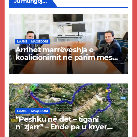
Ju mungoj...
LAJME
MAQEDONI
Arrihet marrëveshja e
koalicionimit në parim mes
Kurtit dhe Abdixhikut
LAJME
MAQEDONI
“Peshku në det – tigani
n`zjarr” – Ende pa u kryer
projekti i tunelit, komuna e