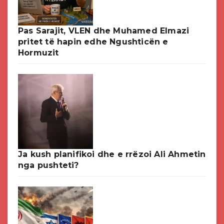
Pas Sarajit, VLEN dhe Muhamed Elmazi
pritet të hapin edhe Ngushticën e
Hormuzit
Ja kush planifikoi dhe e rrëzoi Ali Ahmetin
nga pushteti?