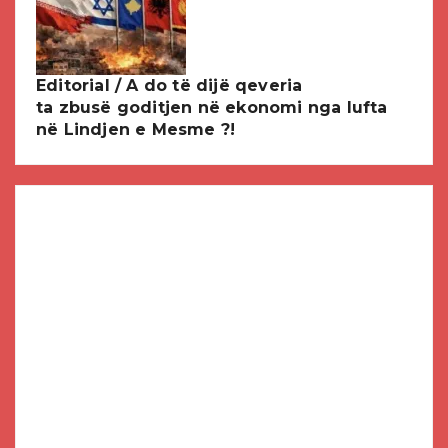
Editorial / A do të dijë qeveria
ta zbusë goditjen në ekonomi nga lufta
në Lindjen e Mesme ?!