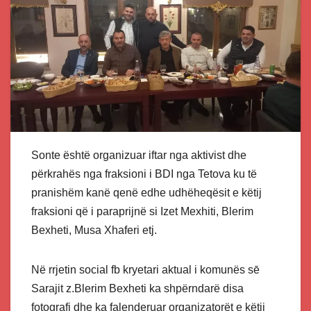
Sonte është organizuar iftar nga aktivist dhe
përkrahës nga fraksioni i BDI nga Tetova ku të
pranishëm kanë qenë edhe udhëheqësit e këtij
fraksioni që i paraprijnë si Izet Mexhiti, Blerim
Bexheti, Musa Xhaferi etj.
Në rrjetin social fb kryetari aktual i komunës sē
Sarajit z.Blerim Bexheti ka shpërndarë disa
fotografi dhe ka falenderuar organizatorët e këtij