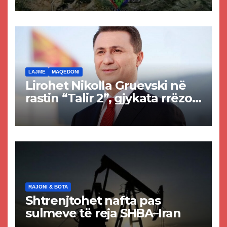
Tetovës nis punimet për
rrugën Tetovë – Prizren
LAJME
MAQEDONI
Lirohet Nikolla Gruevski në
rastin “Talir 2”, gjykata rrëzon
akuzat për ndërtimin e
paligjshëm të selisë së
VMRO-DPMNE-së
RAJONI & BOTA
Shtrenjtohet nafta pas
sulmeve të reja SHBA–Iran