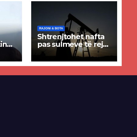
RAJONI & BOTA
Shtrenjtohet nafta
in
pas sulmeve të reja
a
SHBA–Iran
ër
lisë
E-së