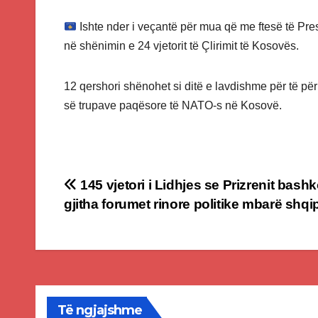
Ishte nder i veçantë për mua që me ftesë të Pr
në shënimin e 24 vjetorit të Çlirimit të Kosovës.
12 qershori shënohet si ditë e lavdishme për të për
së trupave paqësore të NATO-s në Kosovë.
Post
145 vjetori i Lidhjes se Prizrenit bashk
gjitha forumet rinore politike mbarë shqi
navigation
Të ngjajshme