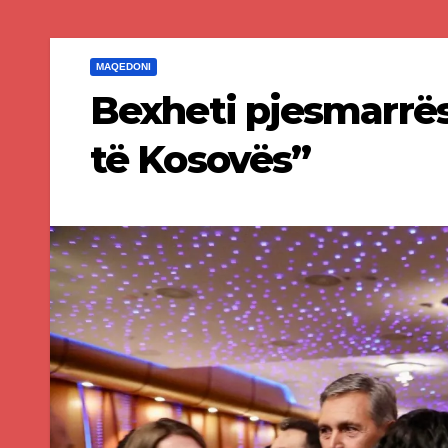
MAQEDONI
Bexheti pjesmarrës 
të Kosovës”