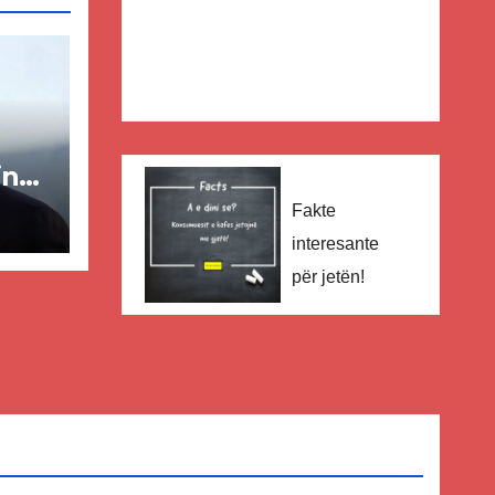
in
Fakte
ër
interesante
për jetën!
lisë
E-