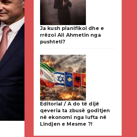
Ja kush planifikoi dhe e
rrëzoi Ali Ahmetin nga
pushteti?
Editorial / A do të dijë
qeveria ta zbusë goditjen
në ekonomi nga lufta në
Lindjen e Mesme ?!