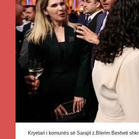
Kryetari i komunës së Sarajit z.Blerim Bexheti shkrua