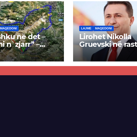
MAQEDONI
LAJME
MAQEDONI
hku në det –
Lirohet Nikolla
ni n`zjarr” –
Gruevski në rast
 pa u kryer
“Talir 2”, gjykat
kti i tunelit,
rrëzon akuzat p
una e Tetovës
ndërtimin e
punimet për
paligjshëm të se
ën Tetovë –
së VMRO-DPMN
ren