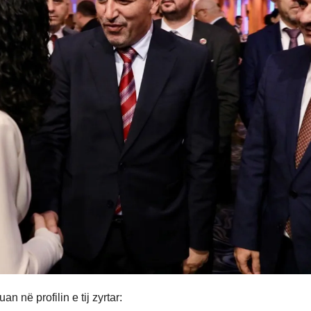
n në profilin e tij zyrtar: