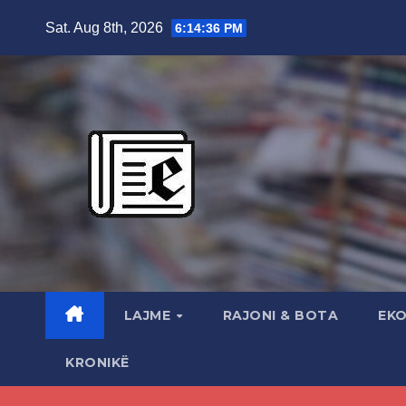
Skip
Sat. Aug 8th, 2026
6:14:38 PM
to
content
LAJME
RAJONI & BOTA
EK
KRONIKË