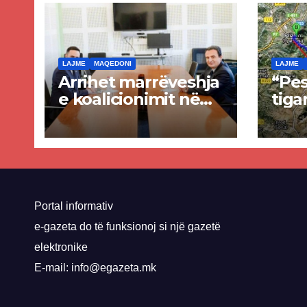
LAJME
MAQEDONI
LAJME
Arrihet marrëveshja
“Pes
e koalicionimit në
tiga
parim mes Kurtit
Ende
dhe Abdixhikut
proje
kom
nis 
rrug
Priz
Portal informativ
e-gazeta do të funksionoj si një gazetë
elektronike
E-mail: info@egazeta.mk