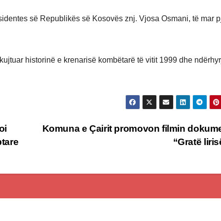
esidentes së Republikës së Kosovës znj. Vjosa Osmani, të mar 
kujtuar historinë e krenarisë kombëtarë të vitit 1999 dhe ndërhy
oi
Komuna e Çairit promovon filmin dokum
ptare
“Gratë liri