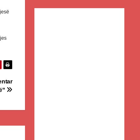
pjesë
rjes
entar
së”