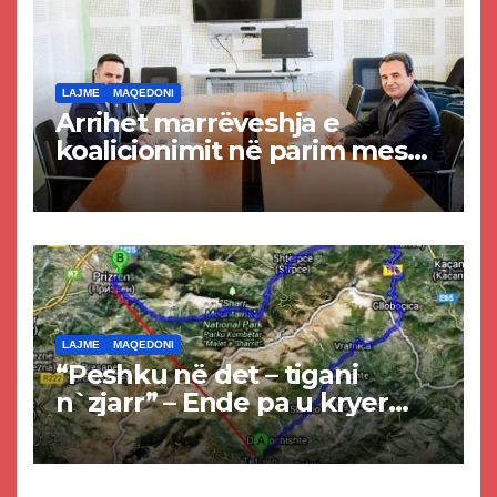
LAJME
MAQEDONI
Arrihet marrëveshja e
koalicionimit në parim mes
Kurtit dhe Abdixhikut
LAJME
MAQEDONI
“Peshku në det – tigani
n`zjarr” – Ende pa u kryer
projekti i tunelit, komuna e
Tetovës nis punimet për
rrugën Tetovë – Prizren