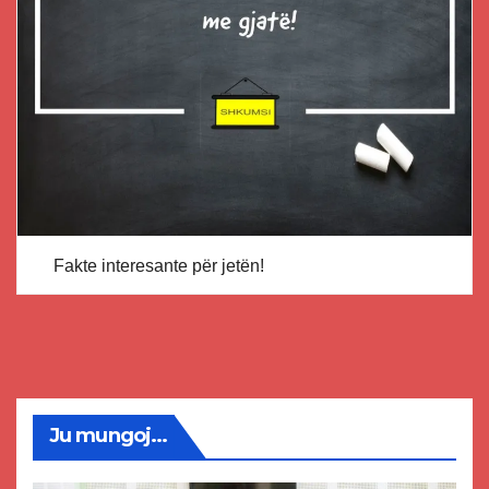
Fakte interesante për jetën!
Ju mungoj...