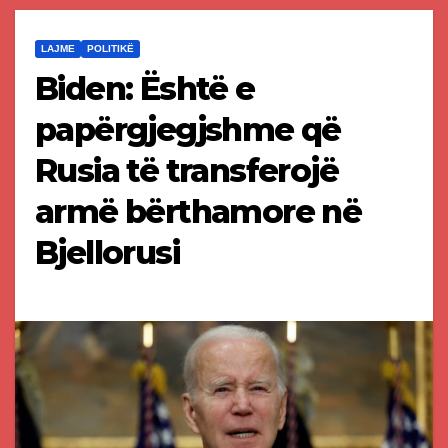
LAJME
POLITIKË
Biden: Është e
papërgjegjshme që
Rusia të transferojë
armë bërthamore në
Bjellorusi