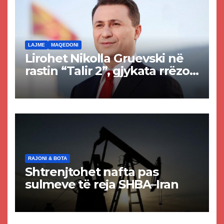
LAJME
MAQEDONI
Lirohet Nikolla Gruevski në
rastin “Talir 2”, gjykata rrëzon
akuzat për ndërtimin e
paligjshëm të selisë së
VMRO-DPMNE-së
RAJONI & BOTA
Shtrenjtohet nafta pas
sulmeve të reja SHBA–Iran