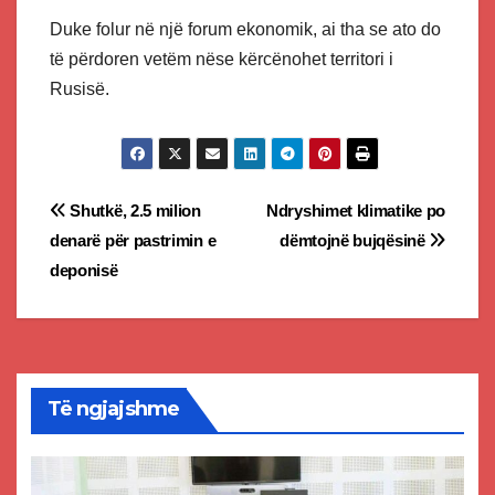
Duke folur në një forum ekonomik, ai tha se ato do
të përdoren vetëm nëse kërcënohet territori i
Rusisë.
Post
Shutkë, 2.5 milion
Ndryshimet klimatike po
denarë për pastrimin e
dëmtojnë bujqësinë
navigation
deponisë
Të ngjajshme