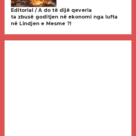
Editorial / A do të dijë qeveria
ta zbusë goditjen në ekonomi nga lufta
në Lindjen e Mesme ?!