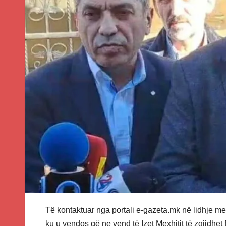
Të kontaktuar nga portali e-gazeta.mk në lidhje m
ku u vendos që ne vend të Izet Mexhitit të zgjidhe