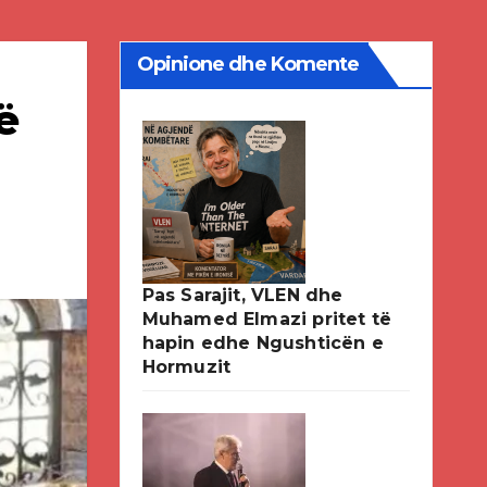
Opinione dhe Komente
ë
Pas Sarajit, VLEN dhe
Muhamed Elmazi pritet të
hapin edhe Ngushticën e
Hormuzit