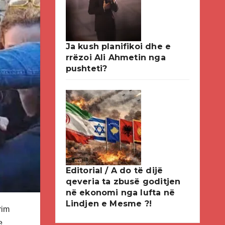
Ja kush planifikoi dhe e
rrëzoi Ali Ahmetin nga
pushteti?
Editorial / A do të dijë
qeveria ta zbusë goditjen
në ekonomi nga lufta në
Lindjen e Mesme ?!
rim
e