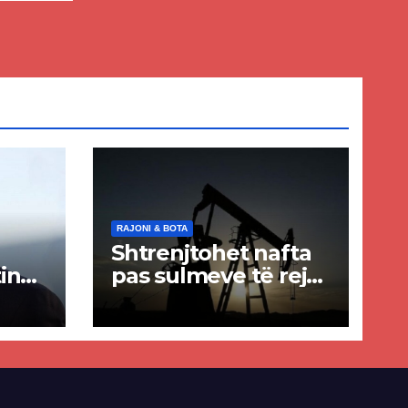
lisë
E-
RAJONI & BOTA
Shtrenjtohet nafta
in
pas sulmeve të reja
a
SHBA–Iran
ër
lisë
E-së