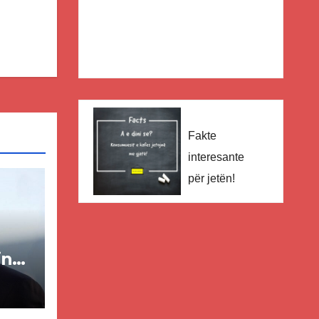
Fakte
interesante
për jetën!
in
ër