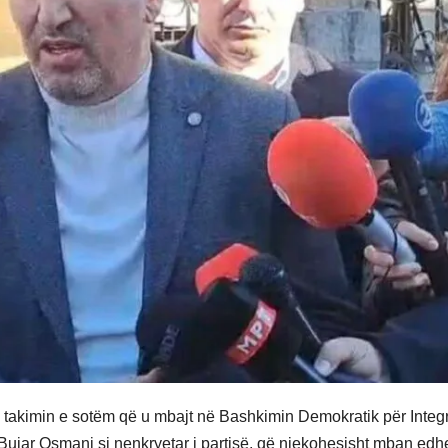
e takimin e sotëm që u mbajt në Bashkimin Demokratik për Integ
t Bujar Osmani si nenkryetar i partisë, që njekohesisht mban edh