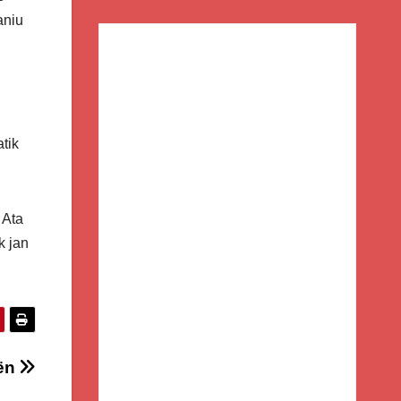
aniu
tik
 Ata
k jan
rën