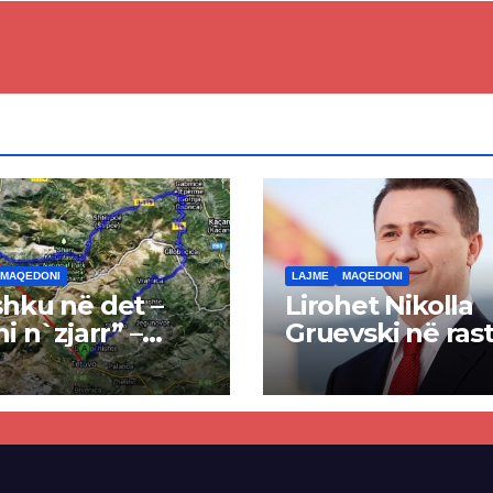
punimet për
paligjshëm të se
ën Tetovë –
së VMRO-DPMN
ren
së
MAQEDONI
LAJME
MAQEDONI
hku në det –
Lirohet Nikolla
ni n`zjarr” –
Gruevski në rast
 pa u kryer
“Talir 2”, gjykat
kti i tunelit,
rrëzon akuzat p
una e Tetovës
ndërtimin e
punimet për
paligjshëm të se
ën Tetovë –
së VMRO-DPMN