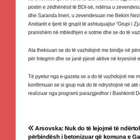
postin e zëdhënësit të BDI-së, ndërsa u zevendesu
dhe Saranda Imeri, u zevendesuan me Bekim Nezirin,
Anëtarët e tjerë të grupit të ashtuquajtur “Grupi i
pranishëm në mbledhjen e sotme dhe se do të vazhd
Ata theksuan se do të vazhdojnë me bindje në për
për Integrim dhe se janë pjesë aktive në kryesinë e
Të pyetur nga e-gazeta se a do të vazhdojnë me men
konfirmuan se si grup nuk do të ndryshojnë në atë
realizuar nga programi parazgjedhor i Bashkimit D
Post
Arsovska: Nuk do të lejojmë të ndërto
përbindësh i betonizuar që komuna e Ga