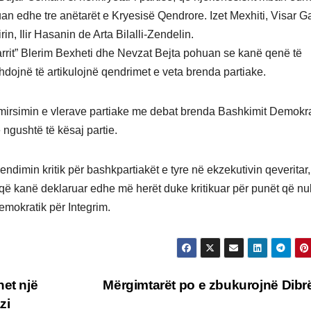
an edhe tre anëtarët e Kryesisë Qendrore. Izet Mexhiti, Visar G
 Ilir Hasanin de Arta Bilalli-Zendelin.
 Zjarrit” Blerim Bexheti dhe Nevzat Bejta pohuan se kanë qenë të
ojnë të artikulojnë qendrimet e veta brenda partiake.
mirsimin e vlerave partiake me debat brenda Bashkimit Demokra
 ngushtë të kësaj partie.
dimin kritik për bashkpartiakët e tyre në ekzekutivin qeveritar,
 që kanë deklaruar edhe më herët duke kritikuar për punët që nu
emokratik për Integrim.
het një
Mërgimtarët po e zbukurojnë Dib
zi