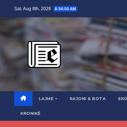
Skip
Sat. Aug 8th, 2026
8:34:55 AM
to
content
LAJME
RAJONI & BOTA
EK
KRONIKË