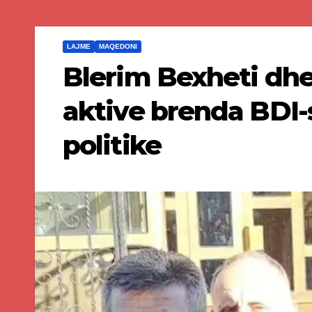
LAJME
MAQEDONI
Blerim Bexheti dhe
aktive brenda BDI
politike