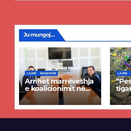
nis 
rrug
Priz
Ju mungoj...
LAJME
MAQEDONI
LAJME
Arrihet marrëveshja
“Pes
e koalicionimit në
tiga
parim mes Kurtit
Ende
dhe Abdixhikut
proje
kom
nis 
rrug