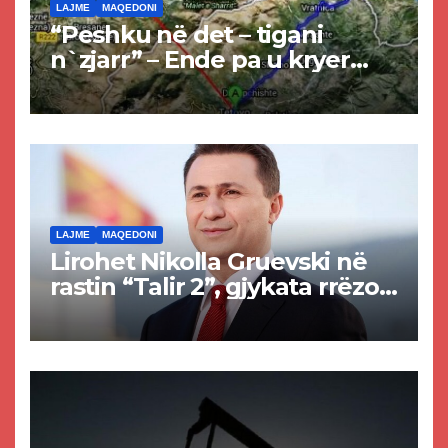
LAJME
MAQEDONI
“Peshku në det – tigani
n`zjarr” – Ende pa u kryer
projekti i tunelit, komuna e
Tetovës nis punimet për
rrugën Tetovë – Prizren
LAJME
MAQEDONI
Lirohet Nikolla Gruevski në
rastin “Talir 2”, gjykata rrëzon
akuzat për ndërtimin e
paligjshëm të selisë së
VMRO-DPMNE-së