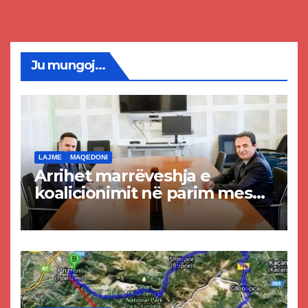
Ju mungoj...
LAJME
MAQEDONI
Arrihet marrëveshja e
koalicionimit në parim mes
Kurtit dhe Abdixhikut