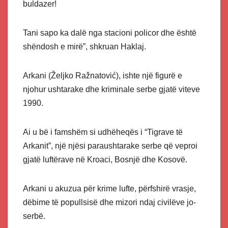
buldazer!
Tani sapo ka dalë nga stacioni policor dhe është
shëndosh e mirë”, shkruan Haklaj.
Arkani (Željko Ražnatović), ishte një figurë e
njohur ushtarake dhe kriminale serbe gjatë viteve
1990.
Ai u bë i famshëm si udhëheqës i “Tigrave të
Arkanit”, një njësi paraushtarake serbe që veproi
gjatë luftërave në Kroaci, Bosnjë dhe Kosovë.
Arkani u akuzua për krime lufte, përfshirë vrasje,
dëbime të popullsisë dhe mizori ndaj civilëve jo-
serbë.