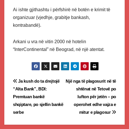
Ai ishte gjithashtu i përfshirë në botën e krimit të
organizuar (vjedhje, grabitje bankash,
kontrabandë).
Arkani u vra në vitin 2000 në hotelin
“InterContinental” në Beograd, në një atentat.
Post
Ja kush do ta drejtojë
Një nga të plagosurit në të
“Alta Bank”, BDI:
shtënat në Tetovë po
navigation
Premtuan bankë
lufton për jetën – po
shqiptare, po sjellin bankë
operohet edhe vajza e
serbe
mitur e plagosur