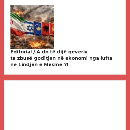
Editorial / A do të dijë qeveria
ta zbusë goditjen në ekonomi nga lufta
në Lindjen e Mesme ?!