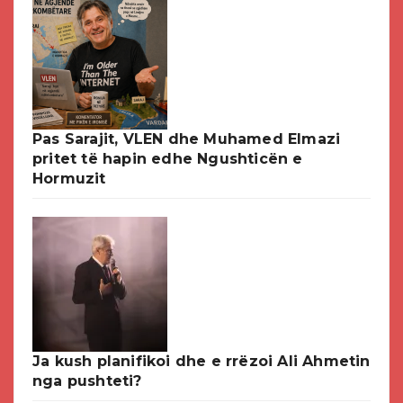
Pas Sarajit, VLEN dhe Muhamed Elmazi
pritet të hapin edhe Ngushticën e
Hormuzit
Ja kush planifikoi dhe e rrëzoi Ali Ahmetin
nga pushteti?