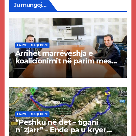
Ju mungoj...
LAJME
MAQEDONI
Arrihet marrëveshja e
koalicionimit në parim mes
Kurtit dhe Abdixhikut
LAJME
MAQEDONI
“Peshku në det – tigani
n`zjarr” – Ende pa u kryer