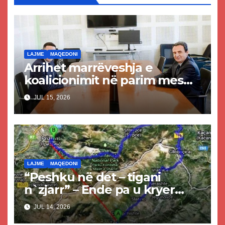
LAJME
MAQEDONI
Arrihet marrëveshja e
koalicionimit në parim mes
Kurtit dhe Abdixhikut
JUL 15, 2026
LAJME
MAQEDONI
“Peshku në det – tigani
n`zjarr” – Ende pa u kryer
projekti i tunelit, komuna e
JUL 14, 2026
Tetovës nis punimet për