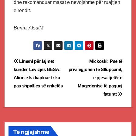
dhe rekomanduar masat e nevojshme për ruajtjen
e rendit.
Burimi AlsatM
Post
Limani për lajmet
Mickoski: Pse të
kundër Lëvizjes BESA:
privilegjohen të Sllupçanit,
navigation
Aliun e ka kapluar frika
e pjesa tjetër e
pas shpalljes së anketës
Maqedonisë të paguaj
faturat
Të ngjajshme