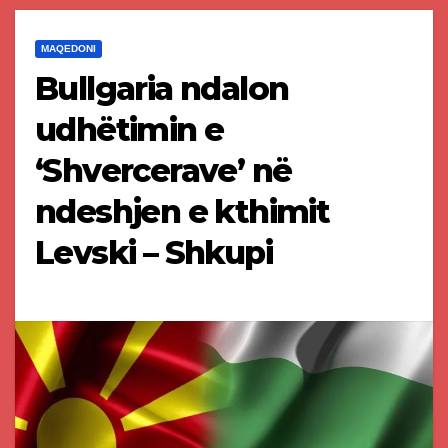
MAQEDONI
Bullgaria ndalon
udhëtimin e
‘Shvercerave’ në
ndeshjen e kthimit
Levski – Shkupi