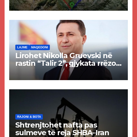
projekti i tunelit, komuna e
Tetovës nis punimet për
rrugën Tetovë – Prizren
LAJME
MAQEDONI
Lirohet Nikolla Gruevski në
rastin “Talir 2”, gjykata rrëzon
akuzat për ndërtimin e
paligjshëm të selisë së
VMRO-DPMNE-së
RAJONI & BOTA
Shtrenjtohet nafta pas
sulmeve të reja SHBA–Iran