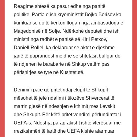
Reagime shtesë ka pasur edhe nga partitë
politike. Partia e ish kryeministrit Bojko Borisov ka
kumtuar se do të kërkon llogari nga ambasadorja e
Maqedonisë në Sofje. Ndërkohë deputeti dhe ish
ministri nga radhët e partisë së Kiril Petkov,
Daniell Rollell ka deklaruar se aktet e djeshme
janë të papranueshme dhe se shtetasit bullgar do
të ndjehen të barabartë në Shkup vetëm pas
përfshirjes së tyre në Kushtetutë.
Dënimi i parë që pritet ndaj ekipit të Shkupit
mësohet të jetë ndalimi i tifozëve Shvercerat të
marrin pjesë në ndeshjen e kthimit mes Levskit
dhe Shkupit. Për këtë pritet vendimi përfundimtar i
UEFA-s. Ndeshja paraprakisht ishte vlerësuar me
rrezikshmëri të lartë dhe UEFA kishte alarmuar