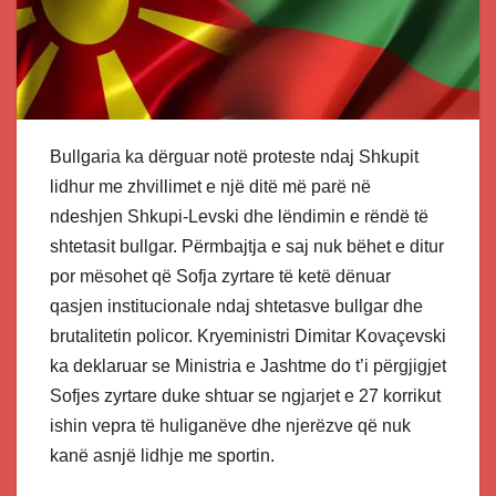
Bullgaria ka dërguar notë proteste ndaj Shkupit
lidhur me zhvillimet e një ditë më parë në
ndeshjen Shkupi-Levski dhe lëndimin e rëndë të
shtetasit bullgar. Përmbajtja e saj nuk bëhet e ditur
por mësohet që Sofja zyrtare të ketë dënuar
qasjen institucionale ndaj shtetasve bullgar dhe
brutalitetin policor. Kryeministri Dimitar Kovaçevski
ka deklaruar se Ministria e Jashtme do t’i përgjigjet
Sofjes zyrtare duke shtuar se ngjarjet e 27 korrikut
ishin vepra të huliganëve dhe njerëzve që nuk
kanë asnjë lidhje me sportin.