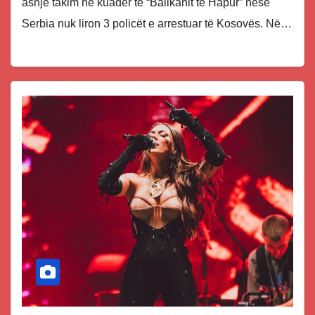
asnjë takim në kuadër të “Ballkanit të Hapur” nëse
Serbia nuk liron 3 policët e arrestuar të Kosovës. Në…