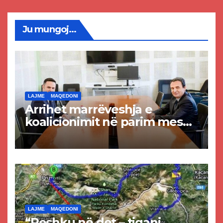
Ju mungoj...
LAJME
MAQEDONI
Arrihet marrëveshja e
koalicionimit në parim mes
Kurtit dhe Abdixhikut
LAJME
MAQEDONI
“Peshku në det – tigani