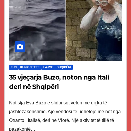
FUN
KURIOZITETE
LAJME
SHQIPËRI
35 vjeçarja Buzo, noton nga Itali
deri në Shqipëri
Notistja Eva Buzo e sfidoi sot veten me diçka të
jashtëzakonshme. Ajo vendosi të udhëtojë me not nga
Otranto i Italisë, deri në Vlorë. Një aktivitet të tillë të
pazakontë…