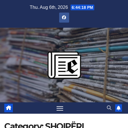
Skip
Thu. Aug 6th, 2026
6:44:19 PM
to
content
Category:
SHQIPËRI