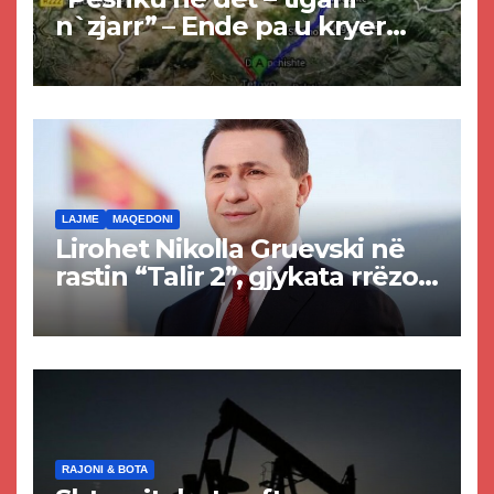
n`zjarr” – Ende pa u kryer
projekti i tunelit, komuna e
Tetovës nis punimet për
rrugën Tetovë – Prizren
LAJME
MAQEDONI
Lirohet Nikolla Gruevski në
rastin “Talir 2”, gjykata rrëzon
akuzat për ndërtimin e
paligjshëm të selisë së
VMRO-DPMNE-së
RAJONI & BOTA