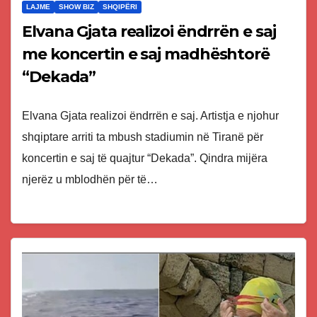
LAJME
SHOW BIZ
SHQIPËRI
Elvana Gjata realizoi ëndrrën e saj
me koncertin e saj madhështorë
“Dekada”
Elvana Gjata realizoi ëndrrën e saj. Artistja e njohur
shqiptare arriti ta mbush stadiumin në Tiranë për
koncertin e saj të quajtur “Dekada”. Qindra mijëra
njerëz u mblodhën për të…