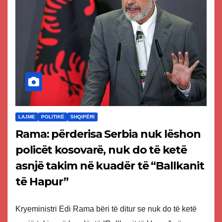
LAJME
POLITIKË
SHQIPËRI
Rama: përderisa Serbia nuk lëshon
policët kosovarë, nuk do të ketë
asnjë takim në kuadër të “Ballkanit
të Hapur”
Kryeministri Edi Rama bëri të ditur se nuk do të ketë