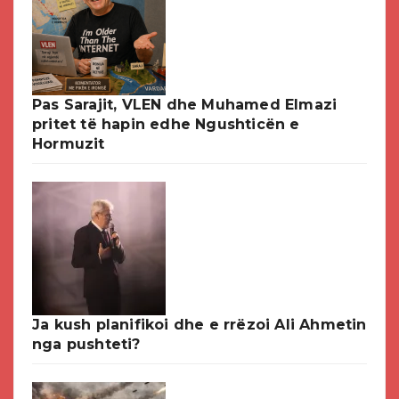
Pas Sarajit, VLEN dhe Muhamed Elmazi
pritet të hapin edhe Ngushticën e
Hormuzit
Ja kush planifikoi dhe e rrëzoi Ali Ahmetin
nga pushteti?