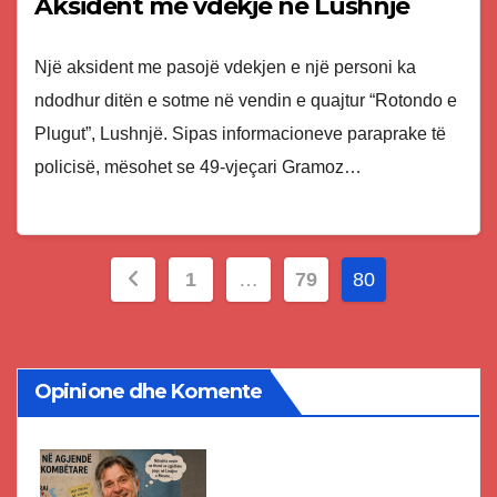
Aksident me vdekje në Lushnje
Një aksident me pasojë vdekjen e një personi ka
ndodhur ditën e sotme në vendin e quajtur “Rotondo e
Plugut”, Lushnjë. Sipas informacioneve paraprake të
policisë, mësohet se 49-vjeçari Gramoz…
Posts
1
…
79
80
pagination
Opinione dhe Komente