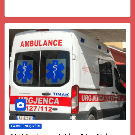
LAJME
SHQIPËRI