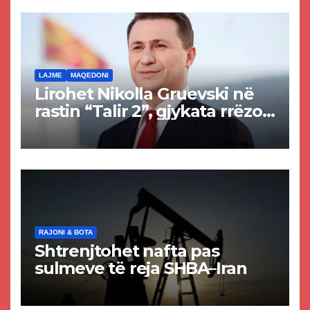
rrugën Tetovë – Prizren
LAJME
MAQEDONI
Lirohet Nikolla Gruevski në
rastin “Talir 2”, gjykata rrëzon
akuzat për ndërtimin e
paligjshëm të selisë së
VMRO-DPMNE-së
RAJONI & BOTA
Shtrenjtohet nafta pas
sulmeve të reja SHBA–Iran