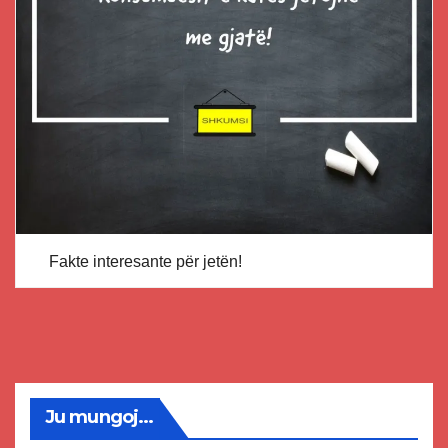
Fakte interesante për jetën!
Ju mungoj...