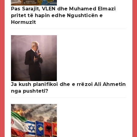
Pas Sarajit, VLEN dhe Muhamed Elmazi
pritet të hapin edhe Ngushticën e
Hormuzit
Ja kush planifikoi dhe e rrëzoi Ali Ahmetin
nga pushteti?