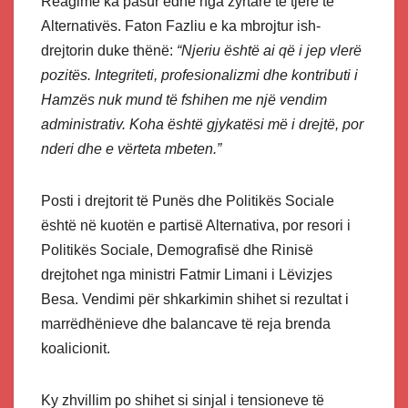
Reagime ka pasur edhe nga zyrtarë të tjerë të
Alternativës. Faton Fazliu e ka mbrojtur ish-
drejtorin duke thënë:
“Njeriu është ai që i jep vlerë
pozitës. Integriteti, profesionalizmi dhe kontributi i
Hamzës nuk mund të fshihen me një vendim
administrativ. Koha është gjykatësi më i drejtë, por
nderi dhe e vërteta mbeten.”
Posti i drejtorit të Punës dhe Politikës Sociale
është në kuotën e partisë Alternativa, por resori i
Politikës Sociale, Demografisë dhe Rinisë
drejtohet nga ministri Fatmir Limani i Lëvizjes
Besa. Vendimi për shkarkimin shihet si rezultat i
marrëdhënieve dhe balancave të reja brenda
koalicionit.
Ky zhvillim po shihet si sinjal i tensioneve të