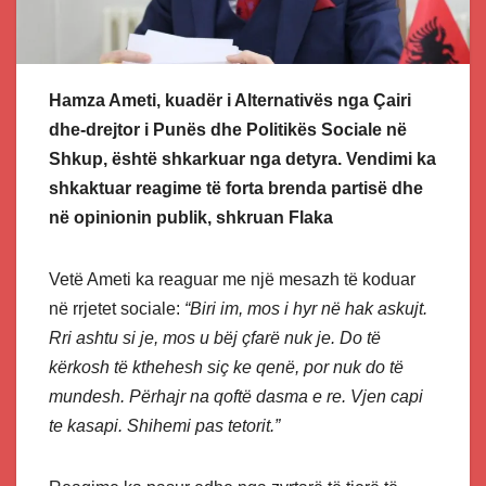
Hamza Ameti, kuadër i Alternativës nga Çairi
dhe-drejtor i Punës dhe Politikës Sociale në
Shkup, është shkarkuar nga detyra. Vendimi ka
shkaktuar reagime të forta brenda partisë dhe
në opinionin publik, shkruan Flaka
Vetë Ameti ka reaguar me një mesazh të koduar
në rrjetet sociale:
“Biri im, mos i hyr në hak askujt.
Rri ashtu si je, mos u bëj çfarë nuk je. Do të
kërkosh të kthehesh siç ke qenë, por nuk do të
mundesh. Përhajr na qoftë dasma e re. Vjen capi
te kasapi. Shihemi pas tetorit.”