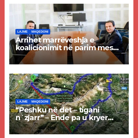
LAJME
MAQEDONI
Arrihet marrëveshja e
koalicionimit në parim mes
Kurtit dhe Abdixhikut
LAJME
MAQEDONI
“Peshku në det – tigani
n`zjarr” – Ende pa u kryer
projekti i tunelit, komuna e
Tetovës nis punimet për