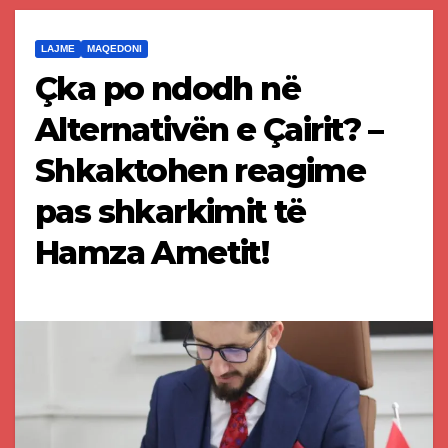
LAJME
MAQEDONI
Çka po ndodh në
Alternativën e Çairit? –
Shkaktohen reagime
pas shkarkimit të
Hamza Ametit!