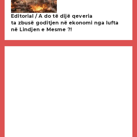
Editorial / A do të dijë qeveria
ta zbusë goditjen në ekonomi nga lufta
në Lindjen e Mesme ?!