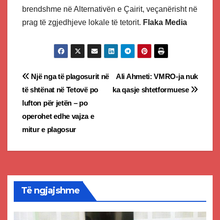
brendshme në Alternativën e Çairit, veçanërisht në
prag të zgjedhjeve lokale të tetorit.
Flaka Media
Post
Një nga të plagosurit në
Ali Ahmeti: VMRO-ja nuk
të shtënat në Tetovë po
ka qasje shtetformuese
navigation
lufton për jetën – po
operohet edhe vajza e
mitur e plagosur
Të ngjajshme