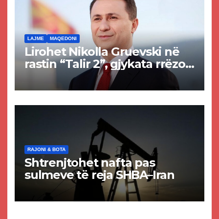
LAJME
MAQEDONI
Lirohet Nikolla Gruevski në
rastin “Talir 2”, gjykata rrëzon
akuzat për ndërtimin e
paligjshëm të selisë së
VMRO-DPMNE-së
RAJONI & BOTA
Shtrenjtohet nafta pas
sulmeve të reja SHBA–Iran