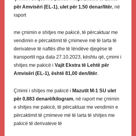
për Amvisëri (ЕL-1), ulet për 1,50 denar/litër
, në
raport
me çmimin e shitjes me pakicë, të përcaktuar me
vendimin e përcaktimit të çmimeve më të larta të
derivateve të naftës dhe të lëndëve djegëse të
transportit nga data 27.10.2023, kështu që, çmimi i
shitjes me pakicë i
Vajit Ekstra të Lehtë për
Amvisëri (ЕL-1), është 81,00 den/litër
.
Çmimi i shitjes me pakicë i
Мazutit М-1 SU ulet
për 0,883 denarë/kilogram
, në raport me çmimin
e shitjes me pakicë, të përcaktuar me vendimin e
përcaktimit të çmimeve më të larta të shitjes me
pakicë të derivateve të