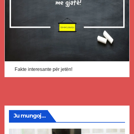
Fakte interesante për jetën!
Ju mungoj...