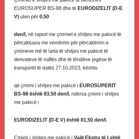
EUROSUPER BS-98 dhe të
EURODIZELIT (D-E
V)
ulen për
0,50
den/l,
në raport me çmimet e shitjes me pakicë të
përcaktuara me vendimin për përcaktimin e
çmimeve më të larta të shitjes me pakicë të
derivateve të naftës dhe të lëndëve jegëse të
transportit të datës 27.10.2023, kështu
që çmimi i shitjes me pakicë i
EUROSUPERIT
BS-98 është 83,50 den/l,
ndërsa çmimi i shitjes
me pakicë i
EURODIZELIT (D-E V) është 81,50 den/l.
Çmimi i shitjes me pakicë i
Vajit Ekstra të Lehtë