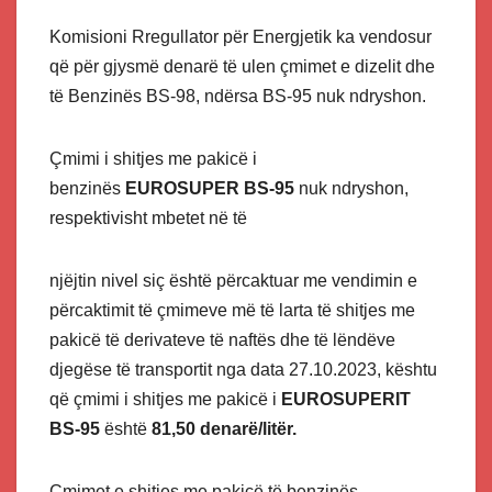
Komisioni Rregullator për Energjetik ka vendosur
që për gjysmë denarë të ulen çmimet e dizelit dhe
të Benzinës BS-98, ndërsa BS-95 nuk ndryshon.
Çmimi i shitjes me pakicë i
benzinës
EUROSUPER BS-95
nuk ndryshon,
respektivisht mbetet në të
njëjtin nivel siç është përcaktuar me vendimin e
përcaktimit të çmimeve më të larta të shitjes me
pakicë të derivateve të naftës dhe të lëndëve
djegëse të transportit nga data 27.10.2023, kështu
që çmimi i shitjes me pakicë i
EUROSUPERIT
BS-95
është
81,50 denarë/litër.
Çmimet e shitjes me pakicë të benzinës