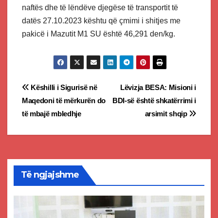
naftës dhe të lëndëve djegëse të transportit të
datës 27.10.2023 kështu që çmimi i shitjes me
pakicë i Mazutit М1 SU është 46,291 den/kg.
Post
Këshilli i Sigurisë në
Lëvizja BESA: Misioni i
Maqedoni të mërkurën do
BDI-së është shkatërrimi i
navigation
të mbajë mbledhje
arsimit shqip
Të ngjajshme