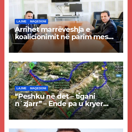
LAJME
MAQEDONI
Arrihet marrëveshja e
koalicionimit në parim mes
Kurtit dhe Abdixhikut
LAJME
MAQEDONI
“Peshku në det – tigani
n`zjarr” – Ende pa u kryer
projekti i tunelit, komuna e
Tetovës nis punimet për
rrugën Tetovë – Prizren