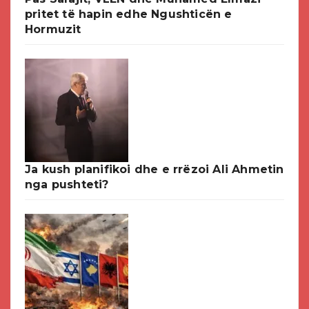
pritet të hapin edhe Ngushticën e
Hormuzit
Ja kush planifikoi dhe e rrëzoi Ali Ahmetin
nga pushteti?