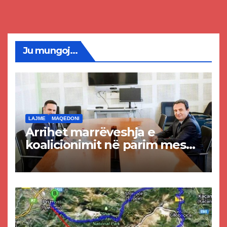
Ju mungoj...
LAJME
MAQEDONI
Arrihet marrëveshja e
koalicionimit në parim mes
Kurtit dhe Abdixhikut