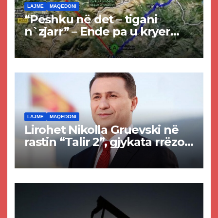
LAJME
MAQEDONI
“Peshku në det – tigani
n`zjarr” – Ende pa u kryer
projekti i tunelit, komuna e
Tetovës nis punimet për
rrugën Tetovë – Prizren
LAJME
MAQEDONI
Lirohet Nikolla Gruevski në
rastin “Talir 2”, gjykata rrëzon
akuzat për ndërtimin e
paligjshëm të selisë së
VMRO-DPMNE-së