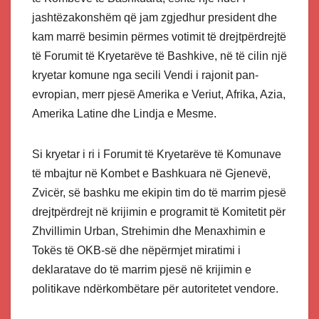
jashtëzakonshëm që jam zgjedhur president dhe
kam marrë besimin përmes votimit të drejtpërdrejtë
të Forumit të Kryetarëve të Bashkive, në të cilin një
kryetar komune nga secili Vendi i rajonit pan-
evropian, merr pjesë Amerika e Veriut, Afrika, Azia,
Amerika Latine dhe Lindja e Mesme.
Si kryetar i ri i Forumit të Kryetarëve të Komunave
të mbajtur në Kombet e Bashkuara në Gjenevë,
Zvicër, së bashku me ekipin tim do të marrim pjesë
drejtpërdrejt në krijimin e programit të Komitetit për
Zhvillimin Urban, Strehimin dhe Menaxhimin e
Tokës të OKB-së dhe nëpërmjet miratimi i
deklaratave do të marrim pjesë në krijimin e
politikave ndërkombëtare për autoritetet vendore.