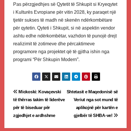
Pas përzgjedhjes së Qytetit të Shkupit si Kryeqytet
i Kulturës Evropiane për vitin 2028, ky paraqet një
tjetër sukses të madh në skenën ndërkombëtare
për qytetin. Qyteti i Shkupit, si në aspektin vendor
ashtu edhe ndërkombëtar, vazhdon të punojë drejt
realizimit të zotimeve dhe përcaktimeve
programore nga projektet që të gjitha ishin nga
programi “Për Shkupin Modern”.
Post
Mickoski: Kovaçevski
Shtetasit e Maqedonisë së
të thërras takim të liderëve
Veriut nga sot mund të
navigation
për të biseduar për
aplikojnë për kartën e
zgjedhjet e ardhshme
gjelbër të SHBA-ve!