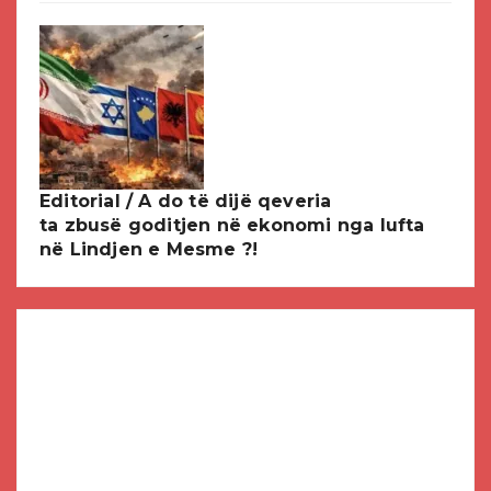
Editorial / A do të dijë qeveria
ta zbusë goditjen në ekonomi nga lufta
në Lindjen e Mesme ?!