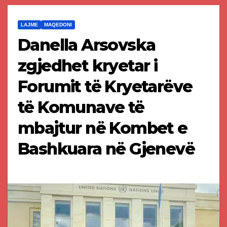
LAJME
MAQEDONI
Danella Arsovska
zgjedhet kryetar i
Forumit të Kryetarëve
të Komunave të
mbajtur në Kombet e
Bashkuara në Gjenevë