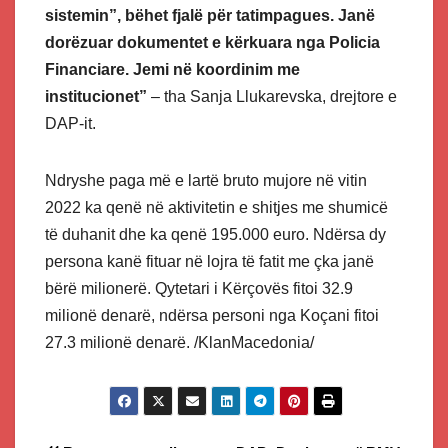
sistemin”, bëhet fjalë për tatimpagues. Janë
dorëzuar dokumentet e kërkuara nga Policia
Financiare. Jemi në koordinim me
institucionet”
– tha Sanja Llukarevska, drejtore e
DAP-it.
Ndryshe paga më e lartë bruto mujore në vitin
2022 ka qenë në aktivitetin e shitjes me shumicë
të duhanit dhe ka qenë 195.000 euro. Ndërsa dy
persona kanë fituar në lojra të fatit me çka janë
bërë milionerë. Qytetari i Kërçovës fitoi 32.9
milionë denarë, ndërsa personi nga Koçani fitoi
27.3 milionë denarë. /KlanMacedonia/