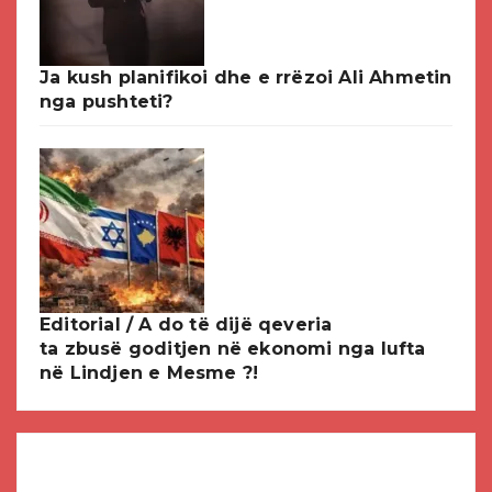
Ja kush planifikoi dhe e rrëzoi Ali Ahmetin
nga pushteti?
Editorial / A do të dijë qeveria
ta zbusë goditjen në ekonomi nga lufta
në Lindjen e Mesme ?!