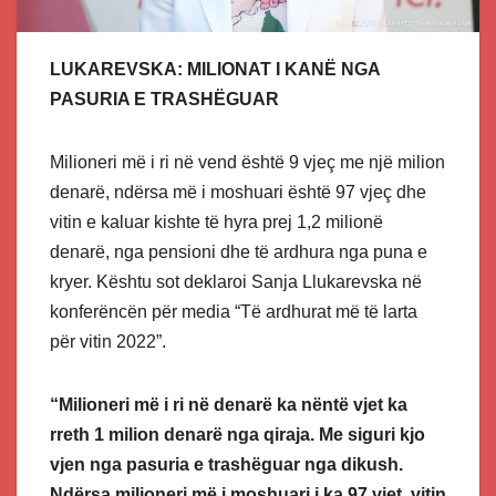
LUKAREVSKA: MILIONAT I KANË NGA
PASURIA E TRASHËGUAR
Milioneri më i ri në vend është 9 vjeç me një milion
denarë, ndërsa më i moshuari është 97 vjeç dhe
vitin e kaluar kishte të hyra prej 1,2 milionë
denarë, nga pensioni dhe të ardhura nga puna e
kryer. Kështu sot deklaroi Sanja Llukarevska në
konferëncën për media “Të ardhurat më të larta
për vitin 2022”.
“Milioneri më i ri në denarë ka nëntë vjet ka
rreth 1 milion denarë nga qiraja. Me siguri kjo
vjen nga pasuria e trashëguar nga dikush.
Ndërsa milioneri më i moshuari i ka 97 vjet, vitin