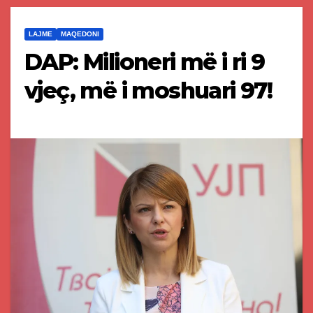
LAJME
MAQEDONI
DAP: Milioneri më i ri 9
vjeç, më i moshuari 97!