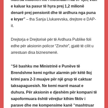
e kaluar ka pasur të hyra prej 1,2 milionë
denarë prej pensionit dhe të ardhura nga puna
e kryer”
– tha Sanja Llukarevska, drejtore e DAP-
it.
Drejtorja e Drejtorisë për të Ardhura Publike foli
edhe për aksionin policor “Zinxhir”, gjatë të cilit u
arrestuan disa biznesmenë.
“Së bashku me Ministrinë e Punëve të
Brendshme kemi ngritur alarmin për këtë lloj
krimi para 2-3 muajve për një grup të caktuar
taksapaguesish. Ne kemi marrë masat e
duhura. Për aksionin e djeshëm për kompani të
sapoformuara është vërejtur kthim fiktiv i
parave dhe me kompensime kanë “mashtruar