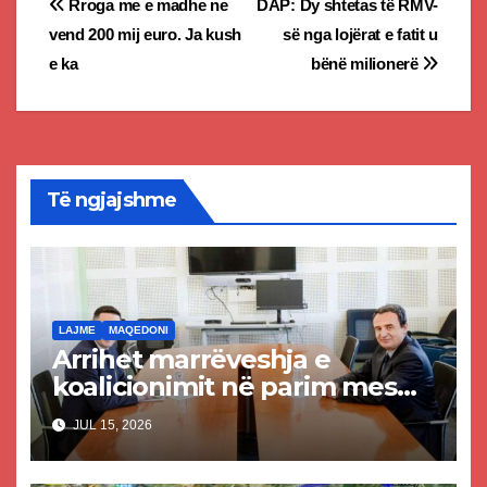
Post
Rroga me e madhe ne
DAP: Dy shtetas të RMV-
vend 200 mij euro. Ja kush
së nga lojërat e fatit u
navigation
e ka
bënë milionerë
Të ngjajshme
LAJME
MAQEDONI
Arrihet marrëveshja e
koalicionimit në parim mes
Kurtit dhe Abdixhikut
JUL 15, 2026