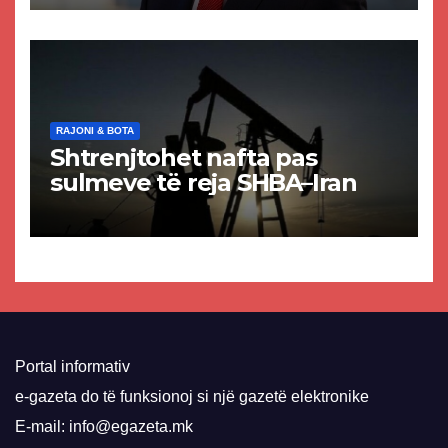
paligjshëm të selisë së
VMRO-DPMNE-së
RAJONI & BOTA
Shtrenjtohet nafta pas
sulmeve të reja SHBA–Iran
Portal informativ
e-gazeta do të funksionoj si një gazetë elektronike
E-mail: info@egazeta.mk