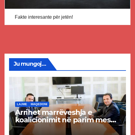
Fakte interesante për jetën!
Ju mungoj...
LAJME
MAQEDONI
Arrihet marrëveshja e
koalicionimit në parim mes
Kurtit dhe Abdixhikut