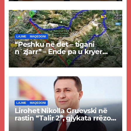
LAJME
MAQEDONI
“Peshku në det – tigani
n`zjarr” – Ende pa u kryer
projekti i tunelit, komuna e
Tetovës nis punimet për
rrugën Tetovë – Prizren
LAJME
MAQEDONI
Lirohet Nikolla Gruevski në
rastin “Talir 2”, gjykata rrëzon
akuzat për ndërtimin e