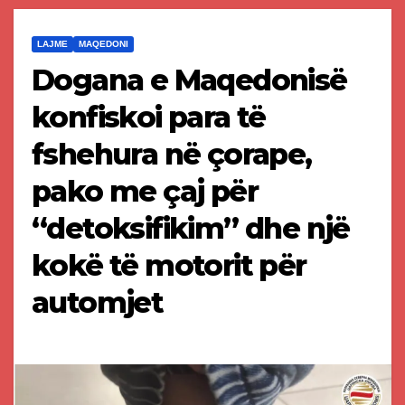
LAJME
MAQEDONI
Dogana e Maqedonisë
konfiskoi para të
fshehura në çorape,
pako me çaj për
“detoksifikim” dhe një
kokë të motorit për
automjet