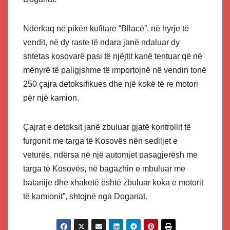
Ndërkaq në pikën kufitare “Bllacë”, në hyrje të
vendit, në dy raste të ndara janë ndaluar dy
shtetas kosovarë pasi të njëjtit kanë tentuar që në
mënyrë të paligjshme të importojnë në vendin tonë
250 çajra detoksifikues dhe një kokë të re motori
për një kamion.
Çajrat e detoksit janë zbuluar gjatë kontrollit të
furgonit me targa të Kosovës nën sediljet e
veturës, ndërsa në një automjet pasagjerësh me
targa të Kosovës, në bagazhin e mbuluar me
batanije dhe xhaketë është zbuluar koka e motorit
të kamionit”, shtojnë nga Doganat.