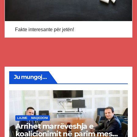
Fakte interesante për jetën!
Ju mungoj...
LAJME
MAQEDONI
Arrihet marrëveshja e
koalicionimit në parim mes