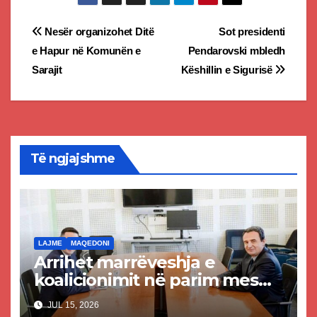
Post
Nesër organizohet Ditë
Sot presidenti
e Hapur në Komunën e
Pendarovski mbledh
navigation
Sarajit
Këshillin e Sigurisë
Të ngjajshme
LAJME
MAQEDONI
Arrihet marrëveshja e
koalicionimit në parim mes
Kurtit dhe Abdixhikut
JUL 15, 2026