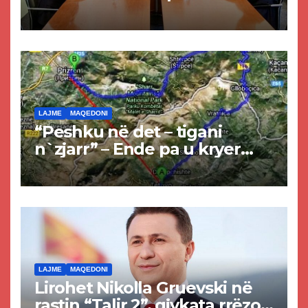
Kurtit dhe Abdixhikut
LAJME
MAQEDONI
“Peshku në det – tigani
n`zjarr” – Ende pa u kryer
projekti i tunelit, komuna e
Tetovës nis punimet për
rrugën Tetovë – Prizren
LAJME
MAQEDONI
Lirohet Nikolla Gruevski në
rastin “Talir 2”, gjykata rrëzon