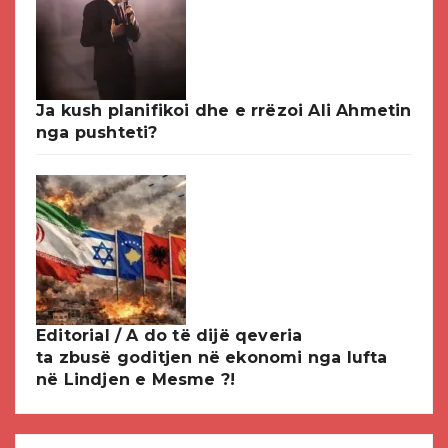
Ja kush planifikoi dhe e rrëzoi Ali Ahmetin
nga pushteti?
Editorial / A do të dijë qeveria
ta zbusë goditjen në ekonomi nga lufta
në Lindjen e Mesme ?!