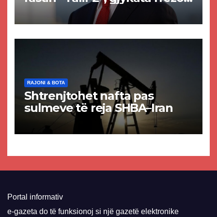
akuzat për ndërtimin e
paligjshëm të selisë së
VMRO-DPMNE-së
RAJONI & BOTA
Shtrenjtohet nafta pas
sulmeve të reja SHBA–Iran
Portal informativ
e-gazeta do të funksionoj si një gazetë elektronike