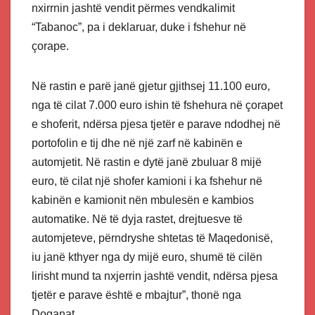
nxirrnin jashtë vendit përmes vendkalimit
“Tabanoc”, pa i deklaruar, duke i fshehur në
çorape.
Në rastin e parë janë gjetur gjithsej 11.100 euro,
nga të cilat 7.000 euro ishin të fshehura në çorapet
e shoferit, ndërsa pjesa tjetër e parave ndodhej në
portofolin e tij dhe në një zarf në kabinën e
automjetit. Në rastin e dytë janë zbuluar 8 mijë
euro, të cilat një shofer kamioni i ka fshehur në
kabinën e kamionit nën mbulesën e kambios
automatike. Në të dyja rastet, drejtuesve të
automjeteve, përndryshe shtetas të Maqedonisë,
iu janë kthyer nga dy mijë euro, shumë të cilën
lirisht mund ta nxjerrin jashtë vendit, ndërsa pjesa
tjetër e parave është e mbajtur”, thonë nga
Doganat.