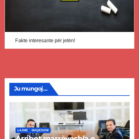
Fakte interesante për jetën!
Ju mungoj...
LAJME
MAQEDONI
Arrihet marrëveshja e