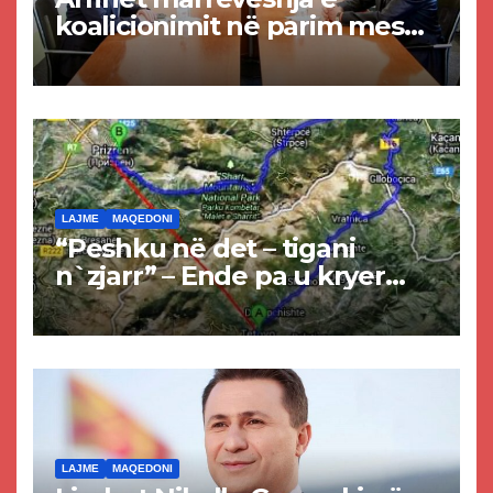
koalicionimit në parim mes
Kurtit dhe Abdixhikut
LAJME
MAQEDONI
“Peshku në det – tigani
n`zjarr” – Ende pa u kryer
projekti i tunelit, komuna e
Tetovës nis punimet për
rrugën Tetovë – Prizren
LAJME
MAQEDONI