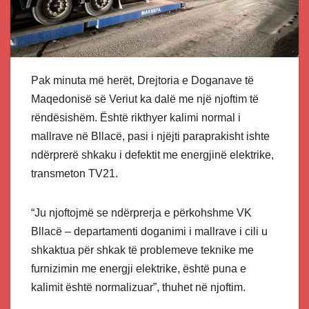
Pak minuta më herët, Drejtoria e Doganave të
Maqedonisë së Veriut ka dalë me një njoftim të
rëndësishëm. Është rikthyer kalimi normal i
mallrave në Bllacë, pasi i njëjti paraprakisht ishte
ndërprerë shkaku i defektit me energjinë elektrike,
transmeton TV21.
“Ju njoftojmë se ndërprerja e përkohshme VK
Bllacë – departamenti doganimi i mallrave i cili u
shkaktua për shkak të problemeve teknike me
furnizimin me energji elektrike, është puna e
kalimit është normalizuar”, thuhet në njoftim.