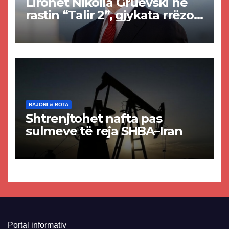
Lirohet Nikolla Gruevski në
rastin “Talir 2”, gjykata rrëzon
akuzat për ndërtimin e
paligjshëm të selisë së
VMRO-DPMNE-së
RAJONI & BOTA
Shtrenjtohet nafta pas
sulmeve të reja SHBA–Iran
Portal informativ