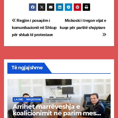
Post
Regjim i posaçëm i
Mickoski i tregon vijat e
komunikacionit në Shkup
kuqe për partitë shqiptare
navigation
për shkak të protestave
Të ngjajshme
LAJME
MAQEDONI
Arrihet marrëveshja e
koalicionimit në parim mes