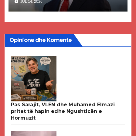
JUL 14, 2026
paligjshëm të selisë së VMRO-
DPMNE-së
Opinione dhe Komente
Pas Sarajit, VLEN dhe Muhamed Elmazi
pritet të hapin edhe Ngushticën e
Hormuzit