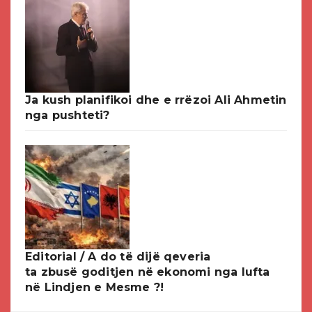
Ja kush planifikoi dhe e rrëzoi Ali Ahmetin
nga pushteti?
Editorial / A do të dijë qeveria
ta zbusë goditjen në ekonomi nga lufta
në Lindjen e Mesme ?!