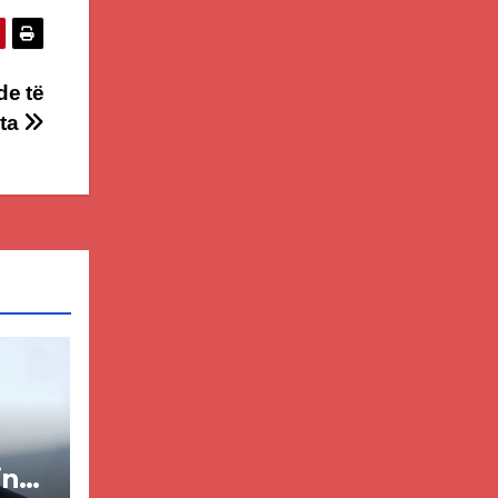
de të
hta
in