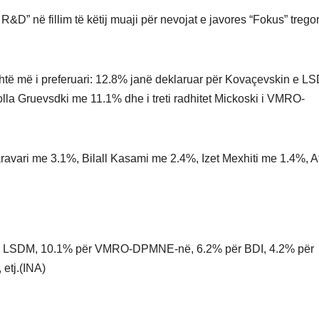
&D” në fillim të këtij muaji për nevojat e javores “Fokus” trego
 është më i preferuari: 12.8% janë deklaruar për Kovaçevskin e L
lla Gruevsdki me 11.1% dhe i treti radhitet Mickoski i VMRO-
aravari me 3.1%, Bilall Kasami me 2.4%, Izet Mexhiti me 1.4%, A
in për LSDM, 10.1% për VMRO-DPMNE-në, 6.2% për BDI, 4.2% për
etj.(INA)