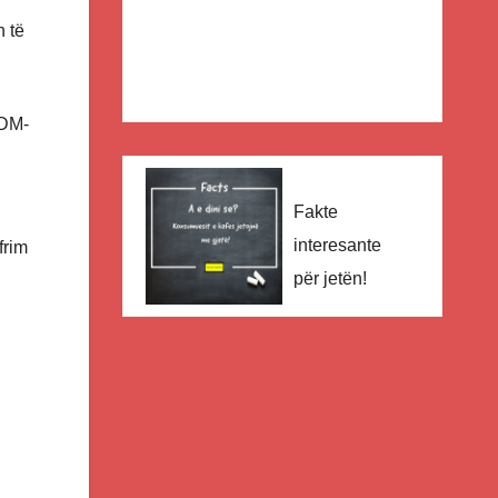
n të
SDM-
Fakte
interesante
frim
për jetën!