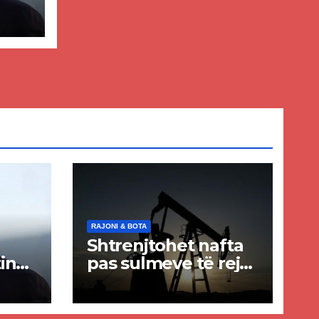
ër
lisë
E-
RAJONI & BOTA
Shtrenjtohet nafta
in
pas sulmeve të reja
a
SHBA–Iran
ër