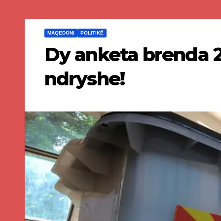
MAQEDONI
POLITIKË
Dy anketa brenda 2
ndryshe!