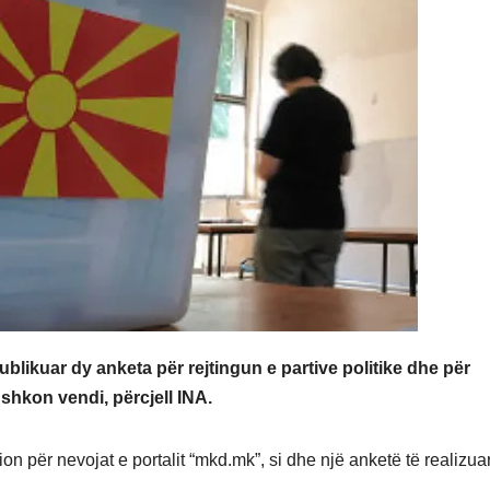
likuar dy anketa për rejtingun e partive politike dhe për
 shkon vendi, përcjell INA.
on për nevojat e portalit “mkd.mk”, si dhe një anketë të realizua