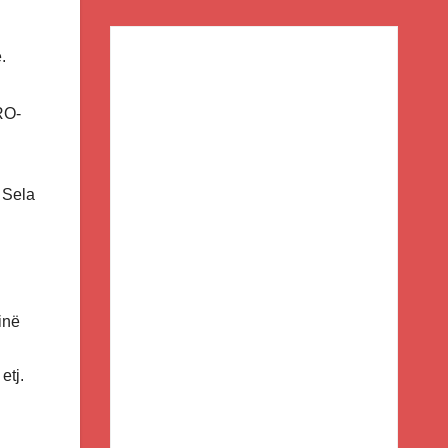
.
MRO-
 Sela
inë
etj.