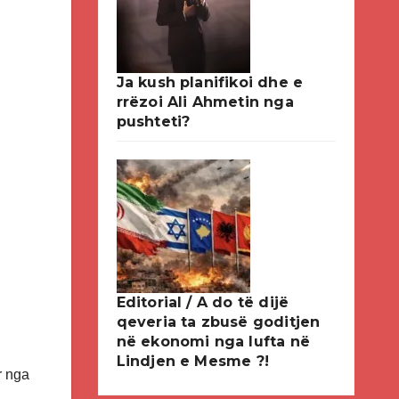
Ja kush planifikoi dhe e
rrëzoi Ali Ahmetin nga
pushteti?
Editorial / A do të dijë
qeveria ta zbusë goditjen
në ekonomi nga lufta në
Lindjen e Mesme ?!
r nga