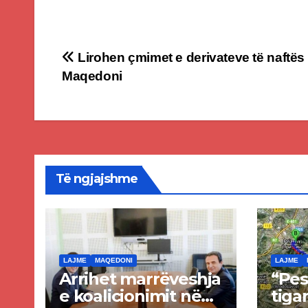
Post
Lirohen çmimet e derivateve të naftës
Maqedoni
navigation
Të ngjajshme
LAJME
MAQEDONI
LAJME
Arrihet marrëveshja
“Pes
e koalicionimit në
tigan