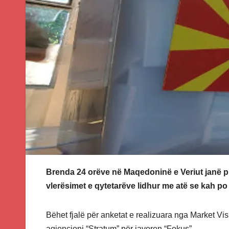
Brenda 24 orëve në Maqedoninë e Veriut janë pub
vlerësimet e qytetarëve lidhur me atë se kah po
Bëhet fjalë për anketat e realizuara nga Market Visi
agjencioni “Stratum” për javoren “Fokus”.