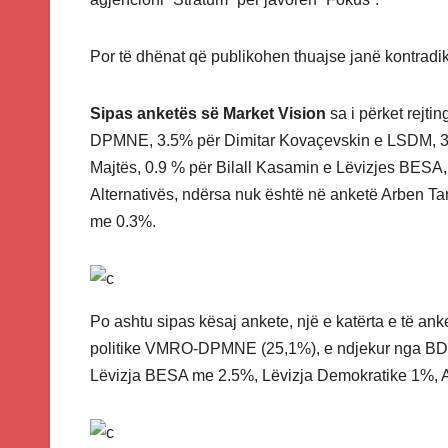
Por të dhënat që publikohen thuajse janë kontradi
Sipas anketës së Market Vision
sa i përket rejti
DPMNE, 3.5% për Dimitar Kovaçevskin e LSDM, 3.7
Majtës, 0.9 % për Bilall Kasamin e Lëvizjes BESA,
Alternativës, ndërsa nuk është në anketë Arben Ta
me 0.3%.
Po ashtu sipas kësaj ankete, një e katërta e të an
politike VMRO-DPMNE (25,1%), e ndjekur nga B
Lëvizja BESA me 2.5%, Lëvizja Demokratike 1%, Al