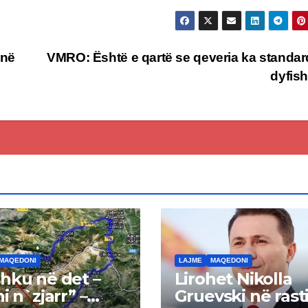
 në
VMRO: Është e qartë se qeveria ka standar
dyfis
MAQEDONI
LAJME
MAQEDONI
hku në det –
Lirohet Nikolla
i n`zjarr” –
Gruevski në rast