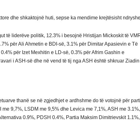
ktore dhe shkaktojnë huti, sepse ka mendime krejtësisht ndryshe
ngut të liderëve politik, 12.3% i besojnë Hristijan Mickoskit të V
% për Ali Ahmetin e BDI-së, 3.1% për Dimitar Apasievin e Të
 0.4% për Izet Mexhitin e LD-së, 0.3% për Afrim Gashin e
ravari i ASH-së dhe në vend të tij nga ASH është shkruar Ziadin
ketuarve thanë se në zgjedhjet e ardhshme do të votojnë për part
DI me 9,7%, LSDM me 9,5% dhe Levica me 7,1%, ASH me 3.1%,
ternativa 0.9%, PDSH 0.4%, Partia Maksim Dimitrievskit 1.1%, 