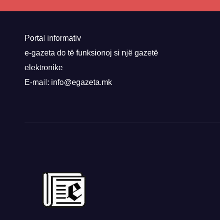
nis 
rrug
Priz
Portal informativ
e-gazeta do të funksionoj si një gazetë
elektronike
E-mail: info@egazeta.mk