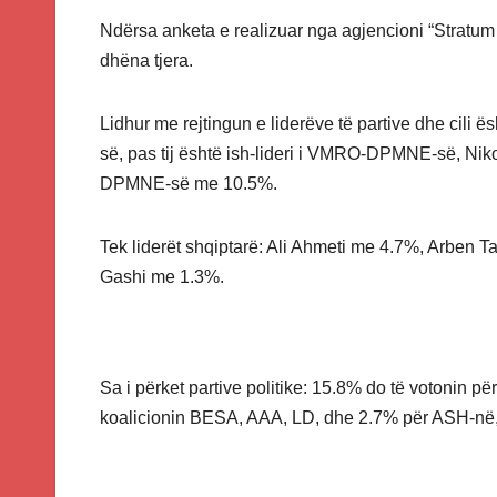
Ndërsa anketa e realizuar nga agjencioni “Stratum R
dhëna tjera.
Lidhur me rejtingun e liderëve të partive dhe cili
së, pas tij është ish-lideri i VMRO-DPMNE-së, Niko
DPMNE-së me 10.5%.
Tek liderët shqiptarë: Ali Ahmeti me 4.7%, Arben T
Gashi me 1.3%.
Sa i përket partive politike: 15.8% do të voton
koalicionin BESA, AAA, LD, dhe 2.7% për ASH-në, 