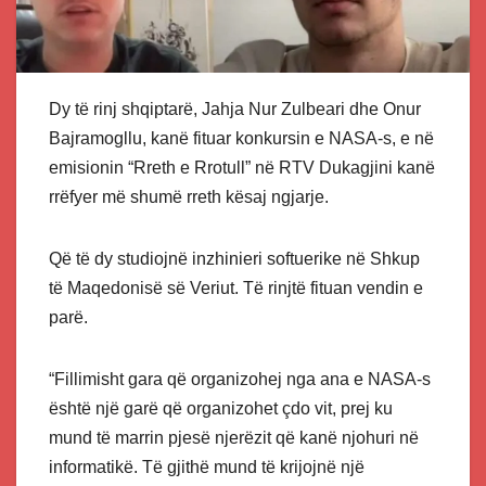
Dy të rinj shqiptarë, Jahja Nur Zulbeari dhe Onur
Bajramogllu, kanë fituar konkursin e NASA-s, e në
emisionin “Rreth e Rrotull” në RTV Dukagjini kanë
rrëfyer më shumë rreth kësaj ngjarje.
Që të dy studiojnë inzhinieri softuerike në Shkup
të Maqedonisë së Veriut. Të rinjtë fituan vendin e
parë.
“Fillimisht gara që organizohej nga ana e NASA-s
është një garë që organizohet çdo vit, prej ku
mund të marrin pjesë njerëzit që kanë njohuri në
informatikë. Të gjithë mund të krijojnë një