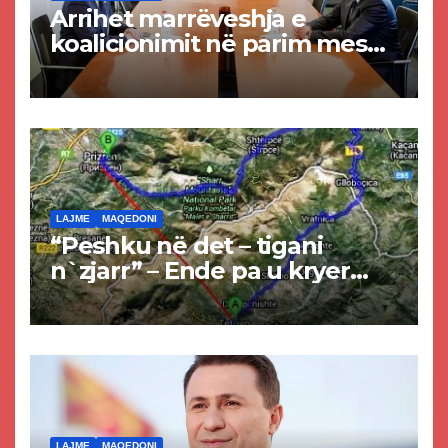
Arrihet marrëveshja e
koalicionimit në parim mes
Kurtit dhe Abdixhikut
LAJME
MAQEDONI
“Peshku në det – tigani
n`zjarr” – Ende pa u kryer
projekti i tunelit, komuna e
Tetovës nis punimet për
rrugën Tetovë – Prizren
LAJME
MAQEDONI