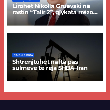
Lirohet Nikolla Gruevski në
rastin “Talir 2”, gjykata rrëzon
akuzat për ndërtimin e
paligjshëm të selisë së
VMRO-DPMNE-së
RAJONI & BOTA
Shtrenjtohet nafta pas
sulmeve të reja SHBA–Iran