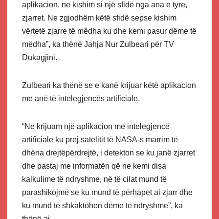
aplikacion, ne kishim si një sfidë nga ana e tyre,
zjarret. Ne zgjodhëm këtë sfidë sepse kishim
vërtetë zjarre të mëdha ku dhe kemi pasur dëme të
mëdha”, ka thënë Jahja Nur Zulbeari për TV
Dukagjini.
Zulbeari ka thënë se e kanë krijuar këtë aplikacion
me anë të intelegjencës artificiale.
“Ne krijuam një aplikacion me intelegjencë
artificiale ku prej satelitit të NASA-s marrim të
dhëna drejtëpërdrejtë, i detekton se ku janë zjarret
dhe pastaj me informatën që ne kemi disa
kalkulime të ndryshme, në të cilat mund të
parashikojmë se ku mund të përhapet ai zjarr dhe
ku mund të shkaktohen dëme të ndryshme”, ka
thënë ai.