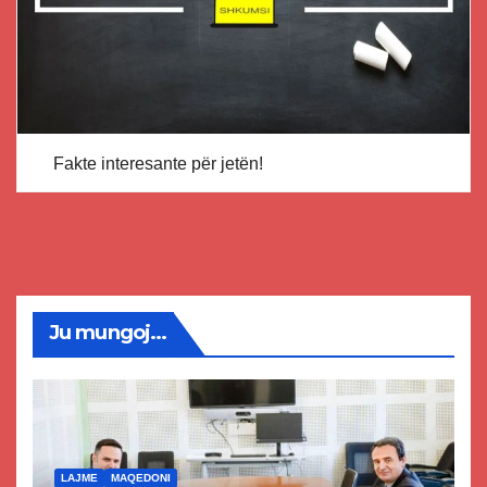
Fakte interesante për jetën!
Ju mungoj...
LAJME
MAQEDONI