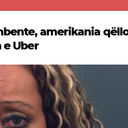
mbente, amerikania qëll
n e Uber