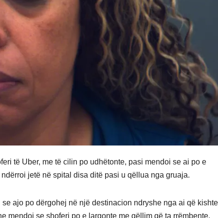
eri të Uber, me të cilin po udhëtonte, pasi mendoi se ai po e
dërroi jetë në spital disa ditë pasi u qëllua nga gruaja.
se ajo po dërgohej në një destinacion ndryshe nga ai që kishte
 mendoi se shoferi po e largonte me qëllim që ta rrëmbente.