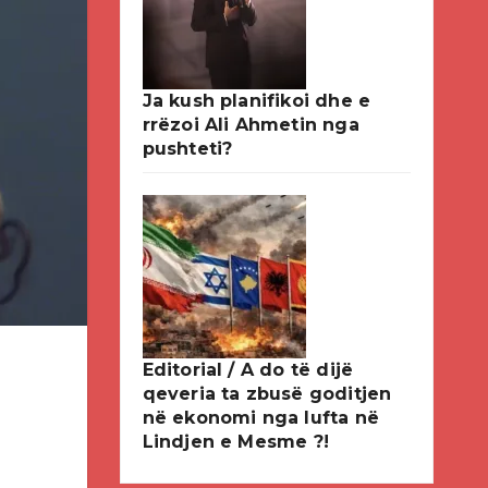
Ja kush planifikoi dhe e
rrëzoi Ali Ahmetin nga
pushteti?
Editorial / A do të dijë
qeveria ta zbusë goditjen
në ekonomi nga lufta në
Lindjen e Mesme ?!