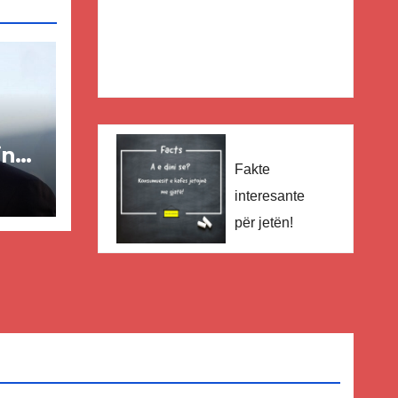
in
Fakte
ër
interesante
për jetën!
lisë
E-