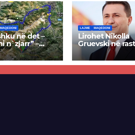
MAQEDONI
LAJME
MAQEDONI
hku në det –
Lirohet Nikolla
ni n`zjarr” –
Gruevski në rast
 pa u kryer
“Talir 2”, gjykat
kti i tunelit,
rrëzon akuzat p
una e Tetovës
ndërtimin e
punimet për
paligjshëm të se
ën Tetovë –
së VMRO-DPMN
ren