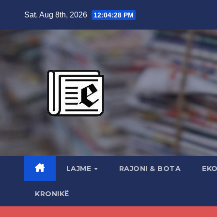
Skip
Sat. Aug 8th, 2026
12:04:30 PM
to
content
LAJME
RAJONI & BOTA
EK
KRONIKË