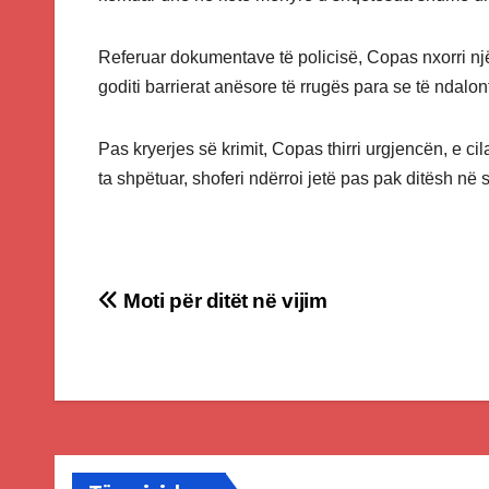
Referuar dokumentave të policisë, Copas nxorri nj
goditi barrierat anësore të rrugës para se të ndalon
Pas kryerjes së krimit, Copas thirri urgjencën, e ci
ta shpëtuar, shoferi ndërroi jetë pas pak ditësh në
Post
Moti për ditët në vijim
navigation