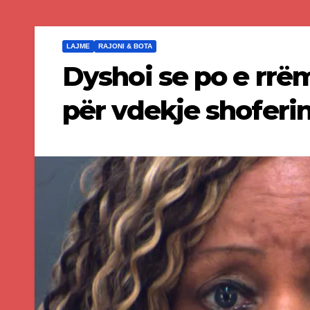
LAJME
RAJONI & BOTA
Dyshoi se po e rrë
për vdekje shoferi