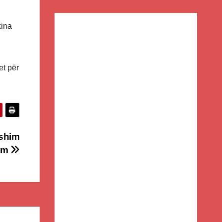
kina
et për
ushim
ram