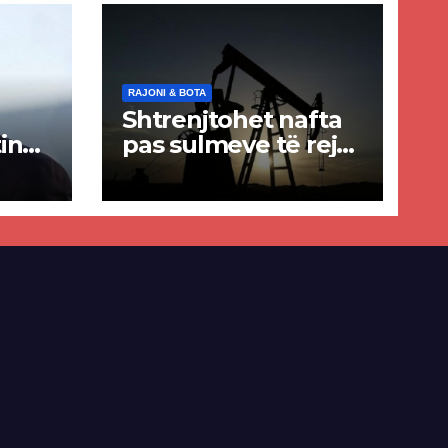
RAJONI & BOTA
Shtrenjtohet nafta
in
pas sulmeve të reja
a
SHBA–Iran
ër
lisë
E-së