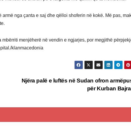
ë armë nga çanta e saj dhe qëlloi shoferin në kokë. Më pas, ma
te.
la mbërriti menjëherë në vendin e ngjarjes, por megjithë përpjekj
 spital./klanmacedonia
Njëra palë e luftës në Sudan ofron armëp
për Kurban Baj