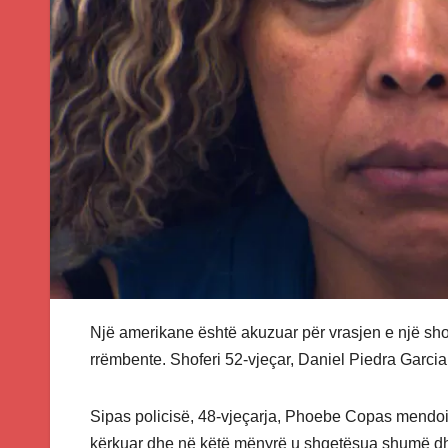
Një amerikane është akuzuar për vrasjen e një shof
rrëmbente. Shoferi 52-vjeçar, Daniel Piedra Garcia n
Sipas policisë, 48-vjeçarja, Phoebe Copas mendoi 
kërkuar dhe në këtë mënyrë u shqetësua shumë dhe