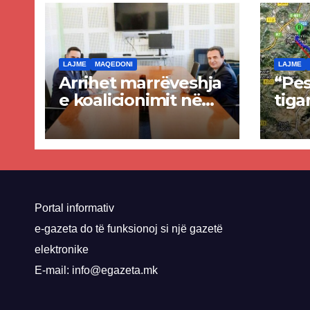
LAJME
MAQEDONI
LAJME
Arrihet marrëveshja
“Pes
e koalicionimit në
tiga
parim mes Kurtit
Ende
dhe Abdixhikut
proje
kom
nis 
rrug
Priz
Portal informativ
e-gazeta do të funksionoj si një gazetë
elektronike
E-mail: info@egazeta.mk