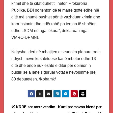
krimit dhe të cilat duhet t’i heton Prokuroria
Publike. BDI po tenton që të marrë qoftë edhe një
ditë më shumë pushtet për të vazhduar krimin dhe
korrupsionin dhe ndërkohë po tenton të shpëton
edhe LSDM-në nga lëkura”, deklaruan nga
VMRO-DPMNE.
Ndryshe, deri në mbajtjen e seancën plenare rreth
ndryshimeve kushtetuese kanë mbetur edhe 13
ditë dhe ende nuk është e ditur për opinionin
publik se a janë siguruar votat e nevojshme prej
80 deputetësh. /Kohamk/
Post
KRRE sot merr vendim
Kurti promovon idenë për