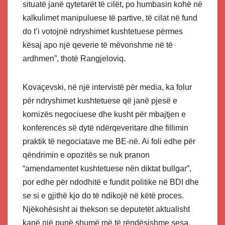
situatë janë qytetarët të cilët, po humbasin kohë në
kalkulimet manipuluese të partive, të cilat në fund
do t’i votojnë ndryshimet kushtetuese përmes
kësaj apo një qeverie të mëvonshme në të
ardhmen”, thotë Rangjeloviq.
Kovaçevski, në një intervistë për media, ka folur
për ndryshimet kushtetuese që janë pjesë e
kornizës negociuese dhe kusht për mbajtjen e
konferencës së dytë ndërqeveritare dhe fillimin
praktik të negociatave me BE-në. Ai foli edhe për
qëndrimin e opozitës se nuk pranon
“amendamentet kushtetuese nën diktat bullgar”,
por edhe për ndodhitë e fundit politike në BDI dhe
se si e gjithë kjo do të ndikojë në këtë proces.
Njëkohësisht ai thekson se deputetët aktualisht
kanë një punë shumë më të rëndësishme sesa,