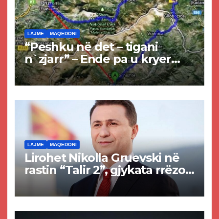
LAJME
MAQEDONI
“Peshku në det – tigani
n`zjarr” – Ende pa u kryer
projekti i tunelit, komuna e
Tetovës nis punimet për
rrugën Tetovë – Prizren
LAJME
MAQEDONI
Lirohet Nikolla Gruevski në
rastin “Talir 2”, gjykata rrëzon
akuzat për ndërtimin e
paligjshëm të selisë së
VMRO-DPMNE-së