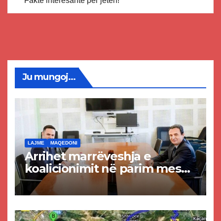
Fakte interesante për jetën!
Ju mungoj...
LAJME
MAQEDONI
Arrihet marrëveshja e
koalicionimit në parim mes
Kurtit dhe Abdixhikut