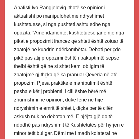
Analisti Ivo Rangjeloviq, thotë se opinioni
aktualisht po manipulohet me ndryshimet
kushtetuese, si nga pushteti ashtu edhe nga
opozita. “Amendamentet kushtetuese janë një nga
pikat e propozimit francez që shteti është zotuar të
zbatojë në kuadrin ndërkombëtar. Debati për çdo
pikë pas atij propozimi është i pakuptimtë sepse
thelbi është që ne si shtet kemi obligim të
zbatojmë gjithçka që ka pranuar Qeveria në atë
propozim. Pjesa praktike e manipulimit është
pesha e këtij problemi, i cili është bërë më i
zhurmshmi në opinion, duke lënë në hije
ndryshimin e emrit të shtetit, diçka për të cilën
askush nuk po debaton më. E njëjta gjë do të
ndodhë pas ndryshimit të Kushtetutës për hyrjen e
minoritetit bullgar. Dëmi më i madh kolateral në