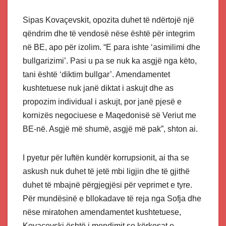
Sipas Kovaçevskit, opozita duhet të ndërtojë një
qëndrim dhe të vendosë nëse është për integrim
në BE, apo për izolim. “E para ishte ‘asimilimi dhe
bullgarizimi’. Pasi u pa se nuk ka asgjë nga këto,
tani është ‘diktim bullgar’. Amendamentet
kushtetuese nuk janë diktat i askujt dhe as
propozim individual i askujt, por janë pjesë e
kornizës negociuese e Maqedonisë së Veriut me
BE-në. Asgjë më shumë, asgjë më pak”, shton ai.
I pyetur për luftën kundër korrupsionit, ai tha se
askush nuk duhet të jetë mbi ligjin dhe të gjithë
duhet të mbajnë përgjegjësi për veprimet e tyre.
Për mundësinë e bllokadave të reja nga Sofja dhe
nëse miratohen amendamentet kushtetuese,
Kovaçevski është i mendimit se kërkesat e