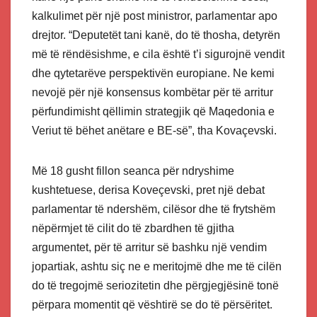
kalkulimet për një post ministror, ​​parlamentar apo
drejtor. “Deputetët tani kanë, do të thosha, detyrën
më të rëndësishme, e cila është t’i sigurojnë vendit
dhe qytetarëve perspektivën europiane. Ne kemi
nevojë për një konsensus kombëtar për të arritur
përfundimisht qëllimin strategjik që Maqedonia e
Veriut të bëhet anëtare e BE-së”, tha Kovaçevski.
Më 18 gusht fillon seanca për ndryshime
kushtetuese, derisa Koveçevski, pret një debat
parlamentar të ndershëm, cilësor dhe të frytshëm
nëpërmjet të cilit do të zbardhen të gjitha
argumentet, për të arritur së bashku një vendim
jopartiak, ashtu siç ne e meritojmë dhe me të cilën
do të tregojmë seriozitetin dhe përgjegjësinë tonë
përpara momentit që vështirë se do të përsëritet.