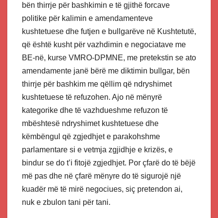
bën thirrje për bashkimin e të gjithë forcave
politike për kalimin e amendamenteve
kushtetuese dhe futjen e bullgarëve në Kushtetutë,
që është kusht për vazhdimin e negociatave me
BE-në, kurse VMRO-DPMNE, me pretekstin se ato
amendamente janë bërë me diktimin bullgar, bën
thirrje për bashkim me qëllim që ndryshimet
kushtetuese të refuzohen. Ajo në mënyrë
kategorike dhe të vazhdueshme refuzon të
mbështesë ndryshimet kushtetuese dhe
këmbëngul që zgjedhjet e parakohshme
parlamentare si e vetmja zgjidhje e krizës, e
bindur se do t’i fitojë zgjedhjet. Por çfarë do të bëjë
më pas dhe në çfarë mënyre do të sigurojë një
kuadër më të mirë negociues, siç pretendon ai,
nuk e zbulon tani për tani.