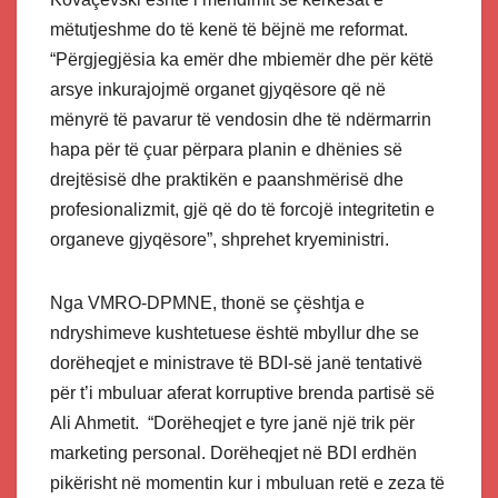
mëtutjeshme do të kenë të bëjnë me reformat.
“Përgjegjësia ka emër dhe mbiemër dhe për këtë
arsye inkurajojmë organet gjyqësore që në
mënyrë të pavarur të vendosin dhe të ndërmarrin
hapa për të çuar përpara planin e dhënies së
drejtësisë dhe praktikën e paanshmërisë dhe
profesionalizmit, gjë që do të forcojë integritetin e
organeve gjyqësore”, shprehet kryeministri.
Nga VMRO-DPMNE, thonë se çështja e
ndryshimeve kushtetuese është mbyllur dhe se
dorëheqjet e ministrave të BDI-së janë tentativë
për t’i mbuluar aferat korruptive brenda partisë së
Ali Ahmetit. “Dorëheqjet e tyre janë një trik për
marketing personal. Dorëheqjet në BDI erdhën
pikërisht në momentin kur i mbuluan retë e zeza të