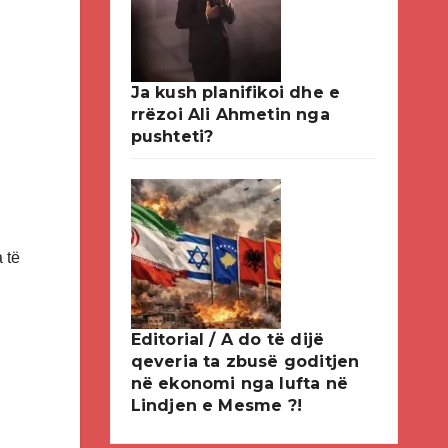
Ja kush planifikoi dhe e
rrëzoi Ali Ahmetin nga
pushteti?
 të
Editorial / A do të dijë
qeveria ta zbusë goditjen
në ekonomi nga lufta në
Lindjen e Mesme ?!