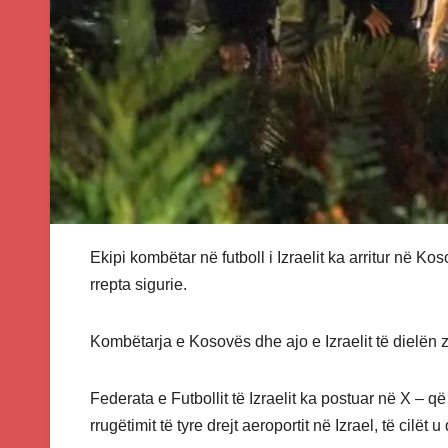
Ekipi kombëtar në futboll i Izraelit ka arritur në K
rrepta sigurie.
Kombëtarja e Kosovës dhe ajo e Izraelit të dielën 
Federata e Futbollit të Izraelit ka postuar në X – që
rrugëtimit të tyre drejt aeroportit në Izrael, të cilë