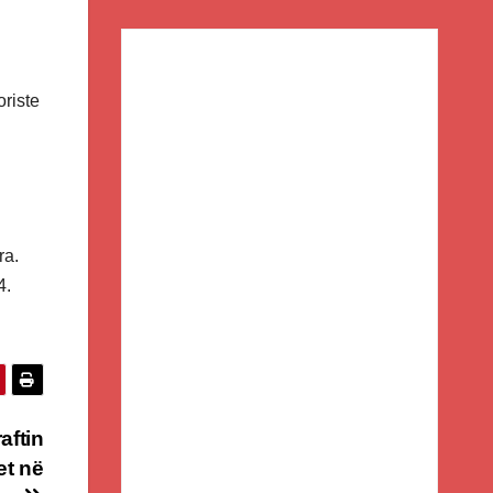
oriste
ra.
4.
aftin
et në