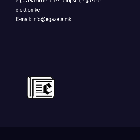
e-gazeta do të funksionoj si një gazetë
elektronike
E-mail: info@egazeta.mk