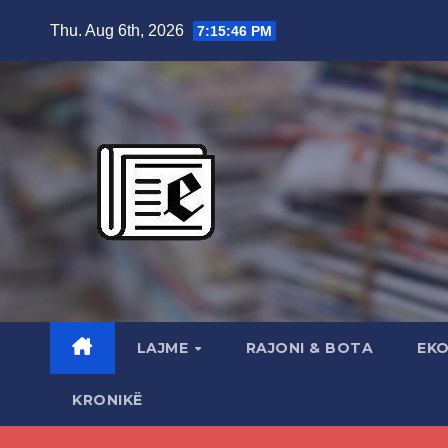
Skip
Thu. Aug 6th, 2026
7:15:47 PM
to
content
LAJME
RAJONI & BOTA
EK
KRONIKË