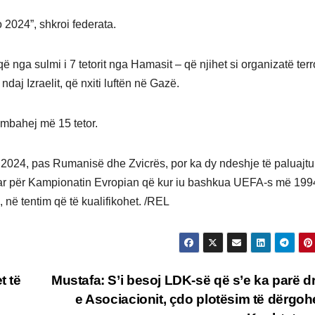
 2024”, shkroi federata.
që nga sulmi i 7 tetorit nga Hamasit – që njihet si organizatë terr
aj Izraelit, që nxiti luftën në Gazë.
 mbahej më 15 tetor.
ro 2024, pas Rumanisë dhe Zvicrës, por ka dy ndeshje të paluajtu
kuar për Kampionatin Evropian që kur iu bashkua UEFA-s më 199
, në tentim që të kualifikohet. /REL
t të
Mustafa: S’i besoj LDK-së që s’e ka parë dr
e Asociacionit, çdo plotësim të dërgoh