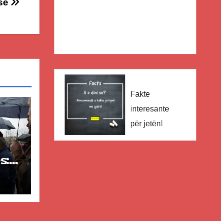
se
Fakte
interesante
për jetën!
s:
–
sh