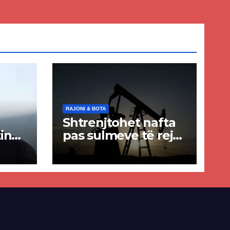
RAJONI & BOTA
Shtrenjtohet nafta
in
pas sulmeve të reja
a
SHBA–Iran
ër
lisë
E-së