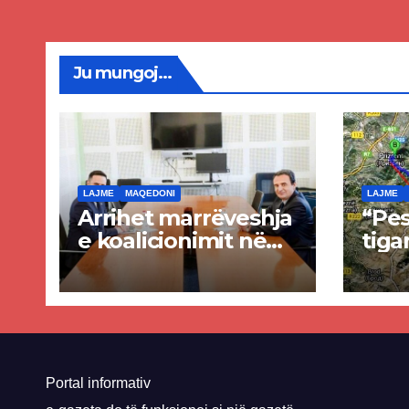
Maq
Veri
Ju mungoj...
LAJME
MAQEDONI
LAJME
Arrihet marrëveshja
“Pes
e koalicionimit në
tiga
parim mes Kurtit
Ende
dhe Abdixhikut
proje
kom
nis 
rrug
Priz
Portal informativ