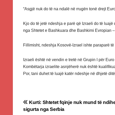
“Asgjë nuk do të na ndalë në rrugën tonë drejt Euro
Kjo do të jetë ndeshja e parë që Izraeli do të luajë 
nga Shtetet e Bashkuara dhe Bashkimi Evropian – nd
Fillimisht, ndeshja Kosovë-Izrael ishte paraparë të
Izraeli është në vendin e tretë në Grupin I për Eu
Kombëtarja izraelite asnjëherë nuk është kualifi
Por, tani duhet të luajë katër ndeshje në dhjetë ditë
Post
Kurti: Shtetet fqinje nuk mund të ndihe
sigurta nga Serbia
navigation