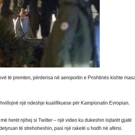
osovë të premten, përderisa në aeroportin e Prishtinës kishte masa
zhvillojnë një ndeshje kualifikuese për Kampionatin Evropian.
 më herët njihej si Twitter – një video ku dukeshin lojtarët gjatë
t u detyruan të strehoheshin, pasi një raketë u hodh në afërsi.