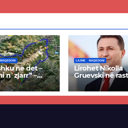
edoninë e
ut
MAQEDONI
LAJME
MAQEDONI
hku në det –
Lirohet Nikolla
ni n`zjarr” –
Gruevski në rast
 pa u kryer
“Talir 2”, gjykat
kti i tunelit,
rrëzon akuzat p
una e Tetovës
ndërtimin e
punimet për
paligjshëm të se
ën Tetovë –
së VMRO-DPMN
ren