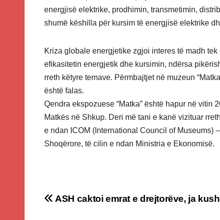
energjisë elektrike, prodhimin, transmetimin, distr
shumë këshilla për kursim të energjisë elektrike d
Kriza globale energjetike zgjoi interes të madh tek
efikasitetin energjetik dhe kursimin, ndërsa pikë
rreth këtyre temave. Përmbajtjet në muzeun “Matk
është falas.
Qendra ekspozuese “Matka” është hapur në vitin 201
Matkës në Shkup. Deri më tani e kanë vizituar rreth 
e ndan ICOM (International Council of Museums) –
Shoqërore, të cilin e ndan Ministria e Ekonomisë.
Post
ASH caktoi emrat e drejtorëve, ja kush