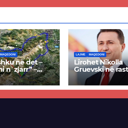
ren
së
MAQEDONI
LAJME
MAQEDONI
hku në det –
Lirohet Nikolla
ni n`zjarr” –
Gruevski në rast
 pa u kryer
“Talir 2”, gjykat
kti i tunelit,
rrëzon akuzat p
una e Tetovës
ndërtimin e
punimet për
paligjshëm të se
ën Tetovë –
së VMRO-DPMN
ren