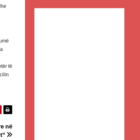
dhe
humë
ja
tër të
cilin
re në
it”