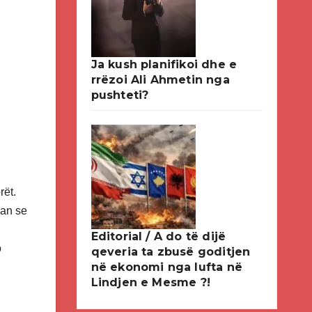
Ja kush planifikoi dhe e
rrëzoi Ali Ahmetin nga
pushteti?
rët.
uan se
Editorial / A do të dijë
o
qeveria ta zbusë goditjen
në ekonomi nga lufta në
Lindjen e Mesme ?!