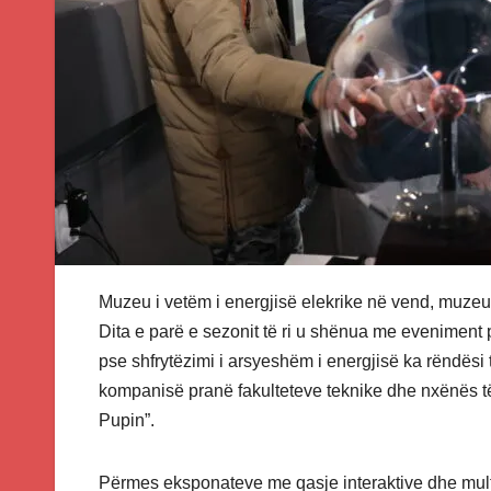
Muzeu i vetëm i energjisë elekrike në vend, muzeu 
Dita e parë e sezonit të ri u shënua me eveniment p
pse shfrytëzimi i arsyeshëm i energjisë ka rëndësi 
kompanisë pranë fakulteteve teknike dhe nxënës t
Pupin”.
Përmes eksponateve me qasje interaktive dhe mult