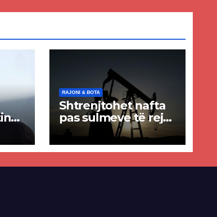
RAJONI & BOTA
Shtrenjtohet nafta
in
pas sulmeve të reja
a
SHBA–Iran
ër
lisë
E-së