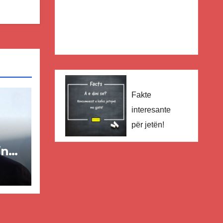
Fakte
interesante
për jetën!
in
ër
lisë
E-