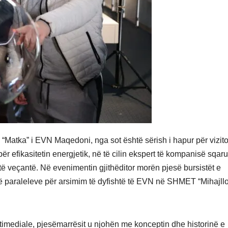
“Matka” i EVN Maqedoni, nga sot është sërish i hapur për vizito
ër efikasitetin energjetik, në të cilin ekspert të kompanisë sqar
të veçantë. Në evenimentin gjithëditor morën pjesë bursistët e
ë paraleleve për arsimim të dyfishtë të EVN në SHMET “Mihajll
imediale, pjesëmarrësit u njohën me konceptin dhe historinë e