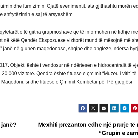
ibuimin dhe furnizimin. Gjatë evenimentit, ata gjithashtu morën e
he shfrytëzimin e saj të arsyeshëm.
 qytetarët e të gjitha grupmoshave që të informohen në lidhje me
risht në këtë Qendër Ekspozuese vizitorët mund të mësojnë më s
a” janë në gjuhën maqedonase, shqipe dhe angleze, ndërsa hyr
7. Objekti është i vendosur në ndërtesën e hidrocentralit të vje
20.000 vizitorë. Qendra është fituese e çmimit “Muzeu i vitit” të 
 Maqedoni, si dhe fituese e Çmimit Kombëtar për Përgjegjësi
 janë?
Mexhiti prezanton edhe një prurje të 
“Grupin e zarr